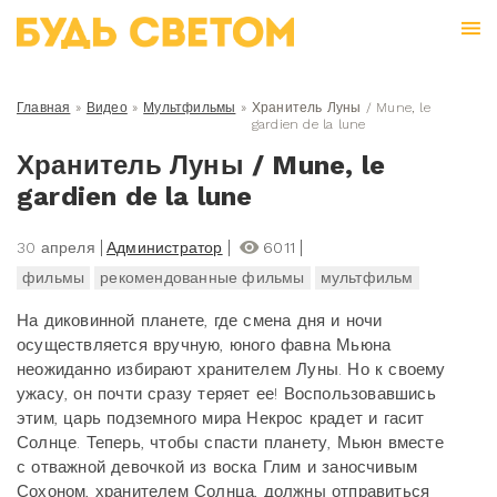
Главная
»
Видео
»
Мультфильмы
»
Хранитель Луны / Mune, le
gardien de la lune
Хранитель Луны / Mune, le
gardien de la lune
30 апреля
Администратор
6011
фильмы
рекомендованные фильмы
мультфильм
На диковинной планете, где смена дня и ночи
осуществляется вручную, юного фавна Мьюна
неожиданно избирают хранителем Луны. Но к своему
ужасу, он почти сразу теряет ее! Воспользовавшись
этим, царь подземного мира Некрос крадет и гасит
Солнце. Теперь, чтобы спасти планету, Мьюн вместе
с отважной девочкой из воска Глим и заносчивым
Сохоном, хранителем Солнца, должны отправиться