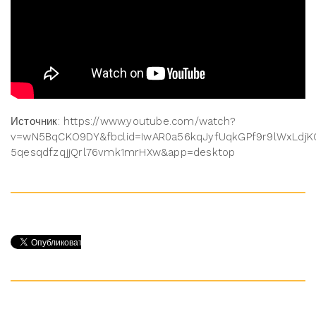
Источник: https://www.youtube.com/watch?
v=wN5BqCKO9DY&fbclid=IwAR0a56kqJyfUqkGPf9r9lWxLdjK
5qesqdfzqjjQrl76vmk1mrHXw&app=desktop