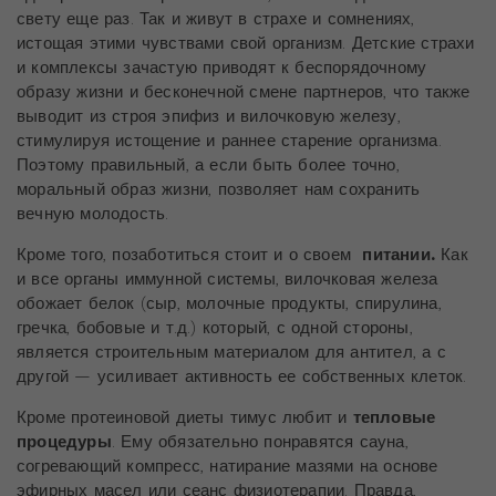
свету еще раз. Так и живут в страхе и сомнениях,
истощая этими чувствами свой организм. Детские страхи
и комплексы зачастую приводят к беспорядочному
образу жизни и бесконечной смене партнеров, что также
выводит из строя эпифиз и вилочковую железу,
стимулируя истощение и раннее старение организма.
Поэтому правильный, а если быть более точно,
моральный образ жизни, позволяет нам сохранить
вечную молодость.
Кроме того, позаботиться стоит и о своем
питании.
Как
и все органы иммунной системы, вилочковая железа
обожает белок (сыр, молочные продукты, спирулина,
гречка, бобовые и т.д.) который, с одной стороны,
является строительным материалом для антител, а с
другой — усиливает активность ее собственных клеток.
Кроме протеиновой диеты тимус любит и
тепловые
процедуры
. Ему обязательно понравятся сауна,
согревающий компресс, натирание мазями на основе
эфирных масел или сеанс физиотерапии. Правда,