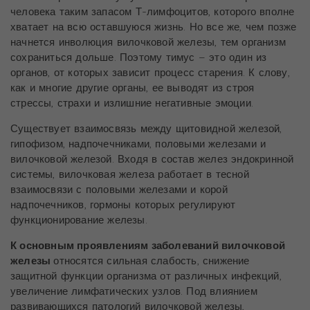
человека таким запасом Т-лимфоцитов, которого вполне
хватает на всю оставшуюся жизнь. Но все же, чем позже
начнется инволюция вилочковой железы, тем организм
сохраниться дольше. Поэтому тимус – это один из
органов, от которых зависит процесс старения. К слову,
как и многие другие органы, ее выводят из строя
стрессы, страхи и излишние негативные эмоции.
Существует взаимосвязь между щитовидной железой,
гипофизом, надпочечниками, половыми железами и
вилочковой железой. Входя в состав желез эндокринной
системы, вилочковая железа работает в тесной
взаимосвязи с половыми железами и корой
надпочечников, гормоны которых регулируют
функционирование железы.
К основным проявлениям заболеваний вилочковой
железы
относятся сильная слабость, снижение
защитной функции организма от различных инфекций,
увеличение лимфатических узлов. Под влиянием
развивающихся патологий вилочковой железы,