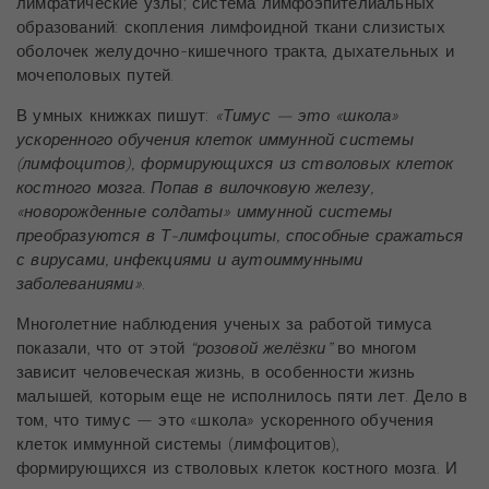
лимфатические узлы; система лимфоэпителиальных
образований: скопления лимфоидной ткани слизистых
оболочек желудочно-кишечного тракта, дыхательных и
мочеполовых путей.
В умных книжках пишут:
«Тимус — это «школа»
ускоренного обучения клеток иммунной системы
(лимфоцитов), формирующихся из
стволовых клеток
костного мозга. Попав в вилочковую железу,
«новорожденные солдаты» иммунной системы
преобразуются в Т-лимфоциты, способные сражаться
с вирусами, инфекциями и аутоиммунными
заболеваниями»
.
Многолетние наблюдения ученых за работой тимуса
показали, что от этой
“розовой желёзки”
во многом
зависит человеческая жизнь, в особенности жизнь
малышей, которым еще не исполнилось пяти лет. Дело в
том, что тимус — это «школа» ускоренного обучения
клеток иммунной системы (лимфоцитов),
формирующихся из стволовых клеток костного мозга. И