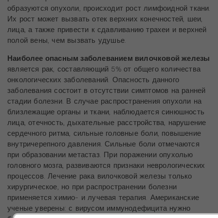
образуются опухоли, происходит рост лимфоидной ткани.
Их рост может вызвать отек верхних конечностей, шеи,
лица, а также привести к сдавливанию трахеи и верхней
полой вены, чем вызвать удушье.
Наиболее опасным заболеванием вилочковой железы
является рак, составляющий 5% от общего количества
онкологических заболеваний. Опасность данного
заболевания состоит в отсутствии симптомов на ранней
стадии болезни. В случае распространения опухоли на
близлежащие органы и ткани, наблюдается синюшность
лица, отечность, дыхательные расстройства, нарушение
сердечного ритма, сильные головные боли, повышение
внутричерепного давления. Сильные боли отмечаются
при образовании метастаз. При поражении опухолью
головного мозга, развиваются признаки неврологических
процессов. Лечение рака вилочковой железы только
хирургическое, но при распространении болезни
применяется химио- и лучевая терапия. Американские
ученые уверены: с вирусом иммунодефицита нужно