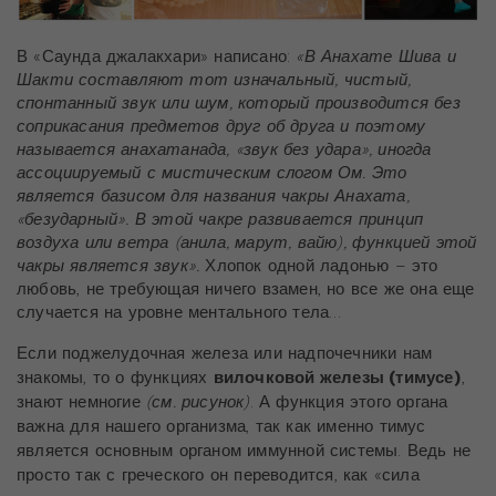
В «Саунда джалакхари» написано:
«В Анахате Шива и
Шакти составляют тот изначальный, чистый,
спонтанный звук или шум, который производится без
соприкасания предметов друг об друга и поэтому
называется анахатанада, «звук без удара», иногда
ассоциируемый с мистическим слогом Ом. Это
является базисом для названия чакры Анахата,
«безударный». В этой чакре развивается принцип
воздуха или ветра (анила, марут, вайю), функцией этой
чакры является звук».
Хлопок одной ладонью – это
любовь, не требующая ничего взамен, но все же она еще
случается на уровне ментального тела…
Если поджелудочная железа или надпочечники нам
знакомы, то о функциях
вилочковой железы (тимусе)
,
знают немногие
(см. рисунок)
. А функция этого органа
важна для нашего организма, так как именно тимус
является основным органом иммунной системы. Ведь не
просто так с греческого он переводится, как «сила