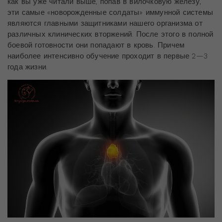
как вы уже читали выше, попав в вилочковую железу,
эти самые «новорожденные солдаты» иммунной системы
являются главными защитниками нашего организма от
различных клинических вторжений. После этого в полной
боевой готовности они попадают в кровь. Причем
наиболее интенсивно обучение проходит в первые 2—3
года жизни.