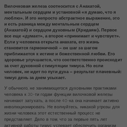
Вилочковая железа соотносится с Анахатой,
ментальным сердцем и установкой «я думаю, что я
люблю». И это непросто абстрактное выражение, это
и есть разница между ментальным сердцем
(Анахатой) и сердцем духовным (Хридаям). Первое
все еще «думает», а второе «принимает и чувствует».
Если у человека открыта анахата, его жизнь
становится гармоничной – он шаг за шагом
приближается к истине и божественной любви. Его
здоровье улучшается, что соответственно происходит
за счет духовной стимуляции тимуса. Но если
человек, не идет по пути духа – результат плачевный:
тимус день за днем усыхает.
У обычного, не занимающегося духовными практиками
человека к 30-ти годам функции вилочковой железы
начинают затухать, а после 40-ка она начинает активно
инволюционировать. Не волнуйтесь, никакой угрозы для
жизни человека этот естественный процесс не
представляет. Дело в том, что за первые пять лет
активной работы тимус успевает обеспечить организм