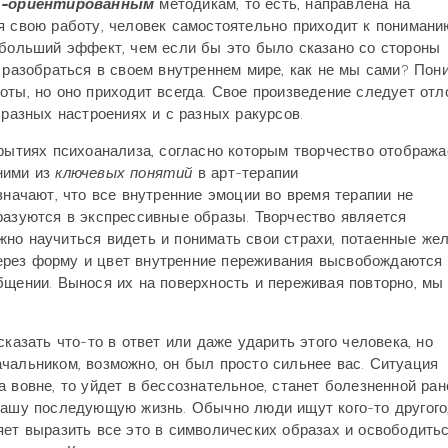
т-ориентированным
методикам, то есть, направлена на
я свою работу, человек самостоятельно приходит к понимани
 больший эффект, чем если бы это было сказано со стороны
н разобраться в своем внутреннем мире, как не мы сами? Пон
оты, но оно приходит всегда. Свое произведение следует отл
 разных настроениях и с разных ракурсов.
крытиях психоанализа, согласно которым творчество отобража
ними из
ключевых понятий
в арт-терапии
означают, что все внутренние эмоции во время терапии не
разуются в экспрессивные образы. Творчество является
но научиться видеть и понимать свои страхи, потаенные жел
ерез форму и цвет внутренние переживания высвобождаются
бщении. Вынося их на поверхность и переживая повторно, мы
казать что-то в ответ или даже ударить этого человека, но
чальником, возможно, он был просто сильнее вас. Ситуация
 вовне, то уйдет в бессознательное, станет болезненной ран
вашу последующую жизнь. Обычно люди ищут кого-то другого,
яет выразить все это в символических образах и освободитьс