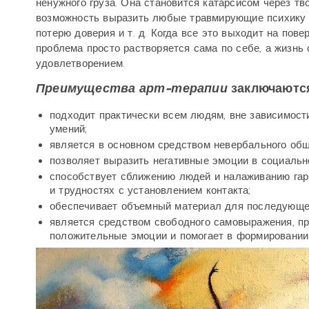
ненужного груза. Она становится катарсисом через тв
возможность выразить любые травмирующие психику си
потерю доверия и т. д. Когда все это выходит на пов
проблема просто растворяется сама по себе, а жизнь
удовлетворением.
Преимущества арт-терапии
заключаются 
подходит практически всем людям, вне зависимости
умений;
является в основном средством невербального общ
позволяет выразить негативные эмоции в социальн
способствует сближению людей и налаживанию гарм
и трудностях с установлением контакта;
обеспечивает объемный материал для последующег
является средством свободного самовыражения, п
положительные эмоции и помогает в формировании