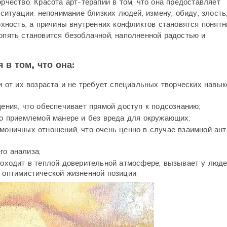
орчество. Красота арт-терапии в том, что она предоставляет
туации: непонимание близких людей, измену, обиду, злость
ерхность, а причины внутренних конфликтов становятся понят
 опять становится безоблачной, наполненной радостью и
в том, что она:
 от их возраста и не требует специальных творческих навык
ения, что обеспечивает прямой доступ к подсознанию;
о приемлемой манере и без вреда для окружающих;
оничных отношений, что очень ценно в случае взаимной ант
о анализа;
роходит в теплой доверительной атмосфере, вызывает у люд
 оптимистической жизненной позиции.