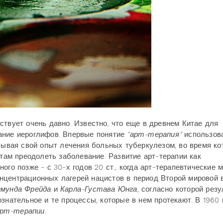
ствует очень давно. Известно, что еще в древнем Китае для
ание иероглифов. Впервые понятие
"арт-терапия"
использов
исывая свой опыт лечения больных туберкулезом, во время ко
нтам преодолеть заболевание. Развитие арт-терапии как
ого позже - с 30-х годов 20 ст., когда арт-терапевтические 
нцентрационных лагерей нацистов в период Второй мировой 
гмунда Фрейда
и
Карла-Густава Юнга
, согласно которой резу
знательное и те процессы, которые в нем протекают. В 1960 
арт-терапии
.