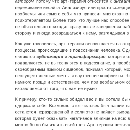
автором
, потому что арт-терапия относится к
инсай
переживание инсайта. Анализируя или просто созерца
проблемы или самого себя, что приносит многократно
психотерапевтом. Более того, кто лучше нас способе
не обязательно приходит сразу после завершения раб
сторону и иногда возвращаться к нему, разглядывая в
Как уже говорилось, арт-терапия основывается на от
процессы, происходящие в подсознании человека. Од
являются
сублимация
и
трансформация
, которые 
подавляются, не вытесняются в подсознание, а преоб
своеобразным языком символов, понимая который, мож
неосуществленные мечты и внутренние конфликты. Ч
намного проще и естественнее, чем при вербальном о
избавляемся от того, что нам не нужно.
К примеру, кто-то сильно обидел вас и вы хотели бы с
сдержали себя. Возможно, этот человек был вашим на
останется неразрешенной и если это не найдет выхода
которая будет оказывать негативное влияние на всю 
можно было бы излить свой гнев. Арт-терапия позвол