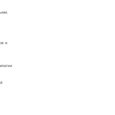
,
ными,
ов и
ипатии
ей