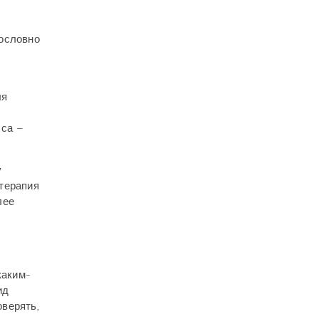
дословно
ля
сса –
у
терапия
лее
каким-
ид
оверять,