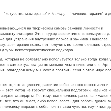
– "искусство, мастерство" и
therapy
– "лечение, терапия" и 
сновывающийся на творческом самовыражении личности и
 самоактуализацию. Этот подход эффективно используется д
кже для устранения внутренних блоков и зажимов. Наиболее
зу, арт-терапия позволяет получить во время сильного стре
и других психотерапевтических подходов.
д, который не обязательно используется только тогда, когда 
ся в самоактуализации не меньше, чем в пище или сне. Арт-
ния, благодаря чему мы можем проявить себя в этом мире бо
тся то, что исцеление, развитие собственного потенциала и
о
– этот метод не требует специальной подготовки, навыков и
к задают стандарты. Поэтому, если человек ранее занимался 
ь все, что он знает, либо использовать для работы другой в
я человеку выразить себя, понять свои чувства, научиться д