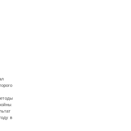
ал
торого
методы
войны.
льтат
году в