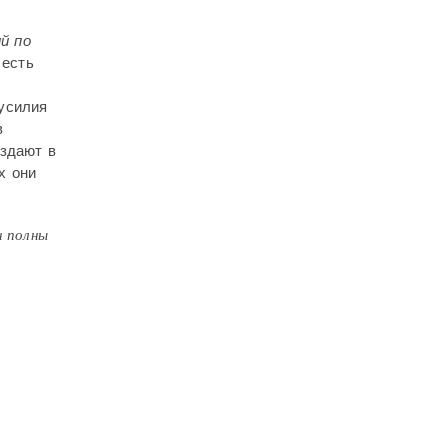
й по
 есть
 усилия
в
оздают в
х они
и полны