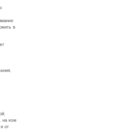
ю
имание
ожить в
ет
ания,
ой,
 на ком
я от