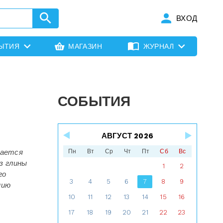
ВХОД
ЫТИЯ
МАГАЗИН
ЖУРНАЛ
СОБЫТИЯ
АВГУСТ 2026
щается
Пн
Вт
Ср
Чт
Пт
Сб
Вс
з глины
1
2
го
3
4
5
6
7
8
9
нию
10
11
12
13
14
15
16
17
18
19
20
21
22
23