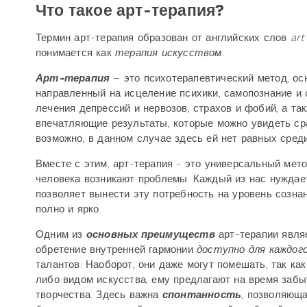
Что такое арт-терапия?
Термин арт-терапия образован от английских слов
art
понимается как
терапия искусством
.
Арт-терапия
– это психотерапевтический метод, о
направленный на исцеление психики, самопознание и
лечения депрессий и нервозов, страхов и фобий, а та
впечатляющие результаты, которые можно увидеть сра
возможно, в данном случае здесь ей нет равных сред
Вместе с этим, арт-терапия - это универсальный мето
человека возникают проблемы. Каждый из нас нуждает
позволяет вынести эту потребность на уровень созна
полно и ярко.
Одним из
основных преимуществ
арт-терапии являе
обретение внутренней гармонии
доступно для каждог
талантов. Наоборот, они даже могут помешать, так ка
либо видом искусства, ему предлагают на время забыт
творчества. Здесь важна
спонтанность
, позволяюща