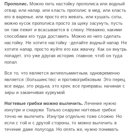
Прополис.
Можно пить настойку прополиса или водный
отвар, или напар, или класть прополис в мед, или класть
его в варенье, или просто его жевать, или кушать соты,
можно кусок прополиса просто за щеку засунуть, пусть
он там лежит и всасывается в слюну. Неважно, какими
способами его туда доставить. Можно из него сделать
настойку. Не хотите настойку -делайте водный напар. Не
хотите напар, просто жуйте его как жвачку. Как он внутрь
попадет, это уже другая история, главное, чтоб он туда
попал.
Все то, что является антигельминтным, одновременно
является (большинство) и противогрибковым. Это перец,
все виды, это редька, это хрен, все приправы, начиная с
зиры и заканчивая куркумой.
Ногтевые грибки можно вылечить.
Лечение нужно
изнутри и снаружи. Только снаружи ногтевые грибки
точно не вылечить. Изнутри отдельно тоже сложно. Но
если с той и с другой стороны, то можно вылечить в
течение даже полугода. Но опять же, нужно понимать