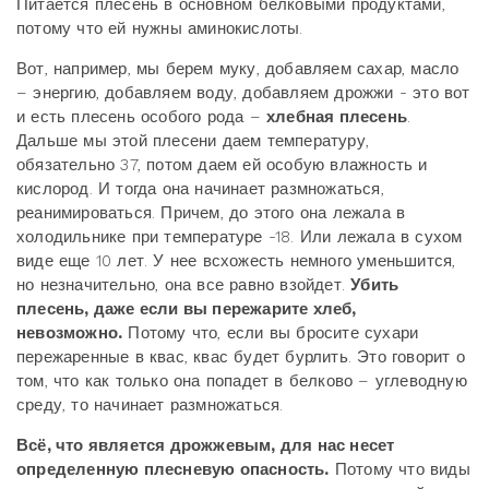
Питается плесень в основном белковыми продуктами,
потому что ей нужны аминокислоты.
Вот, например, мы берем муку, добавляем сахар, масло
– энергию, добавляем воду, добавляем дрожжи - это вот
и есть плесень особого рода –
хлебная плесень
.
Дальше мы этой плесени даем температуру,
обязательно 37, потом даем ей особую влажность и
кислород. И тогда она начинает размножаться,
реанимироваться. Причем, до этого она лежала в
холодильнике при температуре -18. Или лежала в сухом
виде еще 10 лет. У нее всхожесть немного уменьшится,
но незначительно, она все равно взойдет.
Убить
плесень, даже если вы пережарите хлеб,
невозможно.
Потому что, если вы бросите сухари
пережаренные в квас, квас будет бурлить. Это говорит о
том, что как только она попадет в белково – углеводную
среду, то начинает размножаться.
Всё, что является дрожжевым, для нас несет
определенную плесневую опасность.
Потому что виды