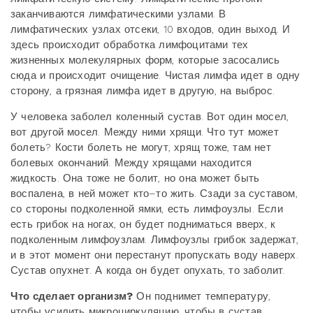
заканчиваются лимфатическими узлами. В
лимфатических узлах отсеки, 10 входов, один выход. И
здесь происходит обработка лимфоцитами тех
жизненных молекулярных форм, которые засосались
сюда и происходит очищение. Чистая лимфа идет в одну
сторону, а грязная лимфа идет в другую, на выброс.
У человека заболел коленный сустав. Вот один мосел,
вот другой мосел. Между ними хрящи. Что тут может
болеть? Кости болеть не могут, хрящ тоже, там нет
болевых окончаний. Между хрящами находится
жидкость. Она тоже не болит, но она может быть
воспалена, в ней может кто–то жить. Сзади за суставом,
со стороны подколенной ямки, есть лимфоузлы. Если
есть грибок на ногах, он будет подниматься вверх, к
подколенным лимфоузлам. Лимфоузлы грибок задержат,
и в этот момент они перестанут пропускать воду наверх.
Сустав опухнет. А когда он будет опухать, то заболит.
Что сделает организм?
Он поднимет температуру,
чтобы усилить микроциркуляцию, чтобы в сустав