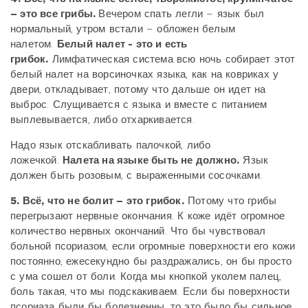
– это все грибы.
Вечером спать легли – язык был
нормальный, утром встали – обложен белым
налетом.
Белый налет - это и есть
грибок.
Лимфатическая система всю ночь собирает этот
белый налет на ворсиночках языка, как на ковриках у
двери, откладывает, потому что дальше он идет на
выброс. Слущивается с языка и вместе с питанием
выплевывается, либо отхаркивается.
Надо язык отскабливать палочкой, либо
ложечкой.
Налета на языке быть не должно.
Язык
должен быть розовым, с выраженными сосочками.
5. Всё, что не болит – это грибок.
Потому что грибы
перегрызают нервные окончания. К коже идёт огромное
количество нервных окончаний. Что бы чувствовал
больной псориазом, если огромные поверхности его кожи
постоянно, ежесекундно бы раздражались, он бы просто
с ума сошел от боли. Когда мы кнопкой уколем палец,
боль такая, что мы подскакиваем. Если бы поверхности
псориаза были бы болезненны, то это было бы сильное