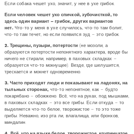
Если собака чешет ухо, значит, у нее в ухе грибок.
Если человек чешет ухо спичкой, зубочисткой, то
здесь один вариант – грибок, других вариантов
нет.
Что-то у меня в ухе случилось, что-то там болит,
что-то там течет, но если появился зуд – это грибок.
2. Трещины, пузыри, потертости
(не мозоли, а
образуются потертости непонятного характера, вроде бы
ничего не стирали, например, в паховых складках –
образуется что-то мокнущее). Везде, где шелушится,
трескается и мокнет одновременно.
3. Часто приходят люди и показывают на ладонях, на
тыльных сторонах,
что-то непонятное, как – будто
покарябано – обожжено. Всё, что на руках, под мышками,
в паховых складках – это все грибы. Если откуда – то
выделяется что-то белое, творожистое – то это тоже
грибы. Неважно, изо рта ли, влагалища, или бронхов,
миндалин.
4. Всё, что на языке белое, творожистое, крупинчатое