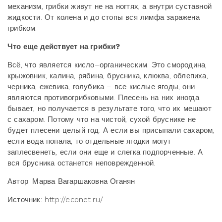
механизм, грибки живут не на ногтях, а внутри суставной
жидкости. От колена и до стопы вся лимфа заражена
грибком.
Что еще действует на грибки?
Всё, что является кисло–органическим. Это смородина,
крыжовник, калина, рябина, брусника, клюква, облепиха,
черника, ежевика, голубика – все кислые ягоды, они
являются противогрибковыми. Плесень на них иногда
бывает, но получается в результате того, что их мешают
с сахаром. Потому что на чистой, сухой бруснике не
будет плесени целый год. А если вы присыпали сахаром,
если вода попала, то отдельные ягодки могут
заплесвенеть, если они еще и слегка подпорченные. А
вся брусника останется неповрежденной.
Автор: Марва Вагаршаковна Оганян
Источник: http://econet.ru/