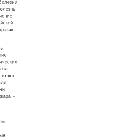
болезни
болезнь.
ечение
айской
бразию
сь
гие
ических
 на
очитают
али
ни,
 жара –
ом,
ные