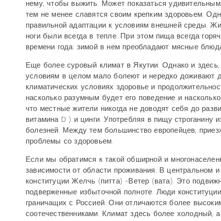
нему, чтобы выжить. Может показаться удивительным,
тем не менее славятся своим крепким здоровьем. Одна
правильной адаптации к условиям внешней среды. Жи
ноги были всегда в тепле. При этом пища всегда горя
времени года: зимой в нем преобладают мясные блюд
Еще более суровый климат в Якутии. Однако и здесь,
условиям в целом мало болеют и нередко доживают д
климатических условиях здоровье и продолжительность
насколько разумным будет его поведение и насколько
что местные жители никогда не доводят себя до разв
витамина D ) и цинги. Употребляя в пищу строганину
болезней. Между тем большинство европейцев, приез
проблемы со здоровьем.
Если мы обратимся к такой обширной и многонаселенно
зависимости от области проживания. В центральном 
конституции Желчь (питта) -Ветер (вата). Это подвиж
подверженные избыточной полноте. Люди конституции 
граничащих с Россией. Они отличаются более высоки
соотечественниками. Климат здесь более холодный, а