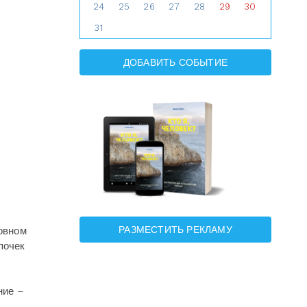
24
25
26
27
28
29
30
31
ДОБАВИТЬ СОБЫТИЕ
РАЗМЕСТИТЬ РЕКЛАМУ
новном
почек
ние –