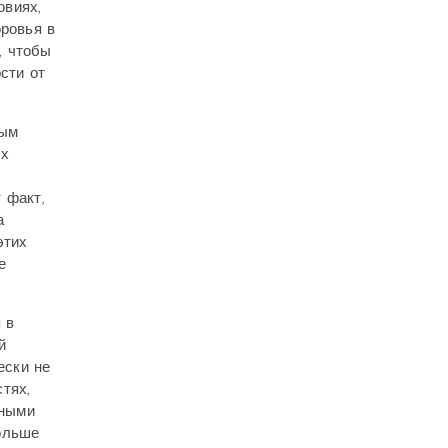
овиях,
оровья в
, чтобы
сти от
ным
ых
 факт,
а
этих
е
 в
й
ески не
тях,
жными
ольше