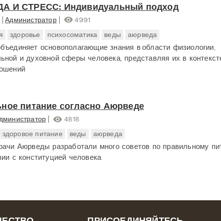
А И СТРЕСС: Индивидуальный подход
Администратор
4991
я
здоровье
психосоматика
веды
аюрведа
бъединяет основополагающие знания в области физиологии,
ьной и духовной сферы человека, представляя их в контекст
ношений
ное питание согласно Аюрведе
дминистратор
4818
здоровое питание
веды
аюрведа
рачи Аюрведы разработали много советов по правильному пи
вии с конституцией человека.
ЧЕСТВО
ПРИСОЕДИНЯЙТЕСЬ