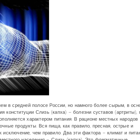
чем в средней полосе России, но намного более сырым, в ос
я конституции Слизь (капха) – болезни суставов (артриты), 
дополняется характером питания. В рационе местных народов
чные продукты. Вся пища, как правило, пресная, острые и
к исключение, чем правило. Два эти фактора – климат и пита
естного населения – Слизь (капха). Это флегматичные,