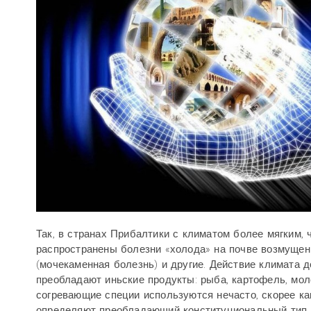
Так, в странах Прибалтики с климатом более мягким, 
распространены болезни «холода» на почве возмущени
(мочекаменная болезнь) и другие. Действие климата 
преобладают иньские продукты: рыба, картофель, моло
согревающие специи используются нечасто, скорее ка
определяют преобладающий конституциональный тип м