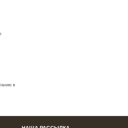
е
танию в
НАША РАССЫЛКА