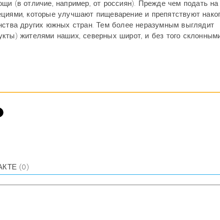
и (в отличие, например, от россиян). Прежде чем подать на 
ециями, которые улучшают пищеварение и препятствуют нак
инства других южных стран. Тем более неразумным выглядит
кты) жителями наших, северных широт, и без того склонным
АКТЕ
(0)