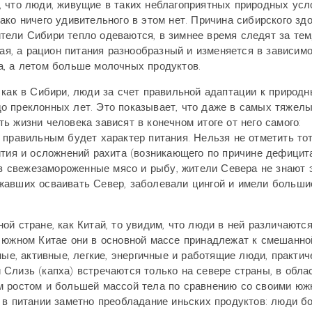
 что люди, живущие в таких неблагоприятных природных усл
ко ничего удивительного в этом нет. Причина сибирского зд
тели Сибири тепло одеваются, в зимнее время следят за тем
чая, а рацион питания разнообразный и изменяется в зависимо
а, а летом больше молочных продуктов.
 как в Сибири, люди за счет правильной адаптации к природ
о преклонных лет. Это показывает, что даже в самых тяжел
 жизни человека зависят в конечном итоге от него самого:
 правильным будет характер питания. Нельзя не отметить тот
ития и осложнений рахита (возникающего по причине дефицит
 из свежезамороженные мясо и рыбу, жители Севера не знают 
жавших осваивать Север, заболевали цингой и имели больши
й стране, как Китай, то увидим, что люди в ней различаются
и южном Китае они в основной массе принадлежат к смешанно
ные, активные, легкие, энергичные и работящие люди, практич
Слизь (капха) встречаются только на севере страны, в облас
м ростом и большей массой тела по сравнению со своими ю
 в питании заметно преобладание иньских продуктов: люди б