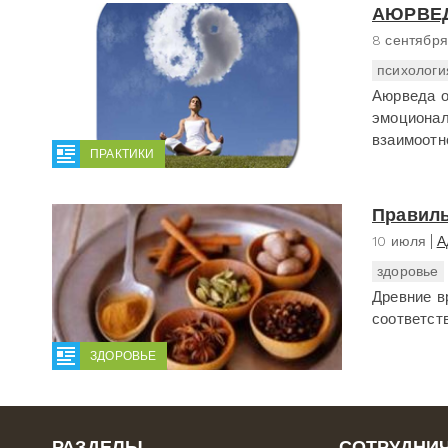
АЮРВЕД
8 сентября
психологи
Аюрведа о
эмоционал
взаимоот
ПРАКТИКИ
Правиль
10 июля
А
здоровье
Древние в
соответст
ЗДОРОВЬЕ
РАЗДЕЛЫ
СОТРУДНИ