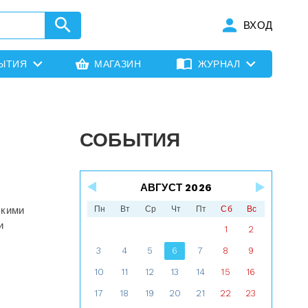
ВХОД
ЫТИЯ
МАГАЗИН
ЖУРНАЛ
СОБЫТИЯ
АВГУСТ 2026
скими
Пн
Вт
Ср
Чт
Пт
Сб
Вс
и
1
2
3
4
5
6
7
8
9
10
11
12
13
14
15
16
17
18
19
20
21
22
23