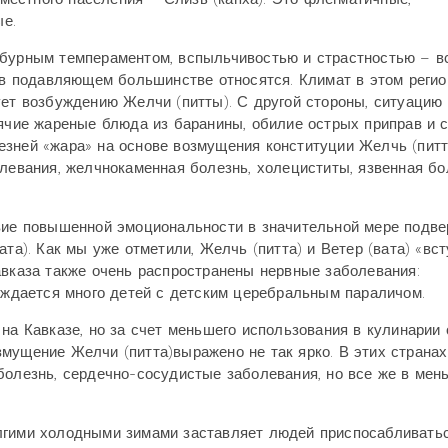
е.
 бурным темпераментом, вспыльчивостью и страстностью – в
и в подавляющем большинстве относятся. Климат в этом регио
ует возбуждению Желчи (питты). С другой стороны, ситуацию
рячие жареные блюда из баранины, обилие острых приправ и с
зней «жара» на основе возмущения конституции Желчь (питт
олевания, желчнокаменная болезнь, холециститы, язвенная бо
твие повышенной эмоциональности в значительной мере подв
та). Как мы уже отметили, Желчь (питта) и Ветер (вата) «вс
авказа также очень распространены нервные заболевания:
Рождается много детей с детским церебральным параличом.
 на Кавказе, но за счет меньшего использования в кулинарии
мущение Желчи (питта)выражено не так ярко. В этих странах
болезнь, сердечно-сосудистые заболевания, но все же в мен
лгими холодными зимами заставляет людей приспосабливатьс