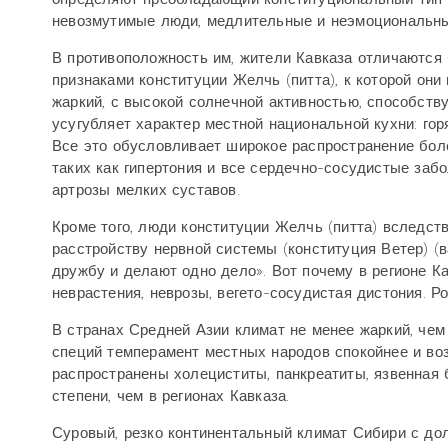
невозмутимые люди, медлительные и неэмоциональны
В противоположность им, жители Кавказа отличаются
признаками конституции Желчь (питта), к которой он
жаркий, с высокой солнечной активностью, способств
усугубляет характер местной национальной кухни: го
Все это обусловливает широкое распространение боле
таких как гипертония и все сердечно-сосудистые заб
артрозы мелких суставов.
Кроме того, люди конституции Желчь (питта) вследс
расстройству нервной системы (конституция Ветер) (ва
дружбу и делают одно дело». Вот почему в регионе К
неврастения, неврозы, вегето-сосудистая дистония. 
В странах Средней Азии климат не менее жаркий, чем
специй темперамент местных народов спокойнее и воз
распространены холециститы, панкреатиты, язвенная 
степени, чем в регионах Кавказа.
Суровый, резко континентальный климат Сибири с до