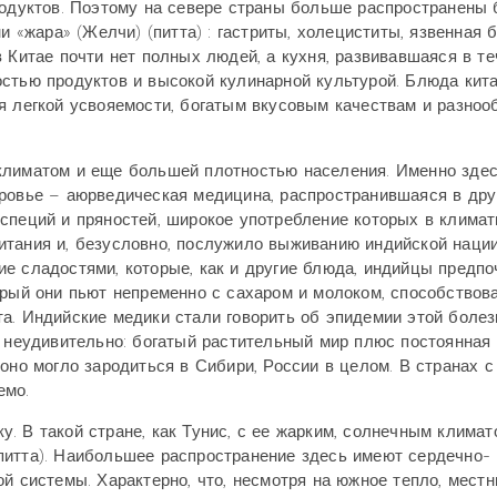
родуктов. Поэтому на севере страны больше распространены 
и «жара» (Желчи) (питта) : гастриты, холециститы, язвенная 
 Китае почти нет полных людей, а кухня, развивавшаяся в т
стью продуктов и высокой кулинарной культурой. Блюда кит
я легкой усвояемости, богатым вкусовым качествам и разноо
климатом и еще большей плотностью населения. Именно зде
оровье – аюрведическая медицина, распространившаяся в дру
специй и пряностей, широкое употребление которых в климат
итания и, безусловно, послужило выживанию индийской нации
е сладостями, которые, как и другие блюда, индийцы предп
орый они пьют непременно с сахаром и молоком, способствов
а. Индийские медики стали говорить об эпидемии этой болез
и неудивительно: богатый растительный мир плюс постоянная
оно могло зародиться в Сибири, России в целом. В странах с
емо.
. В такой стране, как Тунис, с ее жарким, солнечным климат
питта). Наибольшее распространение здесь имеют сердечно-
й системы. Характерно, что, несмотря на южное тепло, мест