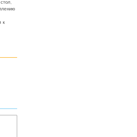
стол,
оплению
и к