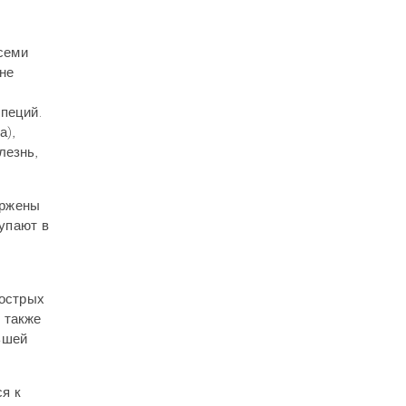
семи
не
пеций.
а),
лезнь,
ержены
тупают в
 острых
 также
ьшей
я к