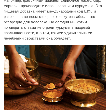
Например, фабричный майонез, сливочное масло, сыр,
маргарин производят с использованием куркумина. Эта
пищевая добавка имеет международный код Е100 и
разрешена во всем мире, поскольку она абсолютно
безвредна для человека. Но сегодня мы хотим
поговорить с вами не о роли куркумы в пищевой
промышленности, а о том, какими удивительными
лечебными свойствами она обладает.