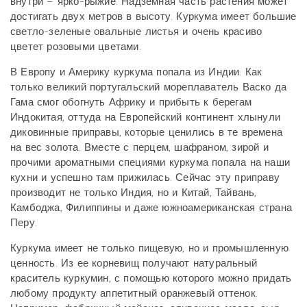
внутри – ярко-рыжие. Надземная часть растения может
достигать двух метров в высоту. Куркума имеет большие
светло-зеленые овальные листья и очень красиво
цветет розовыми цветами.
В Европу и Америку куркума попала из Индии. Как
только великий португальский мореплаватель Васко да
Гама смог обогнуть Африку и прибыть к берегам
Индокитая, оттуда на Европейский континент хлынули
диковинные приправы, которые ценились в те времена
на вес золота. Вместе с перцем, шафраном, зирой и
прочими ароматными специями куркума попала на наши
кухни и успешно там прижилась. Сейчас эту приправу
производит не только Индия, но и Китай, Тайвань,
Камбоджа, Филиппины и даже южноамериканская страна
Перу.
Куркума имеет не только пищевую, но и промышленную
ценность. Из ее корневищ получают натуральный
краситель куркумин, с помощью которого можно придать
любому продукту аппетитный оранжевый оттенок.