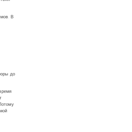
мов. В
тюры до
время
т
Потому
амой