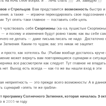
ь на ночь себе вопрос и … лечь спать )))) Эх, завидую )))
ьвов
и
Стрельцов
. Вам представится
возможность
быстро и
ения, а также — играючи перекодировать свое подсознание 
. Тут опять-таки главное — поставить себе цель.
ут чувствовать себя
Скорпионы
(ха-ха, пушистые Скорпионы
» — и посему и изменения будут ровно таким, как вы себе са
ничего не делать — даже письма писать не надо. Достаточно 
и Затмения. Каким-то чудом, вас это никак не зацепит.
 и просто, как хотелось бы. (Рыбам вообще досталось круче 
мение может вернуть вам повторяющиеся сценарии и ситуаци
ерняка все рассмотрели как следует. Тут главное не впадать
а нет. Выход есть всегда — как-то же вы нашли вход в эти
ая неприятность — это прежде всего возможность! А в данно
ь сценарий «опять те же грабли».
т программу Солнечного Затмения, которая началась 3 ок
о в 2005-м году.