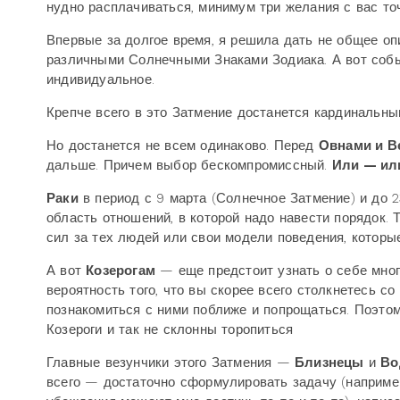
нудно расплачиваться, минимум три желания с вас то
Впервые за долгое время, я решила дать не общее оп
различными Солнечными Знаками Зодиака. А вот собы
индивидуальное.
Крепче всего в это Затмение достанется кардинальн
Но достанется не всем одинаково. Перед
Овнами и В
дальше. Причем выбор бескомпромиссный.
Или — ил
Раки
в период с 9 марта (Солнечное Затмение) и до 2
область отношений, в которой надо навести порядок
сил за тех людей или свои модели поведения, которые
А вот
Козерогам
— еще предстоит узнать о себе много
вероятность того, что вы скорее всего столкнетесь с
познакомиться с ними поближе и попрощаться. Поэто
Козероги и так не склонны торопиться
Главные везунчики этого Затмения —
Близнецы
и
Во
всего — достаточно сформулировать задачу (наприме