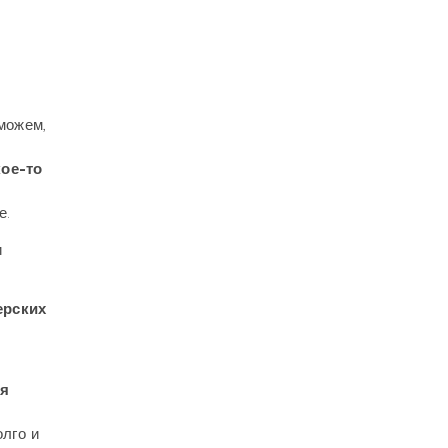
 можем,
кое-то
е.
и
ерских
ая
лго и