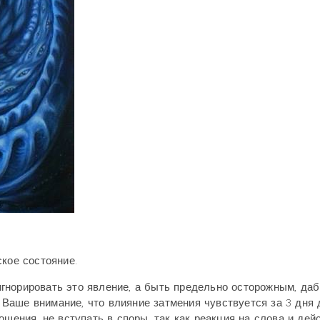
кое состояние.
гнорировать это явление, а быть предельно осторожным, да
аше внимание, что влияние затмения чувствуется за 3 дня 
ошения, не вступать в споры, так как реакция на слова и дей