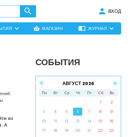
ВХОД
ЫТИЯ
МАГАЗИН
ЖУРНАЛ
СОБЫТИЯ
АВГУСТ 2026
ений,
Пн
Вт
Ср
Чт
Пт
Сб
Вс
ты
1
2
3
4
5
6
7
8
9
йти из
10
11
12
13
14
15
16
. А
17
18
19
20
21
22
23