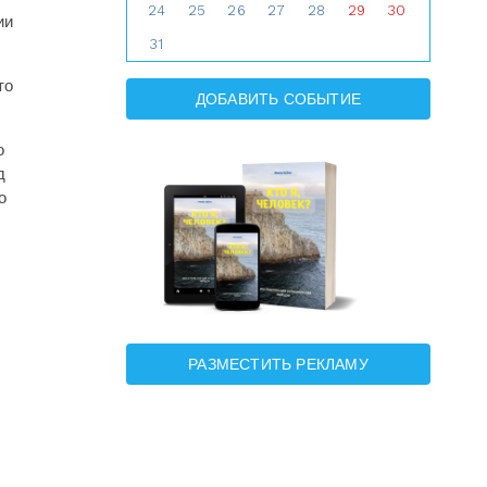
24
25
26
27
28
29
30
ии
31
то
ДОБАВИТЬ СОБЫТИЕ
о
д
о
РАЗМЕСТИТЬ РЕКЛАМУ