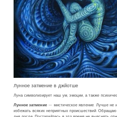
Лунное затмение в джйотше
Луна символизирует наш ум, эмоции, а также психичес
Лунное затмение
— мистическое явление. Лучше не и
избежать всяких неприятных происшествий. Обращаю В
дня после. Постарайтесь в это время не выяснять отн