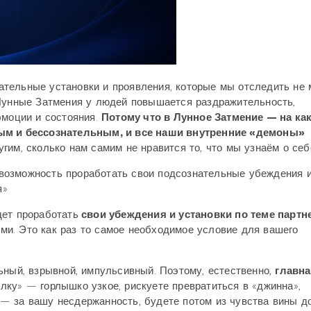
знательные установки и проявления, которые мы отследить не
 Лунные Затмения у людей повышается раздражительность,
эмоции и состояния.
Потому что в Лунное Затмение — на ка
ным и бессознательным, и все наши внутренние «демоны»
угим, сколько нам самим не нравится то, что мы узнаём о себ
возможность проработать свои подсознательные убеждения 
ия»
дет проработать
свои убеждения и установки по теме партн
и. Это как раз то самое необходимое условие для вашего
ьный, взрывной, импульсивный. Поэтому, естественно,
главн
ылку» — горлышко узкое, рискуете превратиться в «джинна»,
— за вашу несдержанность, будете потом из чувства вины до