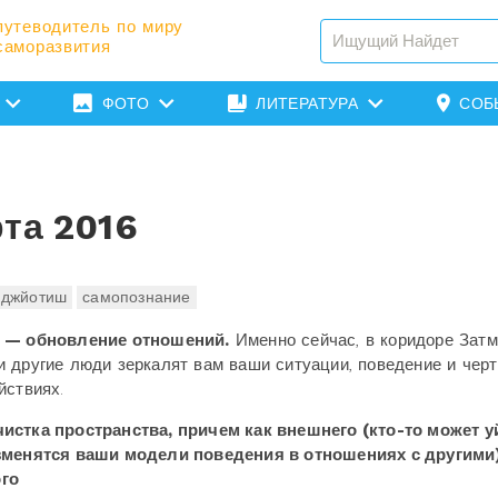
путеводитель по миру
саморазвития
ФОТО
ЛИТЕРАТУРА
СОБ
та 2016
джйотиш
самопознание
16 — обновление отношений.
Именно сейчас, в коридоре Затм
 другие люди зеркалят вам ваши ситуации, поведение и чер
йствиях.
истка пространства, причем как внешнего (кто-то может у
изменятся ваши модели поведения в отношениях с другими)
ого