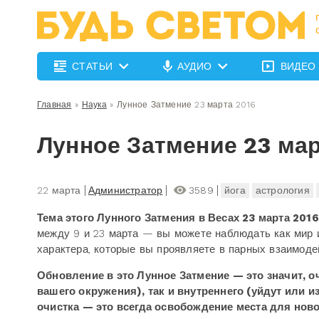
СТАТЬИ
АУДИО
ВИДЕО
Главная
»
Наука
»
Лунное Затмение 23 марта 2016
Лунное Затмение 23 мар
22 марта
Администратор
3589
йога
астрология
Тема этого Лунного Затмения в Весах 23 марта 20
между 9 и 23 марта — вы можете наблюдать как мир и
характера, которые вы проявляете в парных взаимоде
Обновление в это Лунное Затмение — это значит, оч
вашего окружения), так и внутреннего (уйдут или 
очистка — это всегда освобождение места для нов