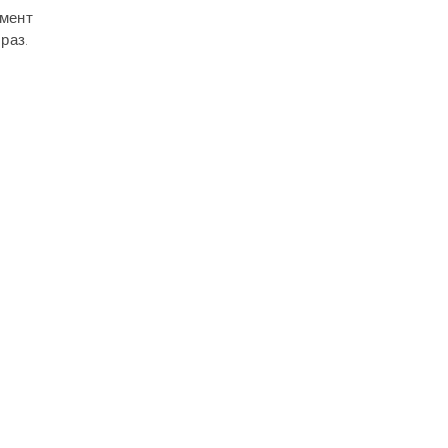
омент
раз.