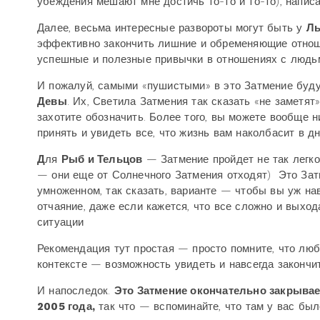
убеждения мешают мне достичь то-то и то-то), написат
Далее, весьма интересные развороты могут быть у
Л
эффективно закончить лишние и обременяющие отнош
успешные и полезные привычки в отношениях с людьми
И пожалуй, самыми «пушистыми» в это Затмение буд
Девы
. Их, Светила Затмения так сказать «не заметят
захотите обозначить. Более того, вы можете вообще 
принять и увидеть все, что жизнь вам наколбасит в дн
Д
ля
Рыб и Тельцов
— Затмение пройдет не так легко
— они еще от Солнечного Затмения отходят) Это Зат
умноженном, так сказать, варианте — чтобы вы уж нав
отчаяние, даже если кажется, что все сложно и выход
ситуации
Рекомендация тут простая — просто помните, что люб
контексте — возможность увидеть и навсегда закончит
И напоследок.
Это Затмение окончательно закрывае
2005 года,
так что — вспоминайте, что там у вас был