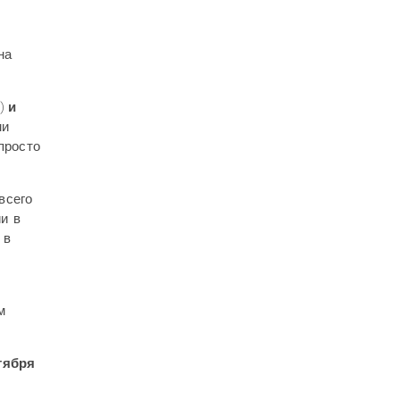
на
)
и
ми
просто
всего
и в
 в
м
тября