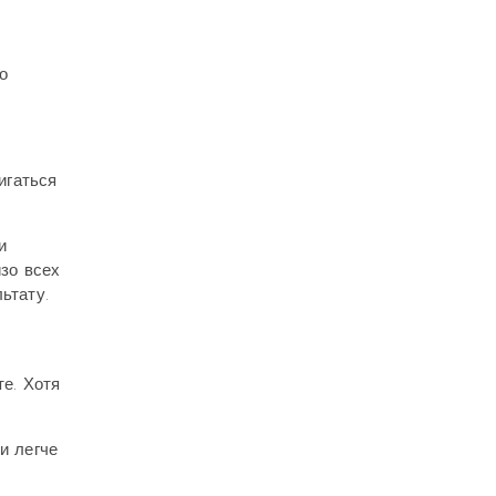
о
игаться
и
зо всех
ьтату.
е. Хотя
и легче