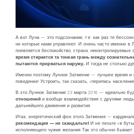
А вот Луна — это подсознание, т.е. как раз те бессо
но которые нами управляют. И очень часто именно в
появляется беспокойство, страхи, неконтролируемые 
время стирается та тонкая грань между сознатель
пытаются прорваться наружу.
И тогда не столько др
Именно поэтому Лунное Затмение — лучшее время и 
поведение! Устроить, так сказать, «перепись населен
В это Лунное Затмение 23 марта 2016 — идеально бу
отношений
и вообще взаимодействия с другими людьм
дальнейшего движения и развития.
Итак, энергетический фон этого Затмения — кардинал
рекомендация — не скандальте!
И не лезьте «в бут
исполняющего чужие желания Так это обычно бывает 