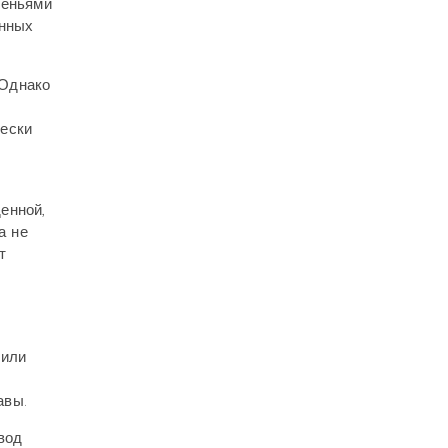
деньями
енных
 Однако
чески
енной,
а не
т
 или
авы.
вод