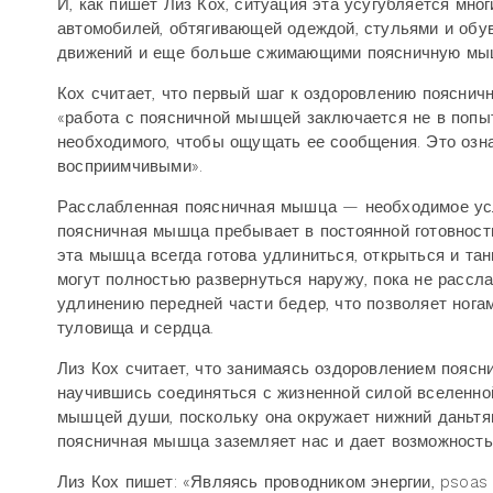
И, как пишет Лиз Кох, ситуация эта усугубляется мн
автомобилей, обтягивающей одеждой, стульями и об
движений и еще больше сжимающими поясничную мы
Кох считает, что первый шаг к оздоровлению поясни
«работа с поясничной мышцей заключается не в попытк
необходимого, чтобы ощущать ее сообщения. Это озна
восприимчивыми».
Расслабленная поясничная мышца — необходимое усло
поясничная мышца пребывает в постоянной готовности
эта мышца всегда готова удлиниться, открыться и тан
могут полностью развернуться наружу, пока не расс
удлинению передней части бедер, что позволяет ногам
туловища и сердца.
Лиз Кох считает, что занимаясь оздоровлением пояс
научившись соединяться с жизненной силой вселенно
мышцей души, поскольку она окружает нижний даньтян
поясничная мышца заземляет нас и дает возможность 
Лиз Кох пишет: «Являясь проводником энергии, psoas