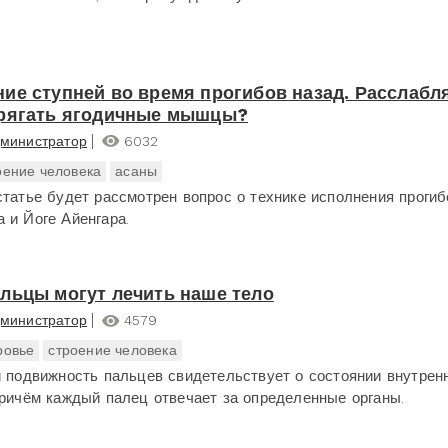
ие ступней во время прогибов назад. Расслабл
рягать ягодичные мышцы?
министратор
6032
оение человека
асаны
статье будет рассмотрен вопрос о технике исполнения прогиб
 и Йоге Айенгара.
льцы могут лечить наше тело
министратор
4579
ровье
строение человека
и подвижность пальцев свидетельствует о состоянии внутрен
Причём каждый палец отвечает за определенные органы.