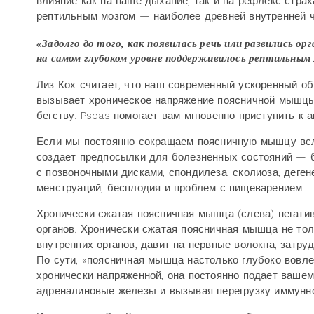
влияние как на наше дыхание, так и на рефлекс страх
рептильным мозгом — наиболее древней внутренней ча
«Задолго до того, как появилась речь или развились о
на самом глубоком уровне поддерживалось рептильным
Лиз Кох считает, что наш современный ускоренный о
вызывает хроническое напряжение поясничной мышцы 
бегству. Psoas помогает вам мгновенно приступить к
Если мы постоянно сокращаем поясничную мышцу всле
создает предпосылки для болезненных состояний — б
с позвоночными дисками, спондилеза, сколиоза, деге
менструаций, бесплодия и проблем с пищеварением.
Хронически сжатая поясничная мышца (слева) негатив
органов. Хронически сжатая поясничная мышца не тол
внутренних органов, давит на нервные волокна, затр
По сути, «поясничная мышца настолько глубоко вовле
хронически напряженной, она постоянно подает вашему
адреналиновые железы и вызывая перегрузку иммунн