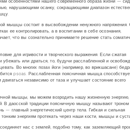
огими особенностями нашего современного образа жизни — си
увью, нарушающими осанку, сокращающими диапазон естеств
шцу.
чной мышцы состоит в высвобождении ненужного напряжения.
ах ее контролировать, а в воспитании в себе осознания,
чает, что вы сознательно принимаете решение стать сомати
вие для игривости и творческого выражения. Если сжатая
 убежать или драться, то, будучи расслабленной и освобожд
цевать. Во многих позах йоги (например, во врикшасане) бедр
лабится psoas. Расслабленная поясничная мышца способствуе
 двигаться независимо от таза и улучшает состояние всего
ничной мышцы, мы можем возродить нашу жизненную энергию,
й. В даосской традиции поясничную мышцу называют троном
ь — главный энергетический центр тела. Гибкая и сильная
тонким энергиям протекать через наши кости, мышцы и суст
 соединяет нас с землей, подобно тому, как заземляющий про