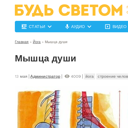
СТАТЬИ
АУДИО
ВИДЕО
Главная
»
Йога
»
Мышца души
Мышца души
13 мая
Администратор
4009
йога
строение чело