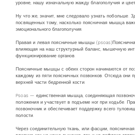
уровне, нашу изначальную жажду благополучия и цвет
Ну что же, значит, мне следовало узнать побольше. 
посвященных тому, насколько поясничная мышца важн
эмоционального благополучия.
Правая и левая поясничные мышцы (psoas)Пояснична
влияющая на наш структурный баланс, мышечную интег
функционирование органов.
Поясничные мышцы с обеих сторон начинаются от позв
каждому из пяти поясничных позвонков. Отсюда они п
верхней части бедренной кости.
Psoas — единственная мышца, соединяющая позвоночн
положения и участвует в подъеме ног при ходьбе. П
позвоночник и обеспечивает поддержку всего тулови
полости.
Через соединительную ткань, или фасции, пояснична