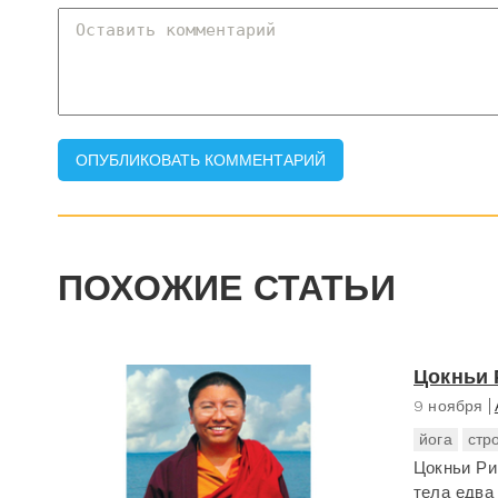
ПОХОЖИЕ СТАТЬИ
Цокньи 
9 ноября
йога
стр
Цокньи Ри
тела едва