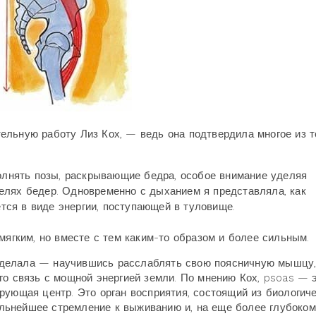
льную работу Лиз Кох, — ведь она подтвердила многое из то
полнять позы, раскрывающие бедра, особое внимание уделяя
елях бедер. Одновременно с дыханием я представляла, как
ся в виде энергии, поступающей в туловище.
мягким, но вместе с тем каким-то образом и более сильным.
да делала — научившись расслаблять свою поясничную мышцу,
го связь с мощной энергией земли. По мнению Кох, psoas — 
рующая центр. Это орган восприятия, состоящий из биологич
льнейшее стремление к выживанию и, на еще более глубоком