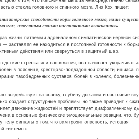
а. Дело в том, что поясничная мышца непосредственно связа
стью ствола головного и спинного мозга. Лиз Кох пишет:
рганизаторские способности коры головного мозга, наше сущес
 мозгом, известным своими инстинктами выживания».
браз жизни, питаемый адреналином симпатической нервной си
— заставляя ее находиться в постоянной готовности к борь
 активным действиям или свернуться в защитный шар.
дствие стресса или напряжения, она начинает укорачиватьс
олей в пояснице, крестцово-подвздошной области, ишиаса, 
нерации тазобедренных суставов, болей в коленях, болезненн
но воздействует на осанку, глубину дыхания и состояние вн
ько создает структурные проблемы, но также приводит к сжа
удняет движение жидкостей и препятствует диафрагменному д
чена в основные физические эмоциональные реакции, что, б
 телу сигналы о том, что вам грозит опасность, истощая
ой системы».