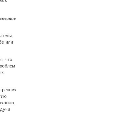
на с
твование
стемы,
бе или
я, что
проблем
ых
утренних
тию
ыханию.
удучи