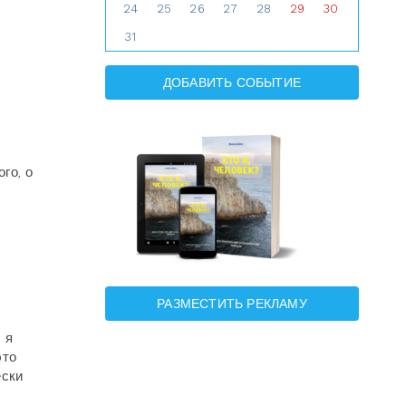
24
25
26
27
28
29
30
31
ДОБАВИТЬ СОБЫТИЕ
го, о
РАЗМЕСТИТЬ РЕКЛАМУ
 я
это
ески