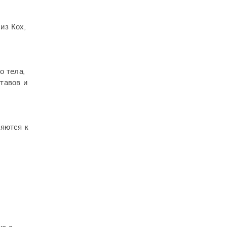
из Кох,
о тела,
тавов и
ляются к