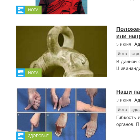
ЙОГА
Положен
или нап
5 июня
Ад
йога
стр
В данной 
Шивананда
ЙОГА
Наши па
3 июня
Ад
йога
здо
Гибкость 
органов. 
ЗДОРОВЬЕ