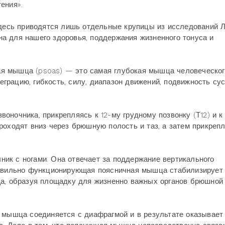
ения».
Здесь приводятся лишь отдельные крупицы из исследований Л
а для нашего здоровья, поддержания жизненного тонуса и
я мышца (psoas) — это самая глубокая мышца человеческог
рацию, гибкость, силу, диапазон движений, подвижность сус
оночника, прикрепляясь к 12-му грудному позвонку (Т12) и к
роходят вниз через брюшную полость и таз, а затем прикреп
ик с ногами. Она отвечает за поддержание вертикального
равильно функционирующая поясничная мышца стабилизирует
ща, образуя площадку для жизненно важных органов брюшной
я мышца соединяется с диафрагмой и в результате оказывает