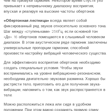
чем на призвуки гармоник. Некоторое время спустя ухо
привыкает к непривычному диапазону восприятия,
впуская и реагируя на высокие частоты обертонов.
«Обертонная лестница»
всегда являет собой
фиксированный ряд звуков относительно основного тона.
Шаг между «ступеньками» 256Гц, если основной тон
«До». 16 обертонов помещаются в слышимый человеком
диапазон. В этом акустическом ряде гармоник заключены
универсальные пропорции гармонии, способной
произвести настройку вибраций человеческого существа.
Для эффективного восприятия обертонов необходимо
создать специальные условия. Чтобы звуки
воспринимались на уровне вибрационно-резонансном,
необходима двигательно-звуковая разминка. Хорошо бы
растрясти тело, приготовить его для получения звука-
вибрации, напомнить о том, как звук распространяется в
теле.
Можно расположиться лежа или сидя в удобном
положении. При этом важно сохранять прямую спину.