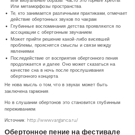
или визуальные образы. Часто это горные хребты.
Или метаморфозы пространства.
Те, кто занимается различными практиками, отмечает
действие обертонных звуков по чакрам.
Глубинные воспоминания детства проявляются по
ассоциации с обертонным звучанием.
Может прийти решение какой-либо висевшей
проблемы, прояснятся смыслы и связи между
явлениями.
Последействие от восприятия обертонного пения
продолжается и далее. Оно может сказаться на
качестве сна в ночь после прослушивания
обертонного концерта.
Не нова мысль о том, что в звуках может быть
заключена гармония.
Но в слушании обертонов это становится глубинным
переживанием.
Источник: http://www.varganca.ru/
Обертонное пение на фестивале