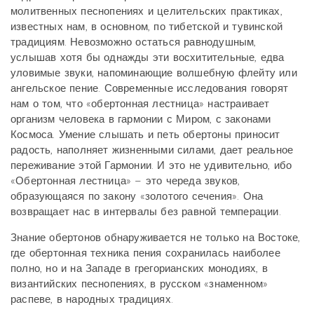
молитвенных песнопениях и целительских практиках,
известных нам, в основном, по тибетской и тувинской
традициям. Невозможно остаться равнодушным,
услышав хотя бы однажды эти восхитительные, едва
уловимые звуки, напоминающие волшебную флейту или
ангельское пение. Современные исследования говорят
нам о том, что «обертонная лестница» настраивает
организм человека в гармонии с Миром, с законами
Космоса. Умение слышать и петь обертоны приносит
радость, наполняет жизненными силами, дает реальное
переживание этой Гармонии. И это не удивительно, ибо
«Обертонная лестница» – это череда звуков,
образующаяся по закону «золотого сечения». Она
возвращает нас в интервалы без равной темперации.
Знание обертонов обнаруживается не только на Востоке,
где обертонная техника пения сохранилась наиболее
полно, но и на Западе в грегорианских монодиях, в
византийских песнопениях, в русском «знаменном»
распеве, в народных традициях.