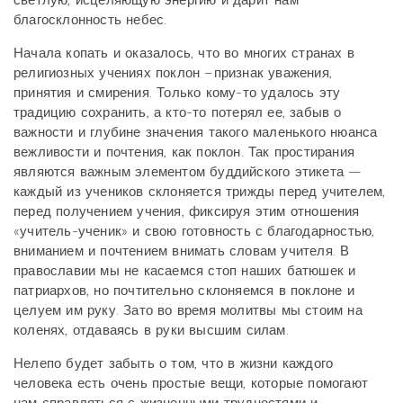
светлую, исцеляющую энергию и дарит нам
благосклонность небес.
Начала копать и оказалось, что во многих странах в
религиозных учениях поклон –признак уважения,
принятия и смирения. Только кому-то удалось эту
традицию сохранить, а кто-то потерял ее, забыв о
важности и глубине значения такого маленького нюанса
вежливости и почтения, как поклон. Так простирания
являются важным элементом буддийского этикета —
каждый из учеников склоняется трижды перед учителем,
перед получением учения, фиксируя этим отношения
«учитель-ученик» и свою готовность с благодарностью,
вниманием и почтением внимать словам учителя. В
православии мы не касаемся стоп наших батюшек и
патриархов, но почтительно склоняемся в поклоне и
целуем им руку. Зато во время молитвы мы стоим на
коленях, отдаваясь в руки высшим силам.
Нелепо будет забыть о том, что в жизни каждого
человека есть очень простые вещи, которые помогают