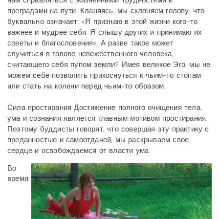
нам справляться с жизненными трудностями и
преградами на пути. Кланяясь, мы склоняем голову, что
буквально означает: «Я признаю в этой жизни кого-то
важнее и мудрее себя. Я слышу других и принимаю их
советы и благословения». А разве такое может
случиться в голове невежественного человека,
считающего себя пупом земли? Имея великое Эго,
мы не
можем себе позволить прикоснуться к чьим-то стопам
или стать на колени перед чьим-то образом.
Сила простирания Достижение полного очищения тела,
ума и сознания является главным мотивом простирания.
Поэтому буддисты говорят, что совершая эту практику с
преданностью и самоотдачей, мы
раскрываем свое
сердце и освобождаемся от власти ума.
Во
время