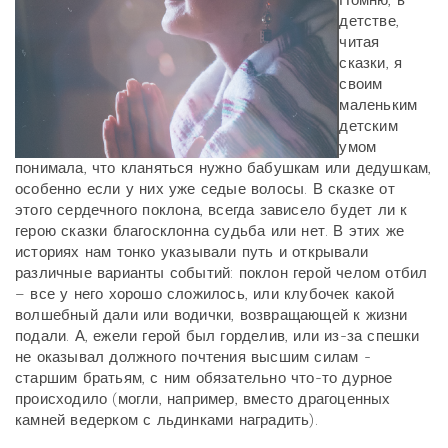
Помню, в
детстве,
читая
сказки, я
своим
маленьким
детским
умом
понимала, что кланяться нужно бабушкам или дедушкам,
особенно если у них уже седые волосы. В сказке от
этого сердечного поклона, всегда зависело будет ли к
герою сказки благосклонна судьба или нет. В этих же
историях нам тонко указывали путь и открывали
различные варианты событий: поклон герой челом отбил
– все у него хорошо сложилось, или клубочек какой
волшебный дали или водички, возвращающей к жизни
подали. А, ежели герой был горделив, или из-за спешки
не оказывал должного почтения высшим силам -
старшим братьям, с ним обязательно что-то дурное
происходило (могли, например, вместо драгоценных
камней ведерком с льдинками наградить).