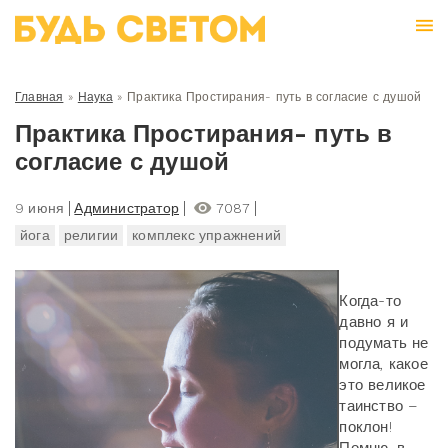
Главная
»
Наука
»
Практика Простирания- путь в согласие с душой
Практика Простирания- путь в
согласие с душой
9 июня
Администратор
7087
йога
религии
комплекс упражнений
Когда-то
давно я и
подумать не
могла, какое
это великое
таинство –
поклон!