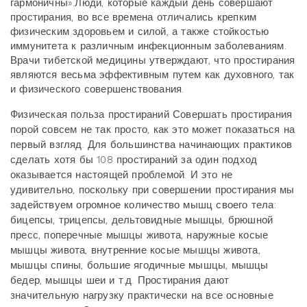
гармоничны
».
Люди, которые каждый день совершают
простирания, во все времена отличались крепким
физическим здоровьем и силой, а также стойкостью
иммунитета к различным инфекционным заболеваниям.
Врачи тибетской медицины утверждают, что простирания
являются весьма эффективным путем как духовного, так
и физического совершенствования.
Физическая польза простираний
Совершать простирания
порой совсем не так просто, как это может показаться на
первый взгляд. Для большинства начинающих практиков
сделать хотя бы 108 простираний за один подход
оказывается настоящей проблемой. И это не
удивительно, поскольку при совершении простирания
мы
задействуе
м огромное количество мышц своего тела:
бицепсы, трицепсы, дельтовидные мышцы, брюшной
пресс, поперечные мышцы живота, наружные косые
мышцы живота, внутренние косые мышцы живота,
мышцы спины, большие ягодичные мышцы, мышцы
бедер, мышцы шеи и т.д. Простирания дают
значительную нагрузку практически на все основные