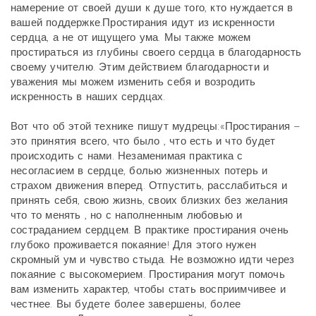
намерение от своей души к душе того, кто нуждается в
вашей поддержке.
Простирания идут из искренности
сердца, а не от ищущего ума. Мы также можем
простираться из глубины своего сердца в благодарность
своему учителю. Этим действием благодарности и
уважения мы можем изменить себя и возродить
искренность в наших сердцах.
Вот что об этой
техник
е пишут мудрецы:«Простирания –
это принятия всего, что было , что есть и что будет
происходить с нами. Незаменимая практика с
несогласием в сердце, болью жизненных потерь и
страхом движения вперед. Отпустить, расслабиться и
принять себя, свою жизнь, своих близких без желания
что то менять , но с наполненным любовью и
состраданием сердцем. В практике простирания очень
глубоко проживается покаяние! Для этого нужен
скромный ум и чувство стыда. Не возможно идти через
покаяние с высокомерием.
Простирания могут помочь
вам изменить характер, чтобы стать восприимчивее и
честнее. Вы будете более завершены, более