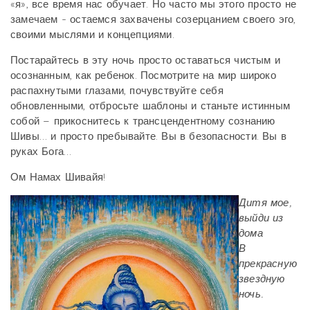
«я», все время нас обучает. Но часто мы этого просто не
замечаем - остаемся захвачены созерцанием своего эго,
своими мыслями и концепциями.
Постарайтесь в эту ночь просто оставаться чистым и
осознанным, как ребенок. Посмотрите на мир широко
распахнутыми глазами, почувствуйте себя
обновленными, отбросьте шаблоны и станьте истинным
собой – прикоснитесь к трансцендентному сознанию
Шивы… и просто пребывайте. Вы в безопасности. Вы в
руках Бога…
Ом Намах Шивайя!
Дитя мое,
выйди из
дома
В
прекрасную
звездную
ночь.