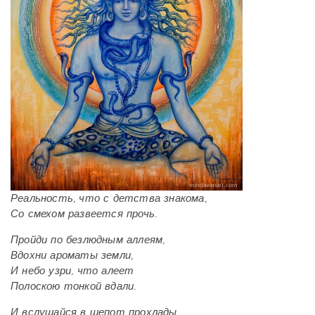
Реальность, что с детства знакома,
Со смехом развеется прочь.
Пройди по безлюдным аллеям,
Вдохни ароматы земли,
И небо узри, что алеет
Полоскою тонкой вдали.
И вслушайся в шепот прохлады,