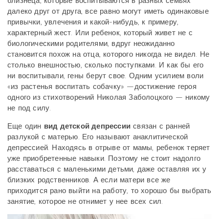
близнеца, которые воспитываются в разных семьях
далеко друг от друга, все равно могут иметь одинаковые
привычки, увлечения и какой-нибудь, к примеру,
характерный жест. Или ребенок, который живет не с
биологическими родителями, вдруг неожиданно
становится похож на отца, которого никогда не видел. Не
столько внешностью, сколько поступками. И как бы его
ни воспитывали, гены берут свое. Одним усилием воли
«из растенья воспитать собачку» —достижение героя
одного из стихотворений Николая Заболоцкого — никому
не под силу.
Еще один
вид детской депрессии
связан с ранней
разлукой с матерью. Его называют анаклитической
депрессией. Находясь в отрыве от мамы, ребенок теряет
уже приобретенные навыки. Поэтому не стоит надолго
расставаться с маленькими детьми, даже оставляя их у
близких родственников. А если матери все же
приходится рано выйти на работу, то хорошо бы выбрать
занятие, которое не отнимет у нее всех сил.