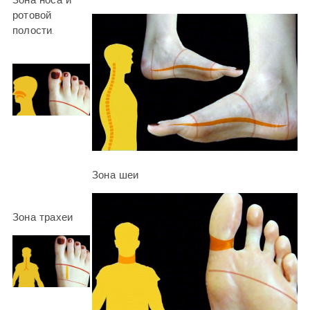
Зона носа и
ротовой
полости.
Зона шеи
Зона трахеи