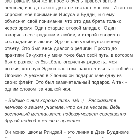
завтракали, моя жена просто очень православный
человек, иногда такого духа не хватает многим ...И вот он
спросил моё понимание Иисуса и Будды, и я ему
объяснил своё понимание: что это два брата только
через время. Один старше, второй младше.. Один
говорил о сострадании и любви, и второй говорил о
сострадании и любви. Эдзюн сан улыбнулся моему
ответу. Это был весь диалог о религии. Просто до
практики Сякухати у меня тоже был свой путь, в котором
было разное: слёзы..боль..огорчения..радость.. моя
поэзия, которую Эдзюн сан тоже захотел взять с собой в
Японию. А уезжая в Японию он подарил мне одну из
своих флейт. Это был замечательный подарок. А так -
одним словом, за чашкой чая.
- Видимо с ним хорошо пить чай :) Расскажите
немного о вашем учителе, что он за человек. Ведь
восточный менталитет подразумевает совершенно
другой подход к жизни и практике.
Он монах школы Риндзай - это линия в Дзен Буддизме.