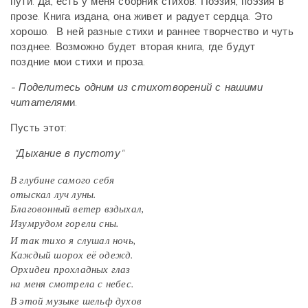
пути. Да, есть у меня сборник стихов. Поэзия, поэзия в
прозе. Книга издана, она живет и радует сердца. Это
хорошо. В ней разные стихи и раннее творчество и чуть
позднее. Возможно будет вторая книга, где будут
поздние мои стихи и проза.
- Поделитесь одним из стихотворений с нашими
читателям
и.
Пусть этот:
"Дыхание в пустоту"
В глубине самого себя
отыскал луч луны.
Благовонный ветер вздыхал,
Изумрудом горели сны.
И так тихо я слушал ночь,
Каждый шорох её одежд.
Орхидеи прохладных глаз
на меня смотрела с небес.
В этой музыке шельф духов