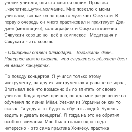
ученик учителя, они становятся одним. Практика
...чаепитие..шутки..молчание.. Мне повезло с моим
учителем, так как он не просто музыкант Сякухати. В
первую очередь он много практиковал и практикует Дза-
дзен (медитацию), каллиграфию, и Сякухати конечно.
Сякухати хорошо но.. всё в комплексе. Медитация и
Сякухати - это хорошо.
- Обширный ответ благодарю. Выдыхать дзен...
Наверное можно сказать что слушатель вдыхает дзен
на ваших концертах.
По поводу концертов. Я учился только этому
инструменту, на других инструментах я раньше не играл,
Впитывал всё что возможно было впитать от своего
учителя. Когда время пришло, он дал мне разрешение на
обучения по линии Мёан. Уезжая из Украины он как то
сказал: "я уеду а ты будешь обучать людей. Будешь
ездить и давать концерты". Я тогда на это не обратил
особого внимания. Мне было только одно тогда
интересно - это сама практика Хонкёку, практика