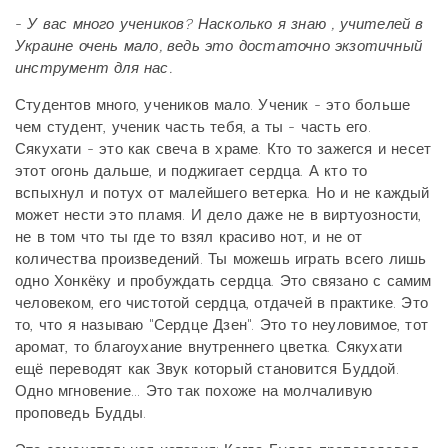
-
У вас много учеников? Насколько я знаю , учителей в
Украине очень мало, ведь это достаточно экзотичный
инструмент для нас.
Студентов много, учеников мало. Ученик - это больше
чем студент, ученик часть тебя, а ты - часть его.
Сякухати - это как свеча в храме. Кто то зажегся и несет
этот огонь дальше, и поджигает сердца. А кто то
вспыхнул и потух от малейшего ветерка. Но и не каждый
может нести это пламя. И дело даже не в виртуозности,
не в том что ты где то взял красиво нот, и не от
количества произведений. Ты можешь играть всего лишь
одно Хонкёку и пробуждать сердца. Это связано с самим
человеком, его чистотой сердца, отдачей в практике. Это
то, что я называю "Сердце Дзен". Это то неуловимое, тот
аромат, то благоухание внутреннего цветка. Сякухати
ещё переводят как Звук который становится Буддой.
Одно мгновение... Это так похоже на молчаливую
проповедь Будды.