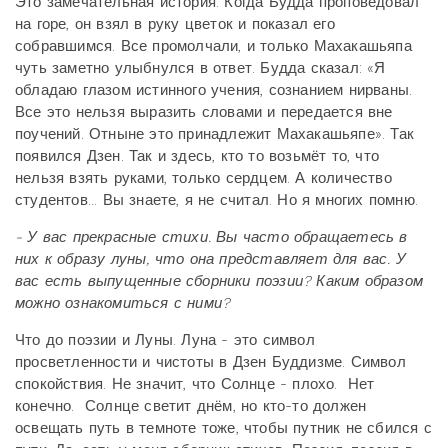
Это замечательная история: Когда Будда проповедовал
на горе, он взял в руку цветок и показал его
собравшимся. Все промолчали, и только Махакашьяпа
чуть заметно улыбнулся в ответ. Будда сказал: «Я
обладаю глазом истинного учения, сознанием нирваны.
Все это нельзя выразить словами и передается вне
поучений. Отныне это принадлежит Махакашьяпе». Так
появился Дзен. Так и здесь, кто то возьмёт то, что
нельзя взять руками, только сердцем. А количество
студентов... Вы знаете, я не считал. Но я многих помню.
- У вас прекрасные стихи. Вы часто обращаетесь в
них к образу луны, что она представляет для вас.
У
вас есть выпущенные сборники поэзии? Каким образом
можно ознакомиться с ними?
Что до поэзии и Луны. Луна - это символ
просветленности и чистоты в Дзен Буддизме. Символ
спокойствия. Не значит, что Солнце - плохо. Нет
конечно. Солнце светит днём, но кто-то должен
освещать путь в темноте тоже, чтобы путник не сбился с