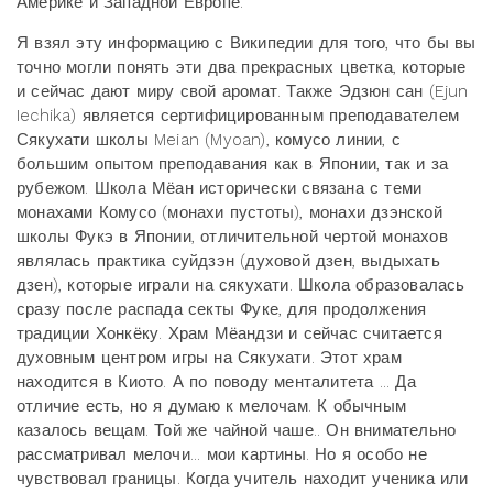
Америке и Западной Европе.
Я взял эту информацию с Википедии для того, что бы вы
точно могли понять эти два прекрасных цветка, которые
и сейчас дают миру свой аромат. Также Эдзюн сан (Ejun
Iechika) является сертифицированным преподавателем
Сякухати школы Meian (Myoan), комусо линии, с
большим опытом преподавания как в Японии, так и за
рубежом. Школа Мёан исторически связана с теми
монахами Комусо (монахи пустоты), монахи дзэнской
школы Фукэ в Японии, отличительной чертой монахов
являлась практика суйдзэн (духовой дзен, выдыхать
дзен), которые играли на сякухати. Школа образовалась
сразу после распада секты Фуке, для продолжения
традиции Хонкёку. Храм Мёандзи и сейчас считается
духовным центром игры на Сякухати. Этот храм
находится в Киото. А по поводу менталитета ... Да
отличие есть, но я думаю к мелочам. К обычным
казалось вещам. Той же чайной чаше.. Он внимательно
рассматривал мелочи... мои картины. Но я особо не
чувствовал границы. Когда учитель находит ученика или