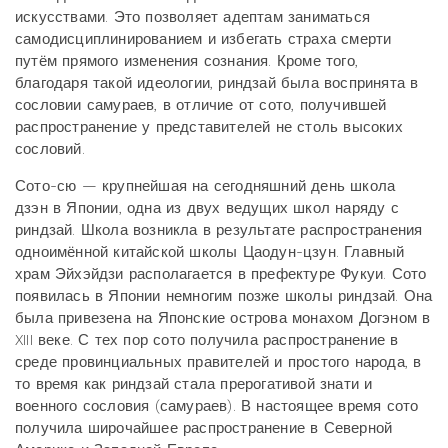
искусствами. Это позволяет адептам заниматься
самодисциплинированием и избегать страха смерти
путём прямого изменения сознания. Кроме того,
благодаря такой идеологии, риндзай была воспринята в
сословии самураев, в отличие от сото, получившей
распространение у представителей не столь высоких
сословий.
Сото-сю — крупнейшая на сегодняшний день школа
дзэн в Японии, одна из двух ведущих школ наряду с
риндзай. Школа возникла в результате распространения
одноимённой китайской школы Цаодун-цзун. Главный
храм Эйхэйдзи располагается в префектуре Фукуи. Сото
появилась в Японии немногим позже школы риндзай. Она
была привезена на Японские острова монахом Догэном в
XIII веке. С тех пор сото получила распространение в
среде провинциальных правителей и простого народа, в
то время как риндзай стала прерогативой знати и
военного сословия (самураев). В настоящее время сото
получила широчайшее распространение в Северной