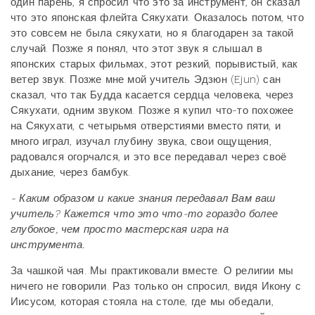
один парень, я спросил что это за инструмент, он сказал
что это японская флейта Сякухати. Оказалось потом, что
это совсем не была сякухати, но я благодарен за такой
случай. Позже я понял, что этот звук я слышал в
японских старых фильмах, этот резкий, порывистый, как
ветер звук. Позже мне мой учитель Эдзюн (Ejun) сан
сказал, что так Будда касается сердца человека, через
Сякухати, одним звуком. Позже я купил что-то похожее
на Сякухати, с четырьмя отверстиями вместо пяти, и
много играл, изучал глубину звука, свои ощущения,
радовался огорчался, и это все передавал через своё
дыхание, через бамбук.
- Каким образом и какие знания передавал Вам ваш
учитель? Кажется что это что-то гораздо более
глубокое, чем просто мастерская игра на
инструмента.
За чашкой чая. Мы практиковали вместе. О религии мы
ничего не говорили. Раз только он спросил, видя Икону с
Иисусом, которая стояла на столе, где мы обедали,