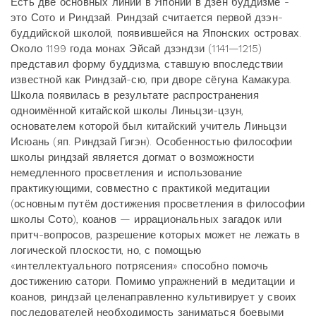
Есть две основных линии в Японии в дзен буддизме -
это Сото и Риндзай. Риндзай считается первой дзэн-
буддийской школой, появившейся на Японских островах.
Около 1199 года монах Эйсай дзэндзи (1141—1215)
представил форму буддизма, ставшую впоследствии
известной как Риндзай-сю, при дворе сёгуна Камакура.
Школа появилась в результате распространения
одноимённой китайской школы Линьцзи-цзун,
основателем которой был китайский учитель Линьцзи
Исюань (яп. Риндзай Гигэн). Особенностью философии
школы риндзай является догмат о возможности
немедленного просветления и использование
практикующими, совместно с практикой медитации
(основным путём достижения просветления в философии
школы Сото), коанов — иррациональных загадок или
притч-вопросов, разрешение которых может не лежать в
логической плоскости, но, с помощью
«интеллектуального потрясения» способно помочь
достижению сатори. Помимо упражнений в медитации и
коанов, риндзай целенаправленно культивирует у своих
последователей необходимость заниматься боевыми