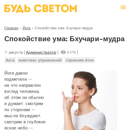
Главная
»
Йога
»
Спокойствие ума: Бхучари-мудра
Спокойствие ума: Бхучари-мудра
11 августа
Администратор
4179
йога
комплекс упражнений
строение йоги
Йоги давно
подметили —
на что направлен
взгляд человека,
об этом он обычно
и думает: смотрим
по сторонам —
мысли блуждают,
смотрим в глубокое
ясное небо —