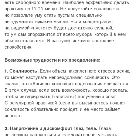
есть свободного времени. Наиболее эффективно делать
практику по 10-20 минут. Не допускайте сонливости,
но позвольте уму стать пустым, специально
не «думайте» никакие мысли. Если концентрация
на видимой «пустоте» будет достаточно сильной,
то ум сам опорожнится от всего мусора, который в нем
обычно «плавает». И наступит искомое состояние
спокойствия.
Возможные трудности и их преодоление:
1. Сонливость.
Если объем накопленного стресса велик,
то может наступать непреодолимая сонливость. Это
значит, что «Авгиевы конюшни» подсознания очищаются.
В этом случае, если есть возможность, хорошо поспать,
чтобы интегрировать («впитать») полученный опыт.
С регулярной практикой (если вы высыпаетесь ночью)
сонливость обязательно пройдет, и ее место займет
ясность.
2. Напряжение и дискомфорт глаз, тела.
Глаза
не должны напрягаться и, следовательно, уставать.