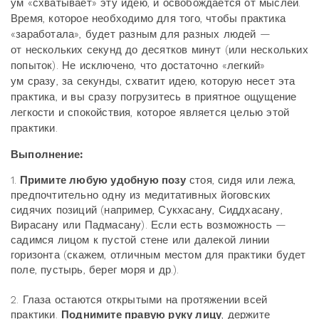
ум «схватывает» эту идею, и освобождается от мыслей.
Время, которое необходимо для того, чтобы практика
«заработала», будет разным для разных людей —
от нескольких секунд до десятков минут (или нескольких
попыток). Не исключено, что достаточно «легкий»
ум сразу, за секунды, схватит идею, которую несет эта
практика, и вы сразу погрузитесь в приятное ощущение
легкости и спокойствия, которое является целью этой
практики.
Выполнение:
1.
Примите любую удобную позу
стоя, сидя или лежа,
предпочтительно одну из медитативных йоговских
сидячих позиций (например, Сукхасану, Сиддхасану,
Вирасану или Падмасану). Если есть возможность —
садимся лицом к пустой стене или далекой линии
горизонта (скажем, отличным местом для практики будет
поле, пустырь, берег моря и др.).
2. Глаза остаются открытыми на протяжении всей
практики.
Поднимите правую руку лицу
, держите