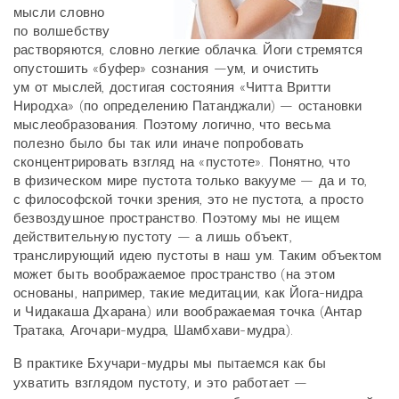
мысли словно
по волшебству
растворяются, словно легкие облачка. Йоги стремятся
опустошить «буфер» сознания —ум, и очистить
ум от мыслей, достигая состояния «Читта Вритти
Ниродха» (по определению Патанджали) — остановки
мыслеобразования. Поэтому логично, что весьма
полезно было бы так или иначе попробовать
сконцентрировать взгляд на «пустоте». Понятно, что
в физическом мире пустота только вакууме — да и то,
с философской точки зрения, это не пустота, а просто
безвоздушное пространство. Поэтому мы не ищем
действительную пустоту — а лишь объект,
транслирующий идею пустоты в наш ум. Таким объектом
может быть воображаемое пространство (на этом
основаны, например, такие медитации, как Йога-нидра
и Чидакаша Дхарана) или воображаемая точка (Антар
Тратака, Агочари-мудра, Шамбхави-мудра).
В практике Бхучари-мудры мы пытаемся как бы
ухватить взглядом пустоту, и это работает —