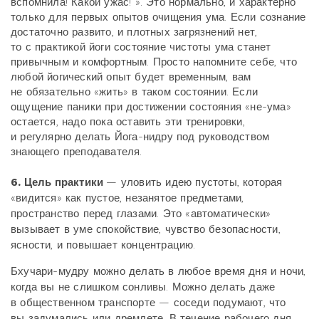
вспомнила! Какой ужас! ». Это нормально, и характерно
только для первых опытов очищения ума. Если сознание
достаточно развито, и плотных загрязнений нет,
то с практикой йоги состояние чистоты ума станет
привычным и комфортным. Просто напомните себе, что
любой йогический опыт будет временным, вам
не обязательно «жить» в таком состоянии. Если
ощущение паники при достижении состояния «не-ума»
остается, надо пока оставить эти тренировки,
и регулярно делать Йога-нидру под руководством
знающего преподавателя.
6. Цель практики
— уловить идею пустоты, которая
«видится» как пустое, незанятое предметами,
пространство перед глазами. Это «автоматически»
вызывает в уме спокойствие, чувство безопасности,
ясности, и повышает концентрацию.
Бхучари-мудру можно делать в любое время дня и ночи,
когда вы не слишком сонливы. Можно делать даже
в общественном транспорте — соседи подумают, что
вы задумались или дремлете. В течение рабочего дня