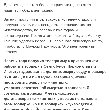
Я, конечно, не стал больше приставать, не хотел
лишиться обеда или ужина.
Затем я поступил в сельскохозяйственную школу и,
получив научную степень, стал специалистом по
животноводству, по полевым культурам и
почвоведению. После этого поехал на 2 года в Африку.
Там мне удалось исполнить свою мальчишескую мечту,
я работал с Мауром Паркинсом. Это великолепный
человек.
Через 2 года получил телеграмму с приглашением
работать в зоопарк в Сент-Луисе. Национальный
Институт здоровья выделил зоопарку ссуду в размере
$78 млн., и им был нужен ветеринар, чтобы
производить вскрытие животных,
умерших
естественной смертью в зоопарке. Я
согласился, приехал. Мне приходилось
делать вскрытие животных, умерших не только в
этом зоопарке, но и в зоопарках Брукволдском,
Чикагском, Нью-Йорском национальном, Лос-