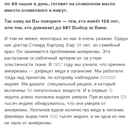
по 40 чашек в день, готовят на сливочном масле
вместо оливкового и живут.
Так кому же Вы поверите — тем, кто живёт 120 лет,
или тем, кто доживает до 58? Выбор за Вами.
И тем не менее, некоторых из них я очень уважаю. Среди
них доктор Стюард Картред. Ему 38 лет, он семейный
врач. Он занимается проблемами аневризмы. Это
распухание ослабленной артерии из-за утери
эластичности ткани. В 1957 году мы узнали, что причина
аневризмы — дефицит меди в организме. Мы работали
тогда над проектом, по которому наблюдали 200000
индеек. Им давали специальный рацион, в который
включены 90 питательных веществ. И в первые 13
недель ровно половина индеек умерли. При вскрытии 125
тысяч индеек обнаружилось, что они умерли от
аневризмы. Увеличив вдвое количество меди в питании,
фермеры вырастили 500 тысяч индеек, и ни одна из них
не пала от аневризмы.