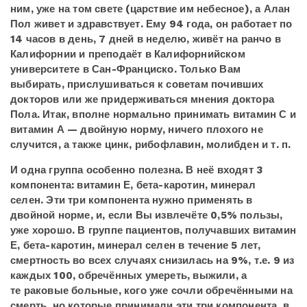
ним, уже на том свете (царствие им небесное), а Алан
Пол живет и здравствует. Ему 94 года, он работает по
14 часов в день, 7 дней в неделю, живёт на ранчо в
Калифорнии и преподаёт в Калифорнийском
университете в Сан-Франциско. Только Вам
выбирать, прислушиваться к советам почивших
докторов или же придерживаться мнения доктора
Пола. Итак, вполне нормально принимать витамин С и
витамин А — двойную норму, ничего плохого не
случится, а также цинк, рибофлавин, молибден и т. п.
И одна группа особенно полезна. В неё входят 3
компонента: витамин Е, бета-каротин, минерал
селен. Эти три компонента нужно применять в
двойной норме, и, если Вы извлечёте 0,5% пользы,
уже хорошо. В группе пациентов, получавших витамин
Е, бета-каротин, минерал селен в течение 5 лет,
смертность во всех случаях снизилась на 9%, т.е. 9 из
каждых 100, обречённых умереть, выжили, а
те раковые больные, кого уже сочли обречёнными на
смерть, но которые принимали эти три компонента, в