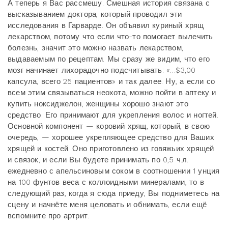
А теперь я Вас рассмешу. Смешная история связана с
высказыванием доктора, который проводил эти
исследования в Гарварде. Он объявил куриный хрящ
лекарством, потому что если что-то помогает вылечить
болезнь, значит это можно назвать лекарством,
выдаваемым по рецептам. Мы сразу же видим, что его
мозг начинает лихорадочно подсчитывать: «…$3,00
капсула, всего 25 пациентов» и так далее. Ну, а если со
всем этим связываться неохота, можно пойти в аптеку и
купить ноксиджелон, женщины хорошо знают это
средство. Его принимают для укрепления волос и ногтей.
Основной компонент — коровий хрящ, который, в свою
очередь, — хорошее укрепляющее средство для Ваших
хрящей и костей. Оно приготовлено из говяжьих хрящей
и связок, и если Вы будете принимать по 0,5 ч.л.
ежедневно с апельсиновым соком в соотношении 1 унция
на 100 фунтов веса с коллоидными минералами, то в
следующий раз, когда я сюда приеду, Вы подниметесь на
сцену и начнёте меня целовать и обнимать, если ещё
вспомните про артрит.