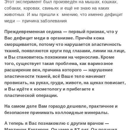
Этот эксперимент был произведён на мышах, кошках,
собаках, коровах, свиньях и ещё не знаю на каких
животных. И мы пришли к мнению, что именно дефицит
меди — причина заболевания.
Преждевременная седина — первый признак, что у
Вас дефицит меди в организме. Причём кожа
сморщивается, потому что нарушается эластичность
тканей, появляются круги под глазами, линии на лице,
и Вы становитесь похожими на чернослив. Кроме
того, существует такая проблема, как варикозное
расширение вен, причина которого — нарушение
эластичности тканей, всё Ваше тело начинает
провисать, на руках, груди, животе, на щеках повисает,
и Вы идёте к косметологу и прибегаете к
пластической операции.
На самом деле Вам гораздо дешевле, практичнее и
безопаснее принимать коллоидные минералы.
А теперь я Вас познакомлю с другим врачом —
Мартином Картером. Он умер в 57 лет. Он получил