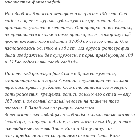
множества фотографий.
На одной изображена женщина в возрасте 136 лет. Она
сидела в кресле, курила кубинскую сигару, пила водку и
принимала участие в вечеринке. Она прекрасно веселилась,
не прикованная к койке в доме престарелых, которому ещё
нужно ежемесячно выделять $2000 со своего счета. Она
наслаждалась жизнью в 136 лет. На другой фотографии
были изображены две супружеские пары, празднующие 100
и 115-ю годовщины своей свадьбы.
На третьей фотографии был изображён мужчина,
собирающий чай в горах Армении, слушающий небольшой
транзисторный приёмник. Согласно записям его метрик —
датырождения, крещения, записи данных его детей — ему
167 лет и он самый старый человек на планете того
времени. В Западном полушарии славятся
долгожителями индейцы волкобанды и знаменитые жители
Эквадора, живущие в Андах, в юго-восточном Перу, а так
же любимые племена Тити-Кака и Мачу-пичу. Так
вот, представители старейшего племени Тити-Кака