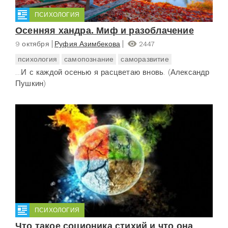
ПСИХОЛОГИЯ
Осенняя хандра. Миф и разоблачение
9 октября
Руфия Азимбекова
2447
психология
самопознание
саморазвитие
…И с каждой осенью я расцветаю вновь. (Александр
Пушкин)
ПСИХОЛОГИЯ
Что такое соционика стихий и что она