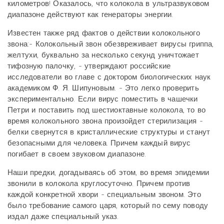
километров! Оказалось, что колокола в ультразвуковом
диапазоне действуют как генераторы энергии.
Известен также ряд фактов о действии колокольного
звона:- Колокольный звон обезвреживает вирусы гриппа,
желтухи, буквально за несколько секунд уничтожает
тифозную палочку, - утверждают российские
исследователи во главе с доктором биологических наук
академиком Ф. Я. Шипуновым. - Это легко проверить
экспериментально. Если вирус поместить в чашечки
Петри и поставить под шестиоктавные колокола, то во
время колокольного звона произойдет стерилизация -
белки свернутся в кристаллические структуры и станут
безопасными для человека. Причем каждый вирус
погибает в своем звуковом диапазоне.
Наши предки, догадываясь об этом, во время эпидемии
звонили в колокола круглосуточно. Причем против
каждой конкретной хвори - специальным звоном. Это
было требование самого царя, который по сему поводу
издал даже специальный указ.