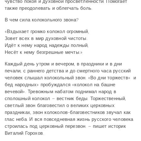
чувство покоя и духовной просветленности. Помогает
также преодолевать и облегчать боль.
В чем сила колокольного звона?
«Вздыхает громко колокол огромный,
Зовет всех в мир духовной чистоты.
Идёт к нему народ надежды полный,
Несёт к нему безгрешные мечты.»
Каждый день утром и вечером, в праздники и в дни
печали, с раннего детства и до смертного часа русский
человек слышал колокольный звон. «Во дни торжеств»
и
бед народных» пробуждался «колокол на башне
вечевой». Тревожным набатом поднимал народ в
сполошный колокол – вестник беды. Торжественный,
светлый звон благовестил о великих церковных
праздниках, звон колоколов-благовестников звучал как
глас неба. И вся повседневная жизнь русского человека
строилась под церковный перезвон. – пишет историк
Виталий Горохов.