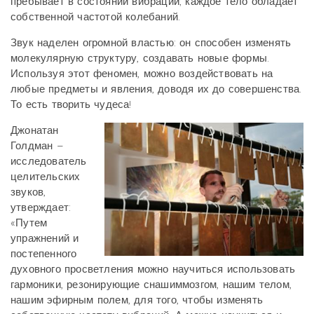
пребывает в состоянии вибрации; каждое тело обладает
собственной частотой колебаний.
Звук наделен огромной властью: он способен изменять
мо­лекулярную структуру, создавать новые формы.
Исполь­зуя этот феномен, можно воздействовать на
любые пред­меты и явления, доводя их до совершенства.
То есть творить чудеса!
Джонатан
Голдман –
исследователь
целительских
звуков,
утверждает:
«Путем
упражнений и
постепенного
духовного просветления можно научиться использовать
гармоники, резонирующие снашиммозгом, нашим телом,
нашим эфирным полем, для того, чтобы изменять