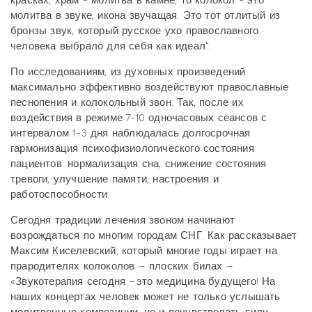
молитва в звуке, икона звучащая. Это тот отлитый из
бронзы звук, который русское ухо православного
человека выбрало для себя как идеал".
По исследованиям, из духовных произведений
максимально эффективно воздействуют православные
песнопения и колокольный звон. Так, после их
воздействия в режиме 7-10 одночасовых сеансов с
интервалом 1-3 дня наблюдалась долгосрочная
гармонизация психофизиологического состояния
пациентов: нормализация сна, снижение состояния
тревоги, улучшение памяти, настроения и
работоспособности.
Сегодня традиции лечения звоном начинают
возрождаться по многим городам СНГ. Как рассказывает
Максим Киселевский, который многие годы играет на
прародителях колоколов – плоских билах –
«Звукотерапия сегодня –это медицина будущего! На
наших концертах человек может не только услышать
молитвенные композиции, но и почувствовать силу