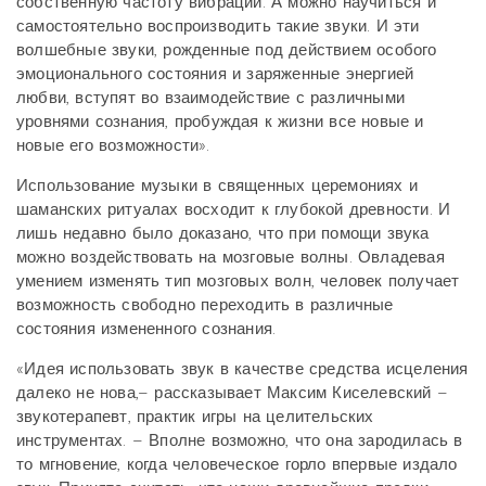
собственную частоту вибраций. А можно научиться и
самостоятельно воспроизводить такие звуки. И эти
волшебные звуки, рож­денные под действием особого
эмоционального состояния и заряженные энергией
любви, вступят во взаимодействие с различными
уровнями сознания, пробуждая к жизни все новые и
новые его возможности».
Использование музыки в священных церемониях и
шаман­ских ритуалах восходит к глубокой древности. И
лишь недавно было доказано, что при помощи звука
можно воздейство­вать на мозговые волны. Овладевая
умением изменять тип мозговых волн, человек получает
возможность свободно переходить в различные
состояния измененного сознания.
«Идея использовать звук в качестве средства исцеления
далеко не нова,– рассказывает Максим Киселевский –
звукотерапевт, практик игры на целительских
инструментах. – Вполне возможно, что она зародилась в
то мгновение, когда человеческое горло впервые издало