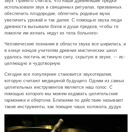
звук. Принято считать, что наши древнейшие предки
использо­вали звук в священных ритуалах, призванных
обеспечить плодородие, облегчить родовые муки,
увеличить урожай и так далее. С помощью звука люди
древности вызывали богов и души предков, чтобы те
помогли им изгнать недуг из тела больного».
Человеческие познания в области звука все ширились, и
в конце концов учителям древних мистических школ
удалось постичь истинную силу, скрытую в звуке, — ис­
целяющую и чудотворную.
Сегодня все популярнее становится звукотерапия,
которую считают медициной будущего. Одним из самых
целительных инструментов является наш голос. С
помощью которого мы можем издавать целительские
гармоники и обертона. Близкими по действию называют
такие инструменты, как поющие чаши, колокола, дудук.