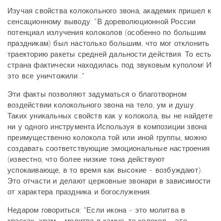
Изучая свойства колокольного звона, академик пришел к
сенсационному выводу: "В дореволюционной России
потенциал излучения колоколов (особенно по большим
праздникам) был настолько большим, что мог отклонить
траекторию ракеты средней дальности действия. То есть
страна фактически находилась под звуковым куполом! И
это все уничтожили..."
Эти факты позволяют задуматься о благотворном
воздействии колокольного звона на тело, ум и душу.
Таких уникальных свойств как у колокола, вы не найдете
ни у одного инструмента.Используя в композиции звона
преимущественно колокола той или иной группы, можно
создавать соответствующие эмоциональные настроения
(известно, что более низкие тона действуют
успокаивающе, в то время как высокие - возбуждают).
Это отчасти и делают церковные звонари в зависимости
от характера праздника и богослужения.
Недаром говориться: "Если икона - это молитва в
красках, храм - молитва в камне, то колокол - это