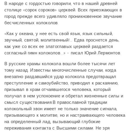
В народе с гордостью говорили, что в нашей древней
столице «сорок сороков» церквей. Всех приезжающих в
город прежде всего удивляло проникновенное звучание
бесчисленных колоколов.
«Как у океана, у нее есть свой язык, язык сильный,
звучный, святой, молитвенный!... Едва проснется день,
как уже со всех ее златоглавых церквей раздается
согласный гимн колоколов…» - писал Юрий Лермонтов.
В русские храмы колокола вошли более тысячи лет
тому назад. Известны многочисленные случаи, когда
внезапно раздавшийся удар колокола предотвращал
преступление и самоубийство, приводил к раскаянию,
призывал в храм отчаявшегося человека, который
получал в нем успокоение и обретал жизненные силы и
смысл существования.В православной традиции
колокольный звон имеет не только значение сигнала,
призывающего к молитве, но и настраивающего человека
на определенный лад, вызывающий глубокие
переживания контакта с Высшими силами. Не зря