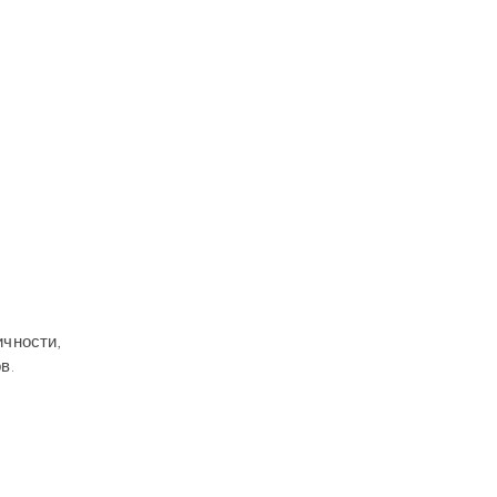
ичности,
в.