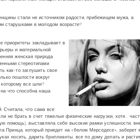
енщины стали не источником радости, прибежищем мужа, а
ми старушками в молодом возрасте?
те приоритеты закладывает в
арьеры и материальной
ренняя женская природа
менными стереотипами.
ть как-то заглушить свое
олько пошлости вокруг
к которому все шли?
 на что способна наша
. Считала, что сама все
и не брать в счет тяжелые физические нагрузки, хотя... част
кую помощь), выставляла себе высокие рамки успешности, вн
ала Принца, который приедет на «белом Мерседесе», заберет 
уках носить, дарить бриллианты, все по дому делать и расти