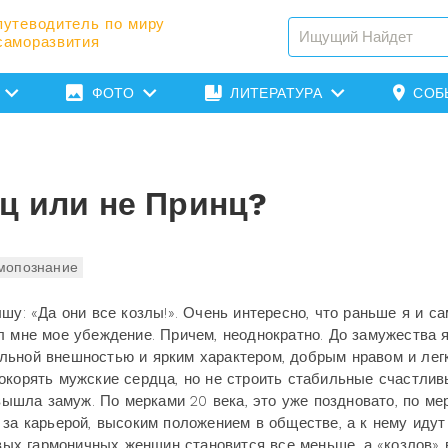
путеводитель по миру
саморазвития
ФОТО
ЛИТЕРАТУРА
СОБ
ц или не Принц?
мопознание
шу: «Да они все козлы!». Очень интересно, что раньше я и са
л мне мое убеждение. Причем, неоднократно. До замужества 
льной внешностью и ярким характером, добрым нравом и лег
окорять мужские сердца, но не строить стабильные счастли
 вышла замуж. По мерками 20 века, это уже поздновато, по ме
 за карьерой, высоким положением в обществе, а к нему идут
ивых гармоничных женщин становится все меньше, а «козлов» 