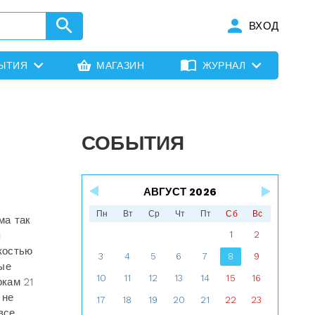
ВХОД
ЫТИЯ
МАГАЗИН
ЖУРНАЛ
СОБЫТИЯ
АВГУСТ 2026
Пн
Вт
Ср
Чт
Пт
Сб
Вс
ма так
я
1
2
костью
3
4
5
6
7
8
9
вые
10
11
12
13
14
15
16
ркам 21
 не
17
18
19
20
21
22
23
все