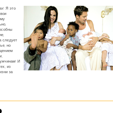
х! Я это
свои
ому
ьно,
пособны
ие,
а следует
ье, но
ощением
м,
мужчинам! И
ех, из
изни за