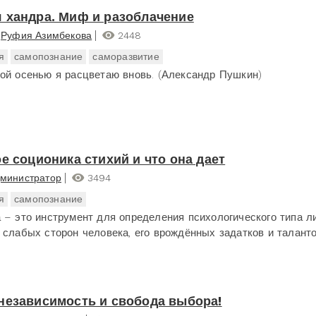
 хандра. Миф и разоблачение
Руфия Азимбекова
2448
я
самопознание
саморазвитие
ой осенью я расцветаю вновь. (Александр Пушкин)
ое соционика стихий и что она дает
министратор
3494
я
самопознание
 – это инструмент для определения психологического типа л
 слабых сторон человека, его врождённых задатков и таланто
независимость и свобода выбора!