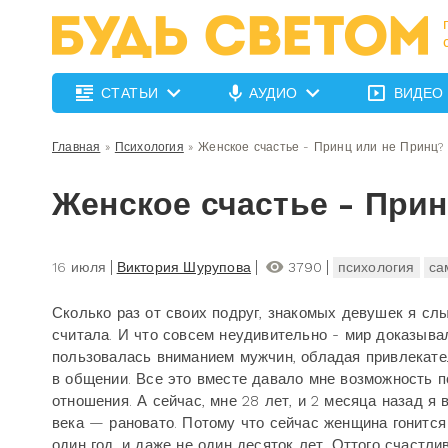
СТАТЬИ
АУДИО
ВИДЕО
Главная
»
Психология
»
Женское счастье - Принц или не Принц?
Женское счастье - Прин
16 июля
Виктория Шурупова
3790
психология
са
Сколько раз от своих подруг, знакомых девушек я слы
считала. И что совсем неудивительно - мир доказыва
пользовалась вниманием мужчин, обладая привлекате
в общении. Все это вместе давало мне возможность п
отношения. А сейчас, мне 28 лет, и 2 месяца назад я
века — рановато. Потому что сейчас женщина гонится
один год, и даже не один десяток лет. Оттого счастл