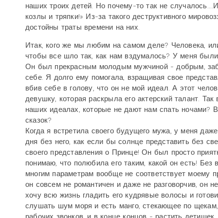
наших троих детей. Но почему-то так не случалось...
козлы и тряпки!» Из-за такого деструктивного мировоз
достойны траты времени на них.
Итак, кого же мы любим на самом деле? Человека, ил
чтобы все шло так, как нам вздумалось? У меня были 
Он был прекрасным молодым мужчиной - добрым, заб
себе. Я долго ему помогала, взращивая свое представл
вбив себе в голову, что он не мой идеал. А этот чело
девушку, которая раскрыла его актерский талант. Так
наших идеалах, которые не дают нам спать ночами? В
сказок?
Когда я встретила своего будущего мужа, у меня даже
дня без него, как если бы солнце представить без свет
своего представления о Принце! Он был просто прият
понимаю, что полюбила его таким, какой он есть! Без 
многим параметрам вообще не соответствует моему пр
он совсем не романтичен и даже не разговорчив, он н
хочу всю жизнь гладить его кудрявые волосы и готови
слушать шум моря и есть манго, стекающее по щекам,
рабочих звонков, и в конце концов - растить детишек.