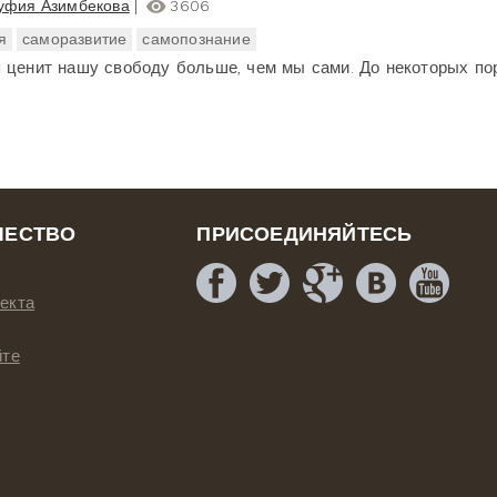
уфия Азимбекова
3606
я
саморазвитие
самопознание
 ценит нашу свободу больше, чем мы сами. До некоторых пор.
ЧЕСТВО
ПРИСОЕДИНЯЙТЕСЬ
екта
йте