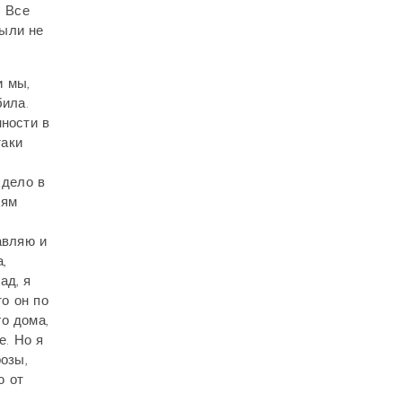
! Все
были не
и мы,
била.
ности в
таки
 дело в
оям
авляю и
,
ад, я
то он по
о дома,
е. Но я
розы,
ю от