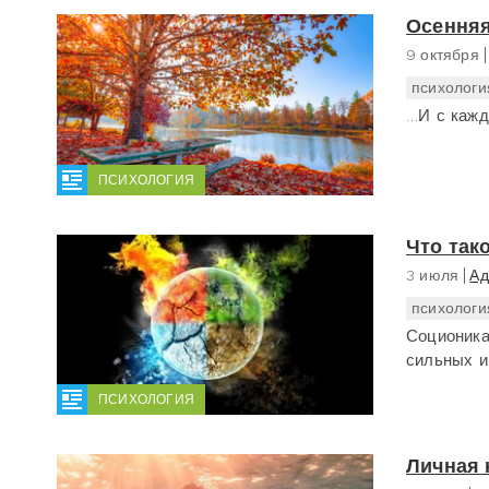
Осенняя
9 октября
психологи
…И с кажд
ПСИХОЛОГИЯ
Что так
3 июля
Ад
психологи
Соционика
сильных и
ПСИХОЛОГИЯ
Личная 