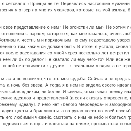
.И я сетовала: «Принцы не те! Перевелись настоящие мужчины
зрения я отвергла многих ухажеров, которые, на мой взгляд, 
и свое представление о нем? Не эгоистки ли мы? Не хотим л
отношения с парнем, которого я, как мне казалось, очень лю
отливым, честным и порядочным, но ему недоставало уверен
ение о том, каким он должен быть. В итоге, я устала, снова 
век после расставания со мной через несколько лет встретил
 в нем ли было дело? Не хватало ли ему чего-то? Или все же
 нашей нетерпимости к другим - к реальным людям, а не гер
 мысли не возникло, что это моя судьба. Сейчас я не предст
а, а ночь без звезд...А тогда я в нем не видела своего идеала
ным собеседником, не более. И сейчас, отматывая пленку наз
всяких идеалов и представлений (а если сказать откровенно, 
ежнему идеалу). У него нет «белого Мерседеса» и загородног
е дарит цветы и бриллианты, а на руках носит по моей просьб
ть его любимый чизкейк, смотреть с ним на небо и бояться г
 подниматься в горы и валяться на пляже, просыпаться ночь