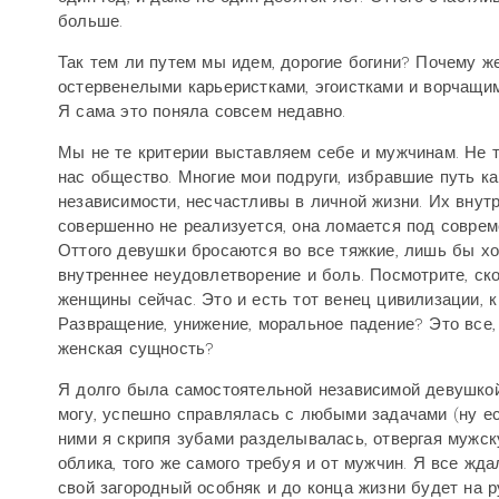
больше.
Так тем ли путем мы идем, дорогие богини? Почему ж
остервенелыми карьеристками, эгоистками и ворчащи
Я сама это поняла совсем недавно.
Мы не те критерии выставляем себе и мужчинам. Не 
нас общество. Многие мои подруги, избравшие путь к
независимости, несчастливы в личной жизни. Их внут
совершенно не реализуется, она ломается под совре
Оттого девушки бросаются во все тяжкие, лишь бы хо
внутреннее неудовлетворение и боль. Посмотрите, ск
женщины сейчас. Это и есть тот венец цивилизации, 
Развращение, унижение, моральное падение? Это все,
женская сущность?
Я долго была самостоятельной независимой девушкой
могу, успешно справлялась с любыми задачами (ну есл
ними я скрипя зубами разделывалась, отвергая мужс
облика, того же самого требуя и от мужчин. Я все жд
свой загородный особняк и до конца жизни будет на р