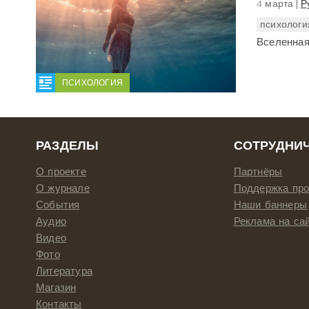
4 марта
Р
психологи
Вселенная
ПСИХОЛОГИЯ
РАЗДЕЛЫ
СОТРУДНИ
О проекте
Партнёры
О журнале
Поддержка про
События
Наши баннеры
Аудио
Реклама на са
Видео
Фото
Литература
Магазин
Контакты