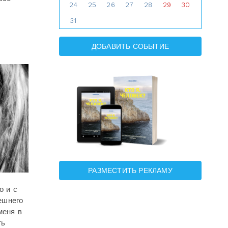
24
25
26
27
28
29
30
31
ДОБАВИТЬ СОБЫТИЕ
РАЗМЕСТИТЬ РЕКЛАМУ
о и с
ешнего
меня в
ть