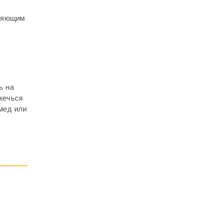
аняющим
ь на
жечься.
мед или