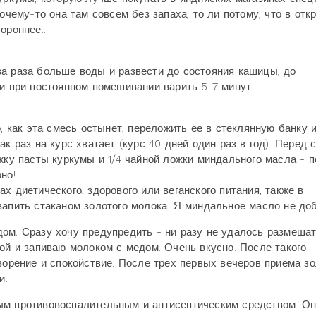
очему-то она там совсем без запаха, то ли потому, что в от
ороннее...
а раза больше воды и развести до состояния кашицы, до
 и при постоянном помешивании варить 5-7 минут.
, как эта смесь остынет, переложить ее в стеклянную банку 
к раз на курс хватает (курс 40 дней один раз в год). Перед 
жку пасты куркумы и 1/4 чайной ложки миндального масла - п
но!
х диетического, здорового или веганского питания, также в
запить стаканом золотого молока. Я миндальное масло не до
ом. Сразу хочу предупредить - ни разу не удалось размешат
ой и запиваю молоком с медом. Очень вкусно. После такого
ворение и спокойствие. После трех первых вечеров приема зо
и.
ым противовоспалительным и антисептическим средством. О