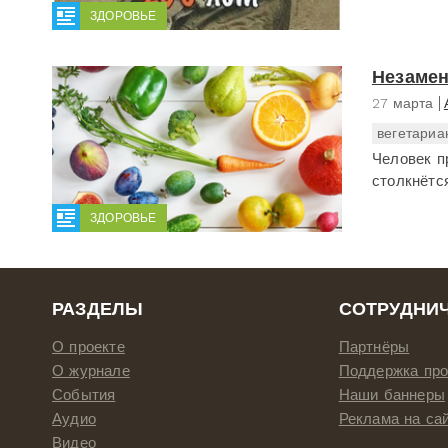
ЗДОРОВЬЕ
Незаме
27 марта
вегетариа
Человек п
столкнётс
ЗДОРОВЬЕ
РАЗДЕЛЫ
СОТРУДНИ
О проекте
Партнёры
О журнале
Поддержка про
События
Наши баннеры
Аудио
Реклама на са
Видео