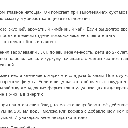
 главное натощак. Он помогает при заболеваниях суставов
ую смазку и убирает кальциевые отложения.
озе вкусный, ароматный «имбирный чай». Если вы долгое вр
 боль в шейном отделе позвоночника, не спешите пить
шо снимает боль и надолго.
ния заболеваний ЖКТ, почек, беременность, дети до 2-х лет
нее не использовали куркуму начинайте с маленьких доз, нап
еакций.
жает вес и влечение к жирным и сладким блюдам! Поэтому ч
коррекции фигуры. Если в пищу начать добавлять «похудате
е выработку желудочных ферментов и улучшающих пищеварени
 в жир, а в энергию.
 при приготовлении блюд, то можете попробовать её действие
кумы на 200 мл воды, молока или кефира с добавлением немн
умой). И универсальное лекарство готово!