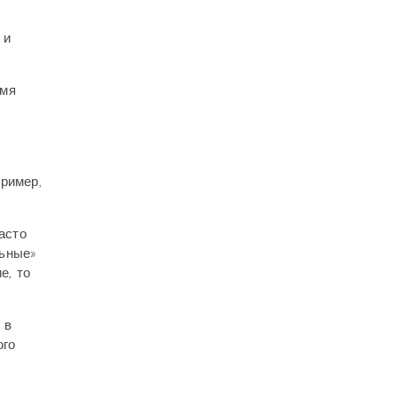
 и
емя
,
ример,
асто
льные»
е, то
 в
ого