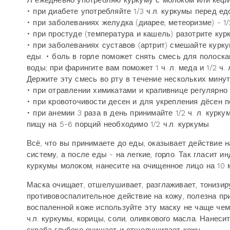
Я ежедневно употребляю куркуму с молоком или кеф
• при диабете употребляйте 1/3 ч.л. куркумы перед е
• при заболеваниях желудка (диарее, метеоризме) - 1/2
• при простуде (температура и кашель) разотрите курку
• при заболеваниях суставов (артрит) смешайте куркуму
еды. • боль в горле поможет снять смесь для полоскан
воды; при фарингите вам поможет 1 ч. л. меда и 1/2 ч.
Держите эту смесь во рту в течение нескольких минут
• при отравлении химикатами и крапивнице регулярно
• при кровоточивости десен и для укрепления дёсен п
• при анемии 3 раза в день принимайте 1/2 ч. л. курк
пищу на 5-6 порций необходимо 1/2 ч.л. куркумы.
Всё, что вы принимаете до еды, оказывает действие 
систему, а после еды - на легкие, горло. Так гласит и
куркумы молоком, нанесите на очищенное лицо на 10 
Маска очищает, отшелушивает, разглаживает, тонизир
противовоспалительное действие на кожу, полезна при
воспаленной коже используйте эту маску не чаще чем р
ч.л. куркумы, корицы, соли, оливкового масла. Нане