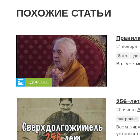
ПОХОЖИЕ СТАТЬИ
Правила
21 ноября
йога
здо
Вот уже мн
ЗДОРОВЬЕ
256-лeт
26 июня
А
здоровье
Bceм живу
установле