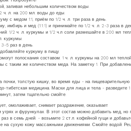
иром. Попробуйте!
дой, запивая небольшим количеством воды.
 ч. л. на 200 мл. воды до еды.
му с медом 1:1, приём по 1/2 ч. л. три раза в день.
, имбирь и мед (1:1:1) и принимайте по 1/2 ч. л. 2-3 раза в де
ий: 1/2 ч. л. куркумы и 1/2 ч.л соли размешайте в 200 мл теп
 л. куркумы.
 3-5 раз в день.
 добавляйте куркуму в пищу.
омогут полоскания составом: 1 ч. л. куркумы на 200 мл тепло
умы с таким же количеством меда. На заметку 1. При добавлен
на почки, толстую кишку, во время еды - на пищеварительную
ндо-тибетская медицина. Маски для лица и тела - разведите 1 
минут, затем тщательно смойте.
ует, омолаживает, снимает раздражение, оказывает
 угрях и фурункулах. В этот состав можно добавить мед, но 
аз в семь дней. - возьмите 2 ст.л. кофейной гущи и добавьт
сите на сухую кожу массажными движениями. Смойте водой. Ре