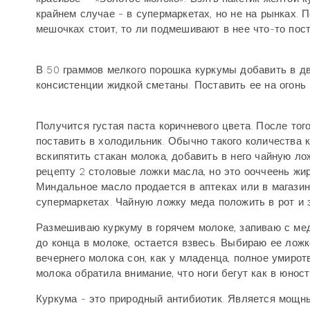
крайнем случае - в супермаркетах, но не на рынках. П
мешочках стоит, то ли подмешивают в нее что-то пост
В 50 граммов мелкого порошка куркумы добавить в дв
консистенции жидкой сметаны. Поставить ее на огонь
Получится густая паста коричневого цвета. После того
поставить в холодильник. Обычно такого количества ка
вскипятить стакан молока, добавить в него чайную ло
рецепту 2 столовые ложки масла, но это ооччеень жир
Миндальное масло продается в аптеках или в магазина
супермаркетах. Чайную ложку меда положить в рот и 
Размешиваю куркуму в горячем молоке, запиваю с мед
до конца в молоке, остается взвесь. Выбираю ее ложк
вечернего молока сон, как у младенца, полное умирот
молока обратила внимание, что ноги бегут как в юност
Куркума - это природный антибиотик. Является мощн