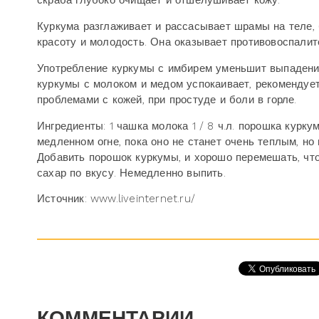
скраба глубоко очищает и отшелушивает кожу.
Куркума разглаживает и рассасывает шрамы на теле,
красоту и молодость. Она оказывает противовоспалит
Употребление куркумы с имбирем уменьшит выпадение
куркумы с молоком и медом успокаивает, рекоменду
проблемами с кожей, при простуде и боли в горле.
Ингредиенты: 1 чашка молока 1 / 8 ч.л. порошка курк
медленном огне, пока оно не станет очень теплым, но
Добавить порошок куркумы, и хорошо перемешать, чт
сахар по вкусу. Немедленно выпить.
Источник: www.liveinternet.ru/
КОММЕНТАРИИ