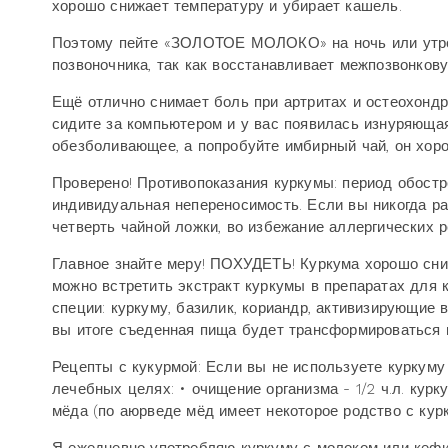
хорошо снижает температуру и убирает кашель.
Поэтому пейте «ЗОЛОТОЕ МОЛОКО» на ночь или утром,
позвоночника, так как восстанавливает межпозвонков
Ещё отлично снимает боль при артритах и остеохондр
сидите за компьютером и у вас появилась изнуряющая
обезболивающее, а попробуйте имбирный чай, он хоро
Проверено! Противопоказания куркумы: период обостре
индивидуальная непереносимость. Если вы никогда ра
четверть чайной ложки, во избежание аллергических р
Главное знайте меру! ПОХУДЕТЬ! Куркума хорошо сни
можно встретить экстракт куркумы в препаратах для 
специи: куркуму, базилик, кориандр, активизирующи
вы итоге съеденная пища будет трансформироваться не
Рецепты с кукурмой: Если вы не используете куркуму
лечебных целях: • очищение организма - 1/2 ч.л. кур
мёда (по аюрведе мёд имеет некоторое родство с курк