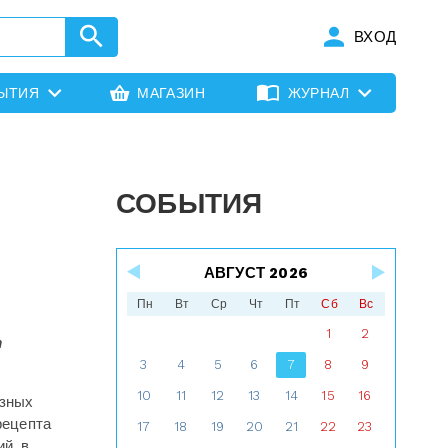
ВХОД
ЫТИЯ
МАГАЗИН
ЖУРНАЛ
СОБЫТИЯ
АВГУСТ 2026
Пн
Вт
Ср
Чт
Пт
Сб
Вс
1
2
т
3
4
5
6
7
8
9
10
11
12
13
14
15
16
езных
рецепта
17
18
19
20
21
22
23
й, в