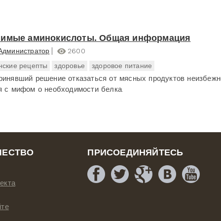
нимые аминокислоты. Общая информация
Администратор
2600
нские рецепты
здоровье
здоровое питание
ринявший решение отказаться от мясных продуктов неизбежн
я с мифом о необходимости белка.
ЧЕСТВО
ПРИСОЕДИНЯЙТЕСЬ
екта
йте