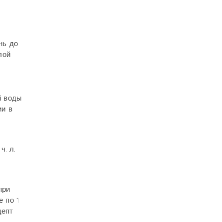
нь до
лой
й воды
ии в
ч. л.
при
е по 1
цепт