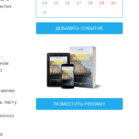
24
25
26
27
28
29
30
крытых
31
ДОБАВИТЬ СОБЫТИЕ
и
сном
о
бавляю.
ь пасту
РАЗМЕСТИТЬ РЕКЛАМУ
лотого
на