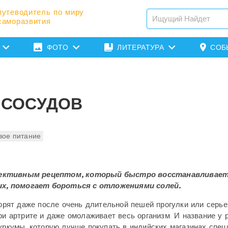
путеводитель по миру
саморазвития
ФОТО
ЛИТЕРАТУРА
СОБ
 СОСУДОВ
вое питание
эффективным рецептом, который быстро восстанавливае
их, помогает бороться с отложениями солей.
 горят даже после очень длительной пешей прогулки или серь
ри артрите и даже омолаживает весь организм. И название у 
уркумы, которую лучше покупать в индийских магазинах специ