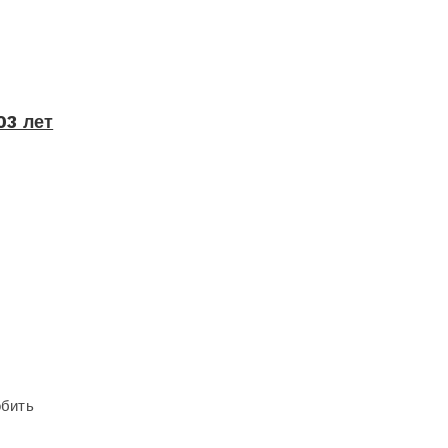
03 лет
обить