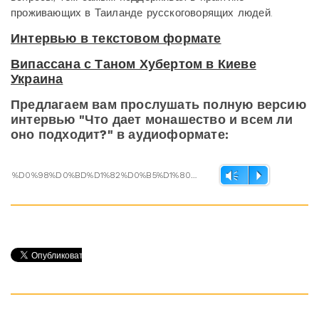
проживающих в Таиланде русскоговорящих людей.
Интервью в текстовом формате
Випассана с Таном Хубертом в Киеве
Украина
Предлагаем вам прослушать полную версию
интервью "Что дает монашество и всем ли
оно подходит?" в аудиоформате:
%D0%98%D0%BD%D1%82%D0%B5%D1%80%D0%B2%D1%8C%D1%8E %D0%A2%D0%B0%D0%BD %D0%A5%D1%83%D0%B1%D0%B5%D1%80%D1%82.mp3
Vm
P