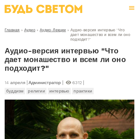
Главная
»
Аудио
»
Аудио-Лекции
»
Аудио-версия интервью "Что
дает монашество и всем ли оно
подходит?"
Аудио-версия интервью "Что
дает монашество и всем ли оно
подходит?"
14 апреля
Администратор
6312
буддизм
религии
интервью
практики