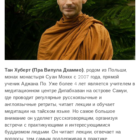
Тан Хуберт (Пра Випула Дхаммо)
, родом из Польши,
монах монастыря Суан Моккх с 2007 года, прямой
ученик Аджана По. Уже более 4 лет является учителем в
медитационном центре Дипабхаван на острове Самуи,
где проводит регулярные русскоязычные и
англоязычные ретриты, читает лекции и обучает
медитации на тайском языке. Но самое большое
внимание он уделяет русскоговорящим, организуя
встречи с практикующими и интересующимися
буддизмом людьми. Он читает лекции, отвечает на
вопросы, тем самым поддерживая в практике