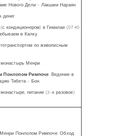
аме Нового Дели - Лакшми Нараян.
 денег.
с кондиционером) в Гималаи (07:40
ребываем в Калку.
тотранспортом по живописным
 монастырь Менри.
ом Понлопом Римпоче
. Ведение в
цию Тибета - Бон.
монастыре, питание (3-х разовое)
 Менри Понлопом Римпоче. Обход