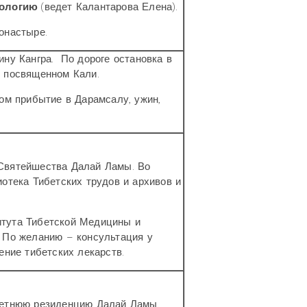
рологию
(ведет Калантарова Елена).
онастыре.
ину Кангра. По дороге остановка в
, посвященном Кали.
ром прибытие в Дарамсалу, ужин,
Святейшества Далай Ламы. Во
иотека Тибетских трудов и архивов и
тута Тибетской Медицины и
 По желанию – консультация у
ение тибетских лекарств.
Летнюю резиденцию Далай Ламы.