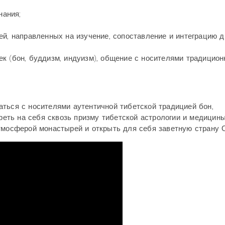
нания;
ей, направленных на изучение, сопоставление и интеграцию 
к (бон, буддизм, индуизм), общение с носителями традицио
ться с носителями аутентичной тибетской традицией бон,
треть на себя сквозь призму тибетской астрологии и медицины
атмосферой монастырей и открыть для себя заветную стран