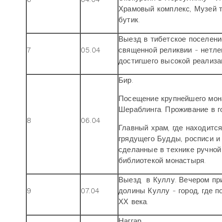
Храмовый комплекс, Музей т
бутик.
Выезд в тибетское поселени
7
05.04
священной реликвии - нетлен
достигшего высокой реализа
Бир.
Посещение крупнейшего мон
Шераблинга. Проживание в г
8
06.04
Главный храм, где находитс
грядущего Будды, росписи и
сделанные в технике ручной
библиотекой монастыря.
Выезд в Куллу. Вечером при
9
07.04
долины Куллу - город, где 
ХХ века.
Наггар.