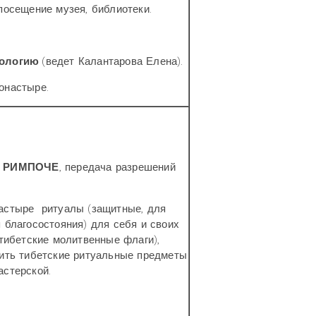
посещение музея, библиотеки.
рологию
(ведет Калантарова Елена).
онастыре.
А РИМПОЧЕ
, передача разрешений
настыре ритуалы (защитные, для
 благосостояния) для себя и своих
(тибетские молитвенные флаги),
пить тибетские ритуальные предметы
астерской.