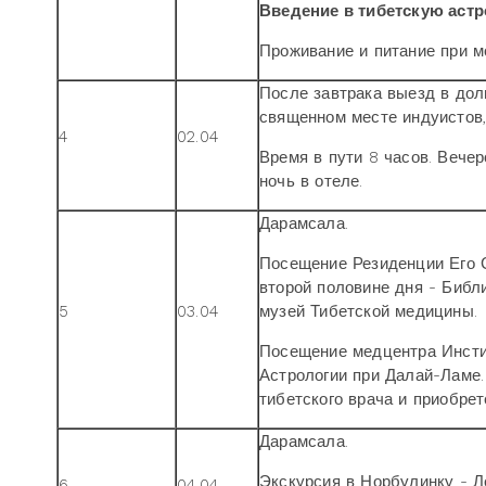
Введение в тибетскую аст
Проживание и питание при м
После завтрака выезд в дол
священном месте индуистов
4
02.04
Время в пути 8 часов. Вече
ночь в отеле.
Дарамсала.
Посещение Резиденции Его 
второй половине дня - Библ
5
03.04
музей Тибетской медицины.
Посещение медцентра Инсти
Астрологии при Далай-Ламе.
тибетского врача и приобрет
Дарамсала.
Экскурсия в Норбулинку - 
6
04.04