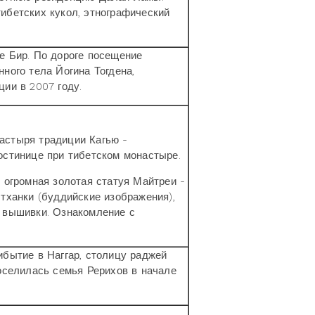
ибетских кукол, этнографический
е Бир. По дороге посещение
ного тела Йогина Тогдена,
ции в 2007 году.
астыря традиции Кагью -
остинице при тибетском монастыре.
я огромная золотая статуя Майтреи -
 тханки (буддийские изображения),
 вышивки. Ознакомление с
бытие в Наггар, столицу раджей
поселилась семья Рерихов в начале