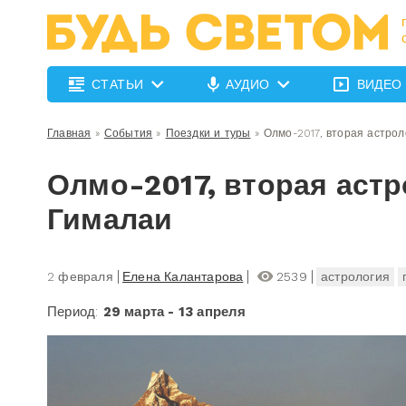
СТАТЬИ
АУДИО
ВИДЕО
Главная
»
События
»
Поездки и туры
»
Олмо-2017, вторая астрол
Олмо-2017, вторая астр
Гималаи
2 февраля
Елена Калантарова
2539
астрология
Период:
29 марта - 13 апреля