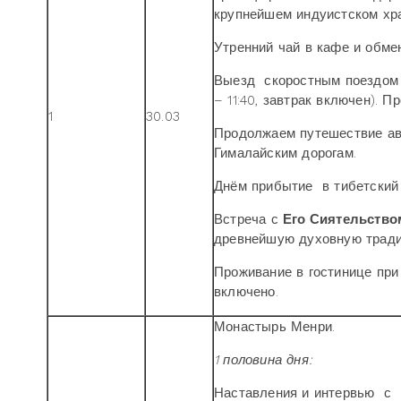
крупнейшем индуистском хр
Утренний чай в кафе и обмен
Выезд скоростным поездом (
– 11:40, завтрак включен). П
1
30.03
Продолжаем путешествие ав
Гималайским дорогам.
Днём прибытие в тибетский
Встреча с
Его Сиятельств
древнейшую духовную тради
Проживание в гостинице при 
включено.
Монастырь Менри.
1 половина дня:
Наставления и интервью с