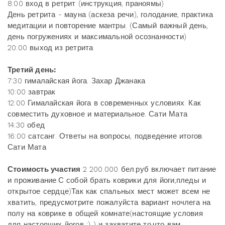
8:00 вход в ретрит (инструкция, праноямы)
День ретрита - мауна (аскеза речи), голодание, практика
медитации и повторение мантры. (Самый важный день,
день погружениях и максимальной осознанности)
20:00 выход из ретрита
Третий день:
7:30 гималайская йога. Захар Джанака
10:00 завтрак
12:00 Гималайская йога в современных условиях. Как
совместить духовное и материальное. Сати Мата
14:30 обед
16:00 сатсанг. Ответы на вопросы, подведение итогов.
Сати Мата
Стоимость участия
2 200.000 бел.руб включает питание
и проживание.С собой брать коврики для йоги,пледы и
открытое сердце)Так как спальных мест может всем не
хватить, предусмотрите пожалуйста вариант ночлега на
полу на коврике в общей комнате(настоящие условия
для настоящих йогов :) ) и захватите то,что вам