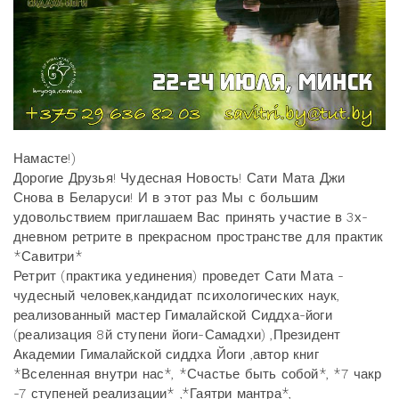
Намасте!)
Дорогие Друзья! Чудесная Новость! Сати Мата Джи
Снова в Беларуси! И в этот раз Мы с большим
удовольствием приглашаем Вас принять участие в 3х-
дневном ретрите в прекрасном пространстве для практик
*Савитри*
Ретрит (практика уединения) проведет Сати Мата -
чудесный человек,кандидат психологических наук,
реализованный мастер Гималайской Сиддха-йоги
(реализация 8й ступени йоги-Самадхи) ,Президент
Академии Гималайской сиддха Йоги ,автор книг
*Вселенная внутри нас*, *Счастье быть собой*, *7 чакр
-7 ступеней реализации* ,*Гаятри мантра*,