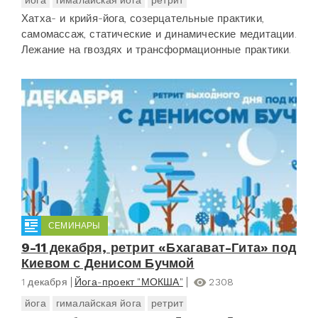
Хатха- и крийя-йога, созерцательные практики,
самомассаж, статические и динамические медитации.
Лежание на гвоздях и трансформационные практики.
СЕМИНАРЫ
9-11 декабря, ретрит «Бхагават-Гита» под
Киевом с Денисом Бучмой
1 декабря
Йога-проект "МОКША"
2308
йога
гималайская йога
ретрит