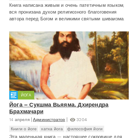
Книга написана живым и очень патетичным языком,
вся пронизана духом религиозного благоговения
автора перед Богом и великими святыми шиваизма.
ЙОГА
Йога – Сукшма Вьяяма. Дхирендра
Брахмачари
14 апреля
Администратор
3204
Книги о йоге
хатха йога
философия йоги
Эта маленькая книга — настоящее сокровище для