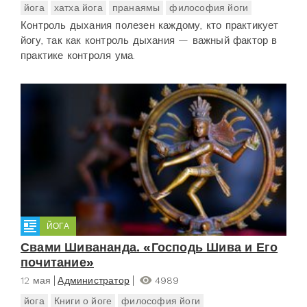
йога
хатха йога
пранаямы
философия йоги
Контроль дыхания полезен каждому, кто практикует
йогу, так как контроль дыхания — важный фактор в
практике контроля ума.
ЙОГА
Свами Шивананда. «Господь Шива и Его
почитание»
12 мая
Администратор
4989
йога
Книги о йоге
философия йоги