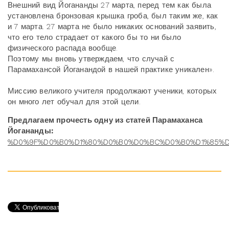
Внешний вид Йогананды 27 марта, перед тем как была
установлена бронзовая крышка гроба, был таким же, как
и 7 марта. 27 марта не было никаких оснований заявить,
что его тело страдает от какого бы то ни было
физического распада вообще.
Поэтому мы вновь утверждаем, что случай с
Парамахансой Йоганандой в нашей практике уникален».
Миссию великого учителя продолжают ученики, которых
он много лет обучал для этой цели.
Предлагаем прочесть одну из статей
Парамаханса
Йогананды:
%D0%9F%D0%B0%D1%80%D0%B0%D0%BC%D0%B0%D1%85%D