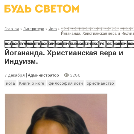
Главная
»
Литература
»
Йога
»

Йогананда. Христианская вера и Индуиз

Йогананда. Христианская вера и
Индуизм.
7 декабря
Администратор
3286
йога
Книги о йоге
философия йоги
христианство