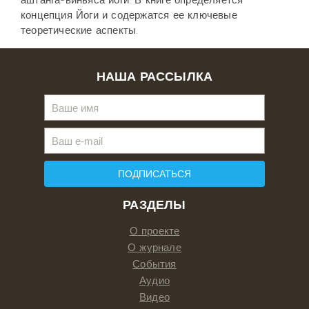
аштанга-виньяса йоги. В книге определяется
концепция Йоги и содержатся ее клю­чевые
теоретические аспекты.
НАША РАССЫЛКА
ПОДПИСАТЬСЯ
РАЗДЕЛЫ
О проекте
О журнале
События
Аудио
Видео