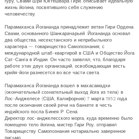
гуру, Свами Шри Юктешвара Гири, описывает идеальную
жизнь йогина, посвятившего себя служению
человечеству.
Парамаханса Йогананда принадлежит ветви Гири Ордена
Свами, основанного Шанкарачарьей. Йогананда основал
два общества, несекстанского и неприбыльного
характера — товарищество Самопознания, с
международной штаб-квартирой в США и Общество Йога
Сат-Санга в Индии. Он часто заявлял, что, благодаря
работе этих двух организаций, освобождающая весть
крийя-йоги разнесется во все части света.
Парамаханса Йогананда вошел в махасамадхи
(окончательный сознательный выход йога из тела) в
Лос-Анджелесе (США, Калифорния) 7 марта 1952 года
после окончания своей речи на банкете в честь
индийского посла Бинея Р. Сена.
Директор лос-анджелесского морга, куда временно было
помещено тело йогина, мистер Гари Роу, отправил
Товариществу Самопознания нотариально заверенное
письмо.