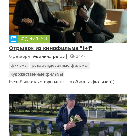
ХУД. ФИЛЬМЫ
Отрывок из кинофильма "1+1"
8 декабря
Администратор
3447
фильмы
рекомендованные фильмы
художественные фильмы
Незабываемые фрагменты любимых фильмов))