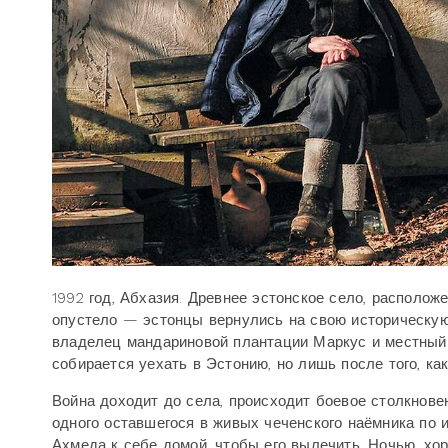
1992 год, Абхазия. Древнее эстонское село, располож
опустело — эстонцы вернулись на свою историческую 
владелец мандариновой плантации Маркус и местный 
собирается уехать в Эстонию, но лишь после того, к
Война доходит до села, происходит боевое столкнове
одного оставшегося в живых чеченского наёмника по 
Ахмеда к себе домой, чтобы его вылечить. Ночью, хор