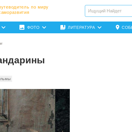
путеводитель по миру
саморазвития
ФОТО
ЛИТЕРАТУРА
СОБ
ны
андарины
ильмы