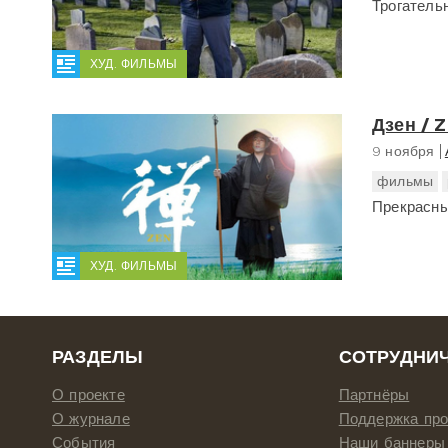
Трогатель
ХУД. ФИЛЬМЫ
Дзен / 
9 ноября
фильмы
Прекрасны
ХУД. ФИЛЬМЫ
РАЗДЕЛЫ
СОТРУДНИ
О проекте
Партнёры
О журнале
Поддержка про
События
Наши баннеры