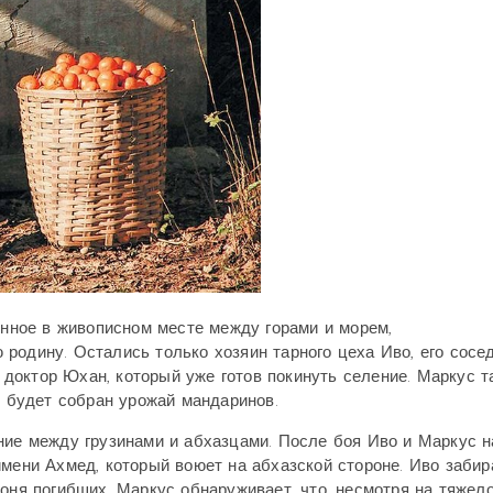
енное в живописном месте между горами и морем,
родину. Остались только хозяин тарного цеха Иво, его сосед
доктор Юхан, который уже готов покинуть селение. Маркус т
ак будет собран урожай мандаринов.
ние между грузинами и абхазцами. После боя Иво и Маркус 
имени Ахмед, который воюет на абхазской стороне. Иво забир
оня погибших, Маркус обнаруживает, что, несмотря на тяжел