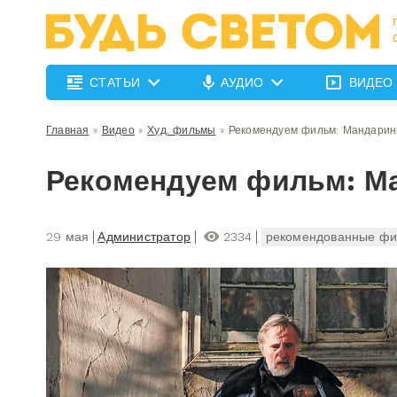
СТАТЬИ
АУДИО
ВИДЕО
Главная
»
Видео
»
Худ. фильмы
»
Рекомендуем фильм: Мандари
Рекомендуем фильм: М
29 мая
Администратор
2334
рекомендованные ф