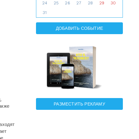
24
25
26
27
28
29
30
31
ДОБАВИТЬ СОБЫТИЕ
,
РАЗМЕСТИТЬ РЕКЛАМУ
акже
находят
ает
ое