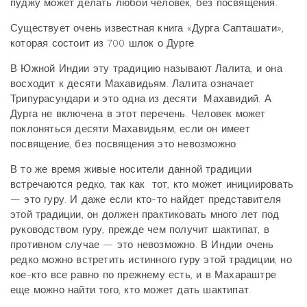
пуджу может делать любой человек, без посвящения.
Существует очень известная книга «Дурга Сапташати»,
которая состоит из 700 шлок о Дурге.
В Южной Индии эту традицию называют Лалита, и она
восходит к десяти Махавидьям. Лалита означает
Трипурасундари и это одна из десяти Махавидий. А
Дурга не включена в этот перечень. Человек может
поклоняться десяти Махавидьям, если он имеет
посвящение, без посвящения это невозможно.
В то же время живые носители данной традиции
встречаются редко, так как тот, кто может инициировать
— это гуру. И даже если кто-то найдет представителя
этой традиции, он должен практиковать много лет под
руководством гуру, прежде чем получит шактипат, в
противном случае — это невозможно. В Индии очень
редко можно встретить истинного гуру этой традиции, но
кое-кто все равно по прежнему есть, и в Махараштре
еще можно найти того, кто может дать шактипат.