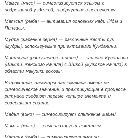
Мамса (мясо) — символизируется языком с
подрезанной уздечкой, завёрнутым в носоглотку.
Матсья (рыба) — активация основных нади (Иды и
Пингалы)
Мудра (жареные зёрна) — различные жесты рук
(мудры), используемые при активации Кундалини.
Майтхуна (ритуальное соитие) — слияние Кундалини
(Шакти, женского начала) с Шивой (мужское начало) в
области макушки головы.
В практиках вамачары панчамакара имеет не
символическое значение, и практикующие в процессе
ритуала съедают первые четыре элемента и
совершают соитие.
Мадья (вино) — символизирует опьянение майей.
Мамса (мясо) — символизирует аскетизм.
Матсья (рыба) — символизирует эмоции.