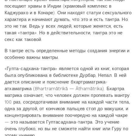
посещают храмы в Индии (храмовый комплекс в
Каджурахо и в Конаре). Они находят статуи сексуального
характера и начинают думать, что это и есть тантра. Но
это не так. Ведь у всех людей, которые женятся, есть
такая «тантра». Но в действительности, тантра это не
секс как таковой.
В тантре есть определенные методы создания энергии и
особенно важны мантры.
«Гупта-садхана-тантра» является одной из книг, которая
была опубликована в библиотеке Дурбар, Непал. В ней
дается описание и пояснение бхартраматрика-
атхаматрика (Bhartramātrikā — Āthamātrika). Бхартра
матрика означает, что человек должен пропевать мантру
100 раз, сосредотачивая внимание на каждой части тела,
одна за другой, от кончиков пальцев стоп до макушки, и
концентрировать внимание поочередно на каждой чакре
— это называется Гуптасадхана-тантра. Это учение
очень глубоко, но вы не сможете найти книг или Гуру по
этому учению.