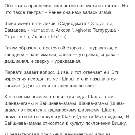
Оба эти направления или ветви возникли из тантры. Но
что такое тантра? - Ранее она называлась агама.
Шива имеет пять ликов: (Садьоджата \ Sadyojāta,
Вамадева \ Vāmadeva, Агхора \ Aghora; Татпуруша \
Tatpurusha, Ишана \ Īshāna)
Таким образом, с восточной стороны - пурванная, с
западной - пашчиманая, слева — уттраная, справа -
дакшианая, и сверху - урдхвамная.
Парвати задает вопрос Шиве, и тот отвечает ей. Эти
изречения исходят из уст Шивы, и они называются
«агама» (āgama), или «вышедшие во вне».
К основным агамам относят три вида: Шакта-агамы,
Шайва-агамы и Вайшнава-агамы. Шайва-агамы (Шива-
агамы) относятся к кашмирскому шиваизму. Шакта-
агамы относятся к культу Шакти (десяти Махавидьям). И
Вайшнава-агамы относятся к культу поклонения Вишну.
Я редактировал одну книгу вайшнавских агам из