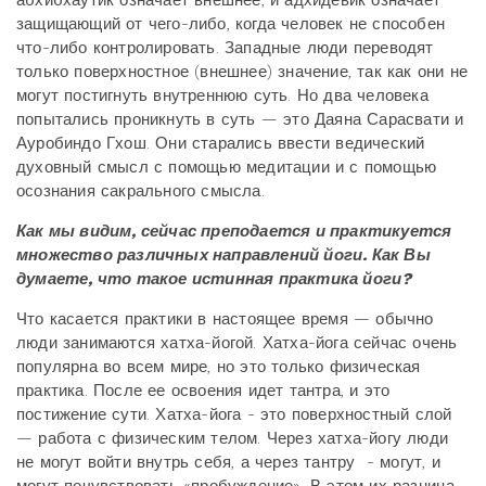
абхибхаутик означает внешнее, и адхидевик означает
защищающий от чего-либо, когда человек не способен
что-либо контролировать. Западные люди переводят
только поверхностное (внешнее) значение, так как они не
могут постигнуть внутреннюю суть. Но два человека
попытались проникнуть в суть — это Даяна Сарасвати и
Ауробиндо Гхош. Они старались ввести ведический
духовный смысл с помощью медитации и с помощью
осознания сакрального смысла.
Как мы видим, сейчас преподается и практикуется
множество различных направлений йоги. Как Вы
думаете, что такое истинная практика йоги?
Что касается практики в настоящее время — обычно
люди занимаются хатха-йогой. Хатха-йога сейчас очень
популярна во всем мире, но это только физическая
практика. После ее освоения идет тантра, и это
постижение сути. Хатха-йога - это поверхностный слой
— работа с физическим телом. Через хатха-йогу люди
не могут войти внутрь себя, а через тантру - могут, и