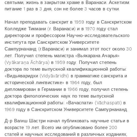
святыми, жизнь в закрытом храме в Варанаси. Аскетизм:
питание 1 раз в 3 дня, сон не более 3 часов в сутки.
Начал преподавать санскрит в 1959 году в Санскритском
Колледже Тикмани (г. Варанаси) и в 1970 году стал
директором и профессором Научно-исследовательского
института при Санскритском Университете
Сампурнананд (г.Варанаси) и занимал этот пост около 30
лет. Получил степень магистра «Вьякарана Ачарья»
(Vyākaraņa Āchārya) в 1959 году. Получил степень
доктора по теме выпускной квалификационной работы:
«Видьяваридхи (Vidyāvāridhi) в грамматике санскрита и
исторической лингвистике» в 1964 году, был
дипломирован в Германии в 1966 году, получил степень
доктора филологических наук по теме выпускной
квалификационной работы: «Вачаспати» (Vāchaspati) в
1969 году в Санскритском Университете Сампурнананд.
Д-р Вагиш Шастри начал публиковать научные статьи в
возрасте 19 лет. Всего им опубликовано более 200
статей и научных исследований в различных изданиях,