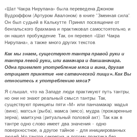
«Шат Чакра Нирупана» была переведена Джоном
Вудроффом (Артуром Авалоном) в книге "Змеиная сила".
Он был судьей в Калькутте. Принял посвящение от
бенгальского брахмана и практиковал самостоятельно, и
он нашел пробуждение. Так, он перевел «Шат Чакра
Нирупана», а также много других текстов.
Как мы знаем, существуют тантра правой руки и
тантра левой руки, или вамачара и дакшаначара.
Одна приемлет употребление мяса и вина, другая
отрицает принятие «не сатвической пищи». Как Вы
относитесь к употреблению мяса?
Я слышал, что на Западе люди практикуют путь тантры,
но они не знают реальный смысл тантры. Так,
существуют принципы пяти «М» или панчамакар: мадья
(вино), матсья (рыба), мамса (мясо), мудра (прожаренные
зерна), маитхуна (ритуальный половой акт). Так как в
тантре одно слово имеет два значения - одно
поверхностное, а другое тайное - для инициированных
людей. Но тантра секретна, и потому практика без