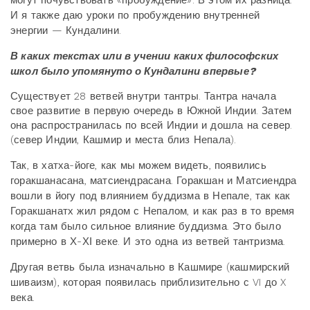
могут почувствовать «пробуждение». В этом их разница.
И я также даю уроки по пробуждению внутренней
энергии — Кундалини.
В каких текстах или в учении каких философских
школ было упомянуто о Кундалини впервые?
Существует 28 ветвей внутри тантры. Тантра начала
свое развитие в первую очередь в Южной Индии. Затем
она распространилась по всей Индии и дошла на север.
(север Индии, Кашмир и места близ Непала).
Так, в хатха-йоге, как мы можем видеть, появились
горакшанасана, матсиендрасана. Горакшан и Матсиендра
вошли в йогу под влиянием буддизма в Непале, так как
Горакшанатх жил рядом с Непалом, и как раз в то время
когда там было сильное влияние буддизма. Это было
примерно в Х-ХІ веке. И это одна из ветвей тантризма.
Другая ветвь была изначально в Кашмире (кашмирский
шиваизм), которая появилась приблизительно с VI до X
века.