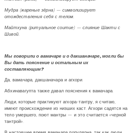
Мудра (жареные зёрна) — символизирует
отождествления себя с телом.
Майтхуна (ритуальное соитие) — слияние Шакти с
Шивой.
Мы говорили о вамачаре и о дакшаначаре, могли бы
Вы дать пояснение и остальным их
составляющим?
Да, вамачара, дакшаначара и агхори.
Абхинавагупта также давал пояснения к вамачара.
Люди, которые практикуют агхора-тантру, я считаю,
имеют происхождение из низших каст. Агхори садятся на
тело умершего, поют мантры — и это считается «черной
тантрой».
В настоящее время вамачара популярна, так как люди