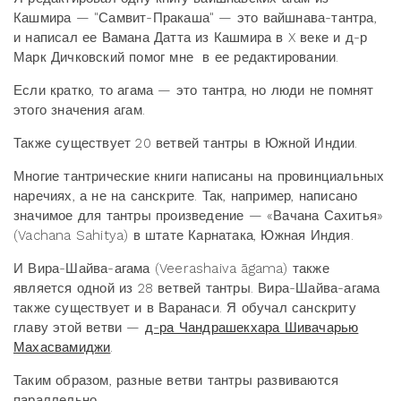
Кашмира — "Самвит-Пракаша" — это вайшнава-тантра,
и написал ее Вамана Датта из Кашмира в X веке и д-р
Марк Дичковский помог мне в ее редактировании.
Если кратко, то агама — это тантра, но люди не помнят
этого значения агам.
Также существует 20 ветвей тантры в Южной Индии.
Многие тантрические книги написаны на провинциальных
наречиях, а не на санскрите. Так, например, написано
значимое для тантры произведение — «Вачана Сахитья»
(Vachana Sahitya) в штате Карнатака, Южная Индия.
И Вира-Шайва-агама (Veerashaiva āgama) также
является одной из 28 ветвей тантры. Вира-Шайва-агама
также существует и в Варанаси. Я обучал санскриту
главу этой ветви —
д-ра Чандрашекхара Шивачарью
Махасвамиджи
.
Таким образом, разные ветви тантры развиваются
параллельно.