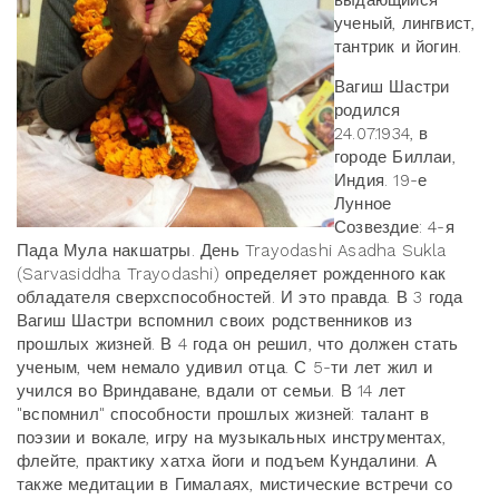
выдающийся
ученый, лингвист,
тантрик и йогин.
Вагиш Шастри
родился
24.07.1934, в
городе Биллаи,
Индия. 19-е
Лунное
Созвездие: 4-я
Пада Мула накшатры. День Trayodashi Asadha Sukla
(Sarvasiddha Trayodashi) определяет рожденного как
обладателя сверхспособностей. И это правда. В 3 года
Вагиш Шастри вспомнил своих родственников из
прошлых жизней. В 4 года он решил, что должен стать
ученым, чем немало удивил отца. С 5-ти лет жил и
учился во Вриндаване, вдали от семьи. В 14 лет
"вспомнил" способности прошлых жизней: талант в
поэзии и вокале, игру на музыкальных инструментах,
флейте, практику хатха йоги и подъем Кундалини. А
также медитации в Гималаях, мистические встречи со