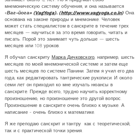
мнемоническую систему обучения, и она называется
«
Ваг-йога» (
VagYoga
). (
http://www.vagyoga.co.in
)
Она
основана на законе природы и мнемонике. Человек
может стать специалистом в санскрите в течение трех
месяцев — научиться за это время говорить, читать и
писать. Порой это занимает чуть дольше — шесть
месяцев или 108 уроков.
Я обучал санскриту
Марка Дичковского
, например, шесть
месяцев по моей мнемонической системе и затем еще
шесть месяцев по системе Панини. Затем я учил его два
года, как редактировать тантрические рукописи. И около
семи лет он приходил ко мне изучать нюансы в
санскрите. Прежде всего, трудно научить корректному
произношению, но произношение это другой вопрос.
Произношение в санскрите очень близко к музыке. А
написание - очень близко к математике.
Я же преподаю санскрит и тантру как с теоретической,
так и с практической точки зрения.