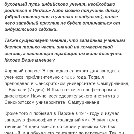
духовный путь индийского учения, необходимо
родиться в Индии.» Либо можно получить дикшу
(обряд посвящения в ученики в индуизме), после
чего западный практик не будет отличаться от
индуистского садхаки.
Также существует мнение, что западным ученикам
дается только часть знаний на коммерческой
основе, а настоящая традиция им мало доступна.
Каково Ваше мнение?
Хороший вопрос! Я преподаю санскрит для западных
учеников приблизительно с 1965 года. Тогда я
преподавал в Санскритском университете Сампурнананд,
г. Вранаси (Индия). И был назначен профессором и
директором Научно-исследовательского института в
Санскритском университете Сампурнананд.
Кроме того я побывал в Париже в 1977 году и изучал
западную философию и «западный ум». Я жил там в
течение 18 дней вместе со своим учеником. Он был
ученый, и я обучал его санскриту по переписке. Так, он