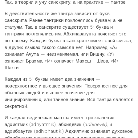
Так, в теории я учу санскриту, а на практике — тантре.
В действительности же тантра зависит от букв
санскрита. Ранее тантрики поклонялись буквам, а не
статуям. Так, в санскрите существует 51 буква и
тантрики поклонялись им. Абхинавагупта поясняет это
по-своему. Каждая буква в санскрите имеет свой смысл,
в других языках такого смысла нет. Например, «А»
означает Ачута — неизменяемая, или Вишну, «У»
означает Брахма, «M» означает Махеш - Шива, «И» -
Шакти.
Каждая из 51 буквы имеет два значения —
поверхностное и высшее значения. Поверхностное для
обычных людей и высшее значение для
инициированных, или тайное знание. Вся тантра является
секретной.
И каждая ведическая мантра имеет три значения
адхиятмик (ādhyatmik), абхидевик (ā
dhidevik)
, и
адхибхаутик (ādhibhautik.) Адхиятмик означает духовное,