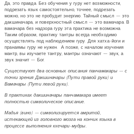
Да, это правда. Без обучения у гуру нет возможности,
подрезать язык самостоятельно, точнее, подрезать
можно, но это не пробудит энергию. Тайный смысл — это
дакшиначара, и поверхностный смысл — это вамачара. В
вамачара без надзора гуру эта практика не возможна.
Таким образом, практику тантры всегда необходимо
осуществлять под наблюдением гуру. Для хатха-йоги и
пранаямы гуру не нужен. А позже, с началом изучения
мантр, вы изучаете тантру, мантры означают — звук, а
звук значит — Бог.
Существуют два основных описания панчамакары — с
точки зрения Дакшиначары (Пути правой руки) и
Вамачары (Пути левой руки).
В практиках дакшиначары панчамакара имеет
полностью символическое описание.
Мадья (вино) — символизируется амритой,
истекающей из головного мозга на кончик языка в
процессе выполнения кхечари-мудры.