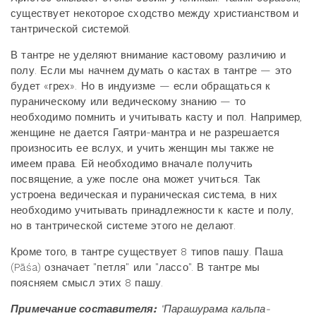
существует некоторое сходство между христианством и
тантрической системой.
В тантре не уделяют внимание кастовому различию и
полу. Если мы начнем думать о кастах в тантре — это
будет «грех». Но в индуизме — если обращаться к
пураническому или ведическому знанию — то
необходимо помнить и учитывать касту и пол. Например,
женщине не дается Гаятри-мантра и не разрешается
произносить ее вслух, и учить женщин мы также не
имеем права. Ей необходимо вначале получить
посвящение, а уже после она может учиться. Так
устроена ведическая и пураническая система, в них
необходимо учитывать принадлежности к касте и полу,
но в тантрической системе этого не делают.
Кроме того, в тантре существует 8 типов пашу. Паша
(Pāśa) означает "петля" или "лассо". В тантре мы
поясняем смысл этих 8 пашу.
Примечание составителя:
"Парашурама кальпа-