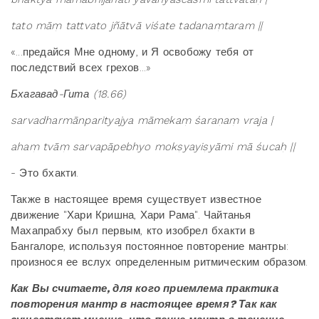
tato
m
ā
ṃ
tattvato
j
ñā
tv
ā
vi
ś
ate
tadanaṃtaram
||
«...предайся Мне одному, и Я освобожу тебя от
последствий всех грехов...»
Бхагавад-Гита
(18.66)
sarvadharmā
nparityajya
mā
mekaṃ ś
araṇaṃ
vraja |
ahaṃ
tvā
ṃ
sarvapā
pebhyo
mokṣyayiṣyā
mi
mā ś
ucaḥ ||
- Это бхакти.
Также в настоящее время существует известное
движение "Хари Кришна, Хари Рама". Чайтанья
Махапрабху был первым, кто изобрел бхакти в
Бангалоре, используя постоянное повторение мантры:
произнося ее вслух определенным ритмическим образом.
Как Вы считаете, для кого приемлема практика
повторения мантр в настоящее время? Так как