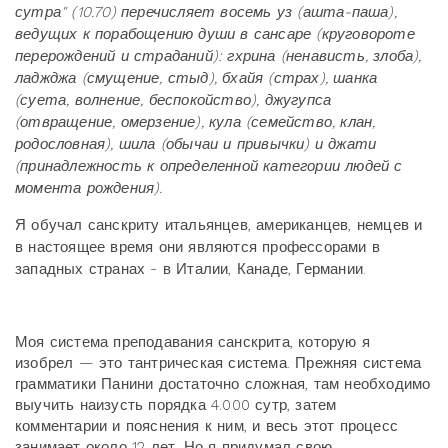
сутра" (10.70) перечисляет восемь уз (ашта-паша),
ведущих к порабощению души в сансаре (круговороте
перерождений и страданий): гхрина (ненависть, злоба),
ладжджа (смущение, стыд), бхайя (страх), шанка
(суета, волнение, беспокойство), джугупса
(отвращение, омерзение), кула (семейство, клан,
родословная), шила (обычаи и привычки) и джати
(принадлежность к определенной категории людей с
момента рождения).
Я обучал санскриту итальянцев, американцев, немцев и
в настоящее время они являются профессорами в
западных странах - в Италии, Канаде, Германии.
Моя система преподавания санскрита, которую я
изобрел — это тантрическая система. Прежняя система
грамматики Панини достаточно сложная, там необходимо
выучить наизусть порядка 4.000 сутр, затем
комментарии и пояснения к ним, и весь этот процесс
занимает около 12 лет. Но я придумал свою