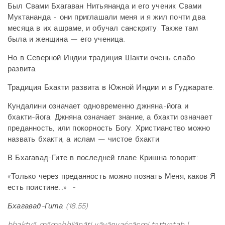
Был Свами Бхагаван Нитьянанда и его ученик Свами
Муктананда - они приглашали меня и я жил почти два
месяца в их ашраме, и обучал санскриту. Также там
была и женщина — его ученица.
Но в Северной Индии традиция Шакти очень слабо
развита.
Традиция Бхакти развита в Южной Индии и в Гуджарате.
Кундалини означает одновременно джняна-йога и
бхакти-йога. Джняна означает знание, а бхакти означает
преданность, или покорность Богу. Христианство можно
назвать бхакти, а ислам — чистое бхакти.
В Бхагавад-Гите в последней главе Кришна говорит:
«Только через преданность можно познать Меня, каков Я
есть поистине...» -
Бхагавад-Гита (18.55)
bhaktyā
mā
mabhijā
nā
ti
yā
vā
nyaś
cā
smi
tattvataḥ |