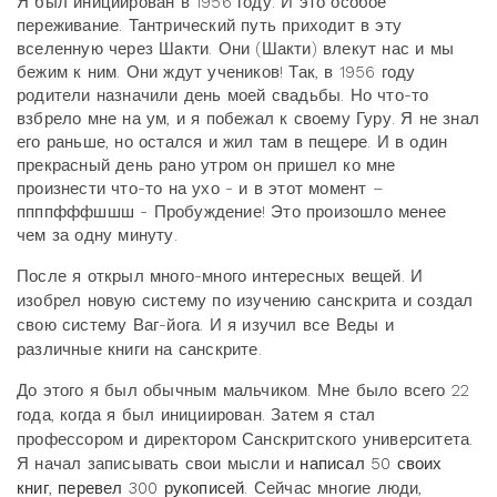
Я был инициирован в 1956 году. И это особое
переживание. Тантрический путь приходит в эту
вселенную через Шакти. Они (Шакти) влекут нас и мы
бежим к ним. Они ждут учеников! Так, в 1956 году
родители назначили день моей свадьбы. Но что-то
взбрело мне на ум, и я побежал к своему Гуру. Я не знал
его раньше, но остался и жил там в пещере. И в один
прекрасный день рано утром он пришел ко мне
произнести что-то на ухо - и в этот момент –
ппппфффшшш - Пробуждение! Это произошло менее
чем за одну минуту.
После я открыл много-много интересных вещей. И
изобрел новую систему по изучению санскрита и создал
свою систему Ваг-йога. И я изучил все Веды и
различные книги на санскрите.
До этого я был обычным мальчиком. Мне было всего 22
года, когда я был инициирован. Затем я стал
профессором и директором Санскритского университета.
Я начал записывать свои мысли и
написал 50 своих
книг, перевел 300 рукописей
. Сейчас многие люди,