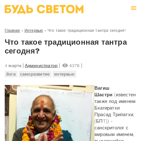
Главная
»
Интервью
»
Что такое традиционная тантра сегодня?
Что такое традиционная тантра
сегодня?
4 марта
Администратор
4378
йога
саморазвитие
интервью
Вагиш
Шастри
(известен
также под именем
Бхагиратхи
Прасад Трипатхи,
(БПT)) -
санскритолог с
мировым именем,