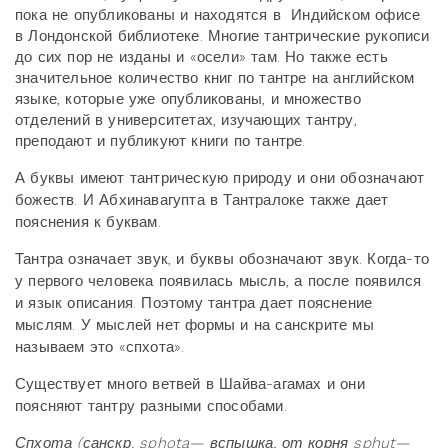
пока не опубликованы и находятся в Индийском офисе
в Лондонской библиотеке. Многие тантрические рукописи
до сих пор не изданы и «осели» там. Но также есть
значительное количество книг по тантре на английском
языке, которые уже опубликованы, и множество
отделений в университетах, изучающих тантру,
преподают и публикуют книги по тантре.
А буквы имеют тантрическую природу и они обозначают
божеств. И Абхинавагупта в Тантралоке также дает
пояснения к буквам.
Тантра означает звук, и буквы обозначают звук. Когда-то
у первого человека появилась мысль, а после появился
и язык описания. Поэтому тантра дает пояснение
мыслям. У мыслей нет формы и на санскрите мы
называем это «спхота».
Существует много ветвей в Шайва-агамах и они
поясняют тантру разными способами.
Спхота (санскр. sphoṭa— вспышка, от корня sphuṭ—