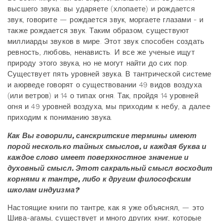
высшего звука: вы ударяете (хлопаете) и рождается
звук, говорите — рождается звук, моргаете глазами - и
также рождается звук. Таким образом, существуют
миллиарды звуков в мире. Этот звук способен создать
ревность, любовь, ненависть. И все же ученые ищут
природу этого звука, но не могут найти до сих пор.
Существует пять уровней звука. В тантрической системе
и аюрведе говорят о существовании 49 видов воздуха
(или ветров) и 14 о типах огня. Так, пройдя 14 уровней
огня и 49 уровней воздуха, мы приходим к небу, а далее
приходим к пониманию звука.
Как Вы говорили, санскритские термины имеют
порой несколько тайных смыслов, и каждая буква и
каждое слово имеет поверхностное значение и
духовный смысл. Этот сакральный смысл восходит
корнями к тантре, либо к другим философским
школам индуизма?
Настоящие книги по тантре, как я уже объяснял, — это
Шива-агамы, существует и много других книг, которые