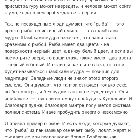
присмотра гуру может навредить, и человек может сойти
с ума, когда в нем пробуждается энергия.
Так, не посвященные люди думают, что "рыба" — это
просто рыба, но истинный смысл — это шамбхави
мудра. Шамбхави мудра означает, что ваши глаза
сравнимы с рыбой. Рыба имеет два цвета - на
поверхности черный цвет, а внизу белый цвет, и если вы
посмотрите вверх, то ваши глаза также имеют два цвета
- черный и белый. И если вы закатите глаза, то это и
будет называться шамбхави мудра — позиция для
медитации. Западные люди не знают этого второго
смысла. Они думают, что тантра означает только секс,
но без мантры, и без пуджи тантра не существует. Они
ошибаются — так они не смогут пробудить Кундалини. И
благодаря пудже, благодаря мантре получается система,
полная система! Иначе пробудить энергию невозможно.
Я привел пример о рыбе. И есть люди, которые думают,
что "рыба" из панчамакар означает рыбу: ловят, жарят и
съедают ее или преподносят богине Бхайрави как