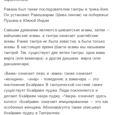
Равана был также последователем тантры в трика-йоге.
Он установил Равешварам (Шива лингам) на побережье
Пушана в Южной Индии.
Самыми древними являются шиваитские агамы, затем —
вайшнавские агамы, а тантра означает шактийские
агамы. Ранее тантра не была известна, а были только
агамы. В настоящее время Шакта-агамы мы называем
тантрой. Так, существует две ветви тантры: одна вама
марга (или вамачара), а другая дакшана марга (или
дакшаначара).
«Вама» означает лево, и «вама» также означает
«женщина», «ачар» - поведение, а вамачара — это
поклонение Бхайрави. В тантрической системе также
существует бхайрави-пуджа. Люди поклоняются и
делают бхайрави чакра пуджу. «Чакра» означает здесь
колесо. «Бхайрави» означает инициированная — это как
особенная женщина. Абхинавагупта также описывал
бхайрави-пуджу в Тантралоке.