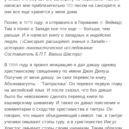
написал мне приблизительно 100 писем на санскрите, и
они все еще хранятся у меня дома.
Позже, в 1979 году, я отправился в Германию (г. Веймар).
Там я понял о Западе кое-что еще — больше, чем
раньше. И я написал книгу о западных и индийских
людях.
(«Санскрит расширяет знания о Западе» -
историко-лингвистическое исследование:
Составитель Б.П.Т. Вагиш Шастри)
В 1994 году я провел инициацию и дал дикшу одному
христианскому священнику по имени Джон Дюпуш.
Получив от меня дикшу, он смог перевести книгу
Абхинавагупты - "Тантралока". Он перевел первую главу
на английский язык. И после сказал, что без дикши
было бы невозможно сделать перевод книги по
кашмирскому шиваизму. И также он давал пояснения и
комментарии о сходстве христианства и тантры. Он
говорил, что нашел объединяющий символ: так, в тантре
ученики омывают стопы гуру, а в христианстве Иисус
Христос омывает стопы своим ученикам. Таким образом,