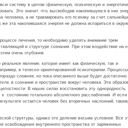
всю систему в целом (физическую, психическую и энергетич
ровать. Это значит, что, высвободив накопившуюся в них эне
а человека, а не травмировать его психику за счет сильнейш
к же эта накопившаяся энергия не должна испариться в окр
процессе лечения, то необходимо уделять внимание трем
ставляющей и структуре сознания. При этом воздействие на н
этим очень глубоким.
е реальное явление, которое имеет как физическую, так и
например, в телесно-ориентированной психотерапии. Процессы
гораздо сложнее, но пока описанного выше будет достаточно.
теле, в сознании и пространстве вокруг человека. Эти образо
целостности. В наших силах восстановить эту однородность,
ть к состоянию тотального абсолютного расслабления. И если
результате остается человек без вторичных наслоений, таким
еской структуры, однако это деление весьма условное. Все э
ля освобождения внутреннего пространства от заряженных