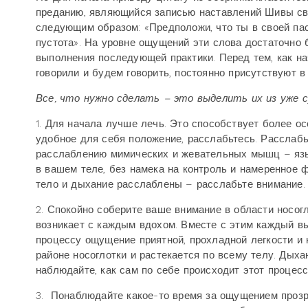
преданию, являющийся записью наставлений Шивы сво
следующим образом: «Предположи, что ты в своей пас
пустота». На уровне ощущений эти слова достаточно 
выполнения последующей практики. Перед тем, как на
говорили и будем говорить, постоянно присутствуют 
Все, что нужно сделать – это выделить их из уже
1. Для начала лучше лечь. Это способствует более о
удобное для себя положение, расслабьтесь. Расслабь
расслаблению мимических и жевательных мышц – язык
в вашем теле, без намека на контроль и намеренное 
тело и дыхание расслаблены – расслабьте внимание.
2. Спокойно соберите ваше внимание в области носог
возникает с каждым вдохом. Вместе с этим каждый вы
процессу ощущение приятной, прохладной легкости и 
районе носоглотки и растекается по всему телу. Дыха
наблюдайте, как сам по себе происходит этот процесс
3. Понаблюдайте какое-то время за ощущением прозра