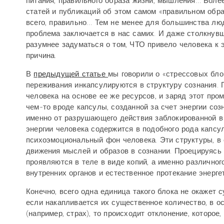
питания, правильного образа жизни, мышления… Более 
статей и публикаций об этом самом «правильном образ
всего, правильно… Тем не менее для большинства люд
проблема заключается в нас самих. И даже столкнувш
разумнее задуматься о том, ЧТО привело человека к 
причина.
В
предыдущей статье
мы говорили о «стрессовых бло
переживания инкапсулируются в структуру сознания. П
человека на основе ее же ресурсов, и заряд этот пр
чем-то вроде капсулы, созданной за счет энергии соз
именно от разрушающего действия заблокированной в
энергии человека содержится в подобного рода капсу
психоэмоциональный фон человека. Эти структуры, в
движения мыслей и образов в сознании. Проецируясь о
проявляются в теле в виде копий, а именно различно
внутренних органов и естественное протекание энерге
Конечно, всего одна единица такого блока не окажет 
если накапливается их существенное количество, в о
(например, страх), то происходит отклонение, которое