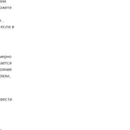
они
можете
о…
 если в
омерно
мается
тояния
разы,
звести