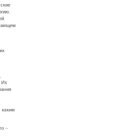
еские
ргию,
ей
ужающем
их
,
 Их
вания
, каким
то –