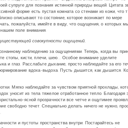
ей супруге для познания истинной природы вещей. Цитата з
сивной форме есть пустая комната со стенами из кожи, что 
близко описывают то состояние, которое возникает по мере
чать, пожалуйста, имейте в виду, что ощущения, о которых м
в нашем поле внимания.
 существующей совокупности ощущений.
сознанному наблюдению за ощущениями. Теперь, когда вы при
те стопы, кисти, плечи, шею… Особое внимание уделите
а и глаз. Расслабьте дыхание, просто наблюдайте за его т
формирование вдоха-выдоха. Пусть дышится, как дышится. Ко
лотки. Мягко наблюдайте за чувством приятной прохлады, кот
дох уносит из тела тяжелое отработанное тепло. Благодаря 
кристально-ясной прозрачности все четче и ощутимее проявл
ние свободно течет. Специально делать ничего не нужно, про
.
чности и пустоты пространства внутри. Постарайтесь не