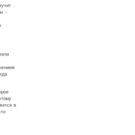
вучит
ты –
ы
няли
ечением
гда
орое
этому
яется в
сто