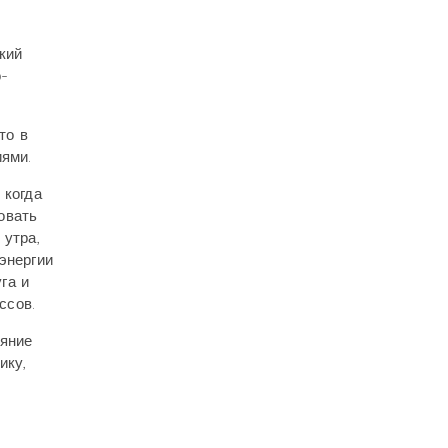
кий
о-
то в
иями.
 когда
овать
 утра,
энергии
га и
ссов.
ояние
ику,