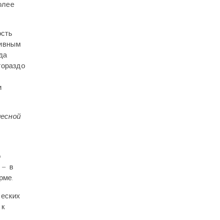
олее
ость
тивным
да
гораздо
и
есной
и
о
 – в
рме.
ческих
 к