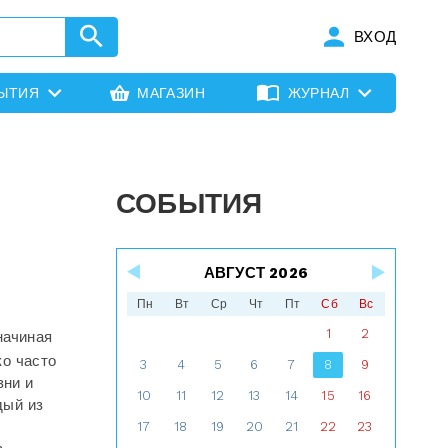
ВХОД
ЫТИЯ
МАГАЗИН
ЖУРНАЛ
СОБЫТИЯ
АВГУСТ 2026
Пн
Вт
Ср
Чт
Пт
Сб
Вс
1
2
начиная
ко часто
3
4
5
6
7
8
9
зни и
10
11
12
13
14
15
16
дый из
17
18
19
20
21
22
23