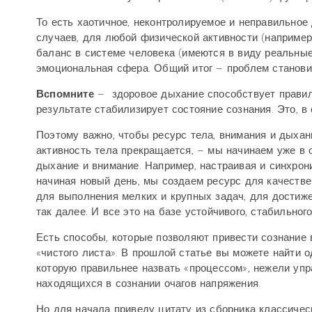
То есть хаотичное, неконтролируемое и неправильное
случаев, для любой физической активности (например
баланс в системе человека (имеются в виду реальные
эмоциональная сфера. Общий итог – проблем станови
Вспомните
– здоровое дыхание способствует правиль
результате стабилизирует состояние сознания. Это, в
Поэтому важно, чтобы ресурс тела, внимания и дыхан
активность тела прекращается, – мы начинаем уже в 
дыхание и внимание. Например, настраивая и синхрони
начиная новый день, мы создаем ресурс для качестве
для выполнения мелких и крупных задач, для достиже
так далее. И все это на базе устойчивого, стабильног
Есть способы, которые позволяют привести сознание 
«чистого листа». В прошлой статье вы можете найти о
которую правильнее назвать «процессом», нежели уп
находящихся в сознании очагов напряжения.
Но для начала приведу цитату из сборника классичес