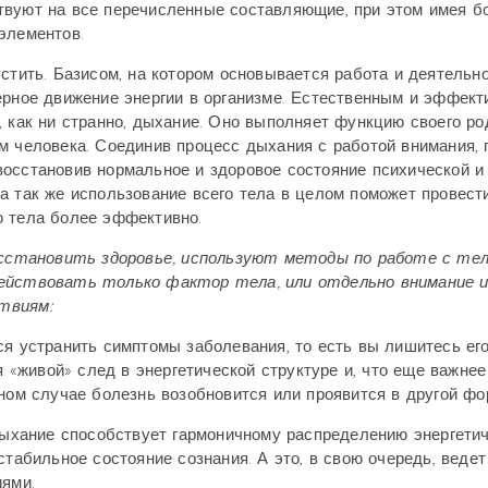
твуют на все перечисленные составляющие, при этом имея б
элементов.
стить. Базисом, на котором основывается работа и деятельн
ерное движение энергии в организме. Естественным и эффек
, как ни странно, дыхание. Оно выполняет функцию своего ро
м человека. Соединив процесс дыхания с работой внимания, 
восстановив нормальное и здоровое состояние психической и
а так же использование всего тела в целом поможет провест
ю тела более эффективно.
сстановить здоровье, используют методы по работе с тел
действовать только фактор тела, или отдельно внимание 
твиям:
ся устранить симптомы заболевания, то есть вы лишитесь ег
я «живой» след в энергетической структуре и, что еще важнее
бном случае болезнь возобновится или проявится в другой фо
 дыхание способствует гармоничному распределению энергети
стабильное состояние сознания. А это, в свою очередь, ведет
иями.