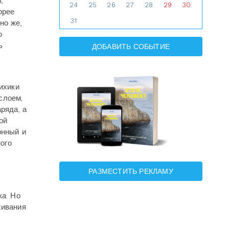
,
24
25
26
27
28
29
30
орее
31
но же,
о
ь
ДОБАВИТЬ СОБЫТИЕ
ихики
слоем,
ряда, а
ой
онный и
ого
РАЗМЕСТИТЬ РЕКЛАМУ
ка. Но
живания