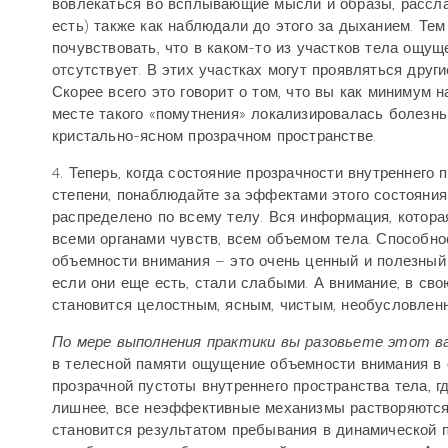
вовлекаться во всплывающие мысли и образы, рассла
есть) также как наблюдали до этого за дыханием. Те
почувствовать, что в каком-то из участков тела ощущ
отсутствует. В этих участках могут проявляться други
Скорее всего это говорит о том, что вы как минимум 
месте такого «помутнения» локализировалась болезнь
кристально-ясном прозрачном пространстве.
4. Теперь, когда состояние прозрачности внутреннего
степени, понаблюдайте за эффектами этого состояния
распределено по всему телу. Вся информация, котора
всеми органами чувств, всем объемом тела. Способно
объемности внимания – это очень ценный и полезный
если они еще есть, стали слабыми. А внимание, в св
становится целостным, ясным, чистым, необусловле
По мере выполнения практики вы разовьете этот 
в телесной памяти ощущение объемности внимания в 
прозрачной пустоты внутреннего пространства тела, г
лишнее, все неэффективные механизмы растворяются
становится результатом пребывания в динамической п