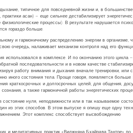
 дыхание, типичное для повседневной жизни и, в большинстве
, практики асан) – еще сильнее дестабилизирует энергетичес
 физиологические процессы). В результате нарушается псих
тся гораздо больше.
ному и гармоничному распределению энергии в организме, ч
 свою очередь, налаживает механизм контроля над его функц
ия использовался в комплексе. И по окончанию этого цикла –
обратной последовательности и в новом качестве стабилизир
зируя работу внимания и дыхания вначале тренировки, или с
нно иного состояния тела. Проще говоря, появляется больше 
ния краткосрочных и долгосрочных целей, для общения, досу
о сознания, а также гармоничной работы энергетических проце
в состояние нуля, неподвижности или в так называемое сост
дин из этих способов. В этом выпуске я опишу еще одну техн
ражнением. Этот комплекс способствует высвобождению
ких и медитативных практик «Виджняна Бхайрава Тантре» по