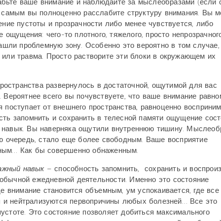
бьте ваше внимание и наблюдайте за мыслеобразами (если 
м самым вы полноценно расслабите структуру внимания. Вы 
ение пустоты и прозрачности либо менее чувствуется, либо
е ощущения: чего-то плотного, тяжелого, просто непрозрачног
нашли проблемную зону. Особенно это вероятно в том случае,
 или травма. Просто растворите эти блоки в окружающем их
 пространства развернулось в достаточной, ощутимой для вас
. Вероятнее всего вы почувствуете, что ваше внимание равн
я поступает от внешнего пространства, равноценно восприни
сть запомнить и сохранить в телесной памяти ощущение сос
 навык. Вы наверняка ощутили внутреннюю тишину. Мыслеоб
ою очередь, стало еще более свободным. Ваше восприятие
нным… Как бы совершенно обнаженным.
важный навык
– способность запомнить, сохранить и воспрои
обычной ежедневной деятельности. Именно это состояние
де внимание становится объемным, ум успокаивается, где все
 и нейтрализуются первопричины любых болезней… Все это
устоте. Это состояние позволяет добиться максимального