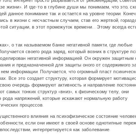
того, интернет просто разрывается от рекомендаций, советов
е жизни». И где-то в глубине души мы понимаем, что это, ск
ей данное понимание так и остается на уровне теории. Конеч
ись в жизни с несчастным случаем, став его жертвой, горазд
этой ситуации, в этот промежуток времени… Этому всегда ест
ках», о так называемом банке негативной памяти, где любые
олучается своего рода заряд, который возник в структуре пс
омоделирован негативной информацией. Он окружен защитным 
нания и предназначенной для защиты оного от содержимого за
 нем информации. Получается, что огромный пласт психическ
лах. Все это создает структуру, которая формирует мотиваци
 свою очередь формируют активность и направление постоянн
т самых тонких структур «вниз», к физическому телу, они
го рода напряжений, которые искажают нормальную работу
тических процессов.
существенного влияния на психофизическое состояние челове
собенности, если они имеют в своей основе однотипные пере
, впоследствии, интерпретируется как заболевание.