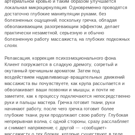
артериальной кровью и таким образом улучшается
локальная микроциркуляция. Одновременно проводятся
достаточно глубокие манипуляции руками, без
болезненных ощущений, поскольку гречка, обладая
обволакивающим, разогревающим эффектом, делает
практически незаметной, серьезную и обычно
болезненную работу массажиста, на глубоких подкожных
слоях.
Релаксация, коррекция психоэмоционального фона.
Клиент погружается в сладкую дремоту, согретый и
окутанный гречишным ароматом. Затем под
воздействием надавливающе-вращательных движений
массажиста вы почувствуете, как крупа рассыпается и
обволакивает ваши позвонки и мышцы, и почти не
заметите, как к процессу подключаются непосредственно
руки и пальцы мастера. Гречка готовит ткани, руки
начинают работу, после чего гречка готовит более
глубокие ткани, руки продолжают свою работу. Глубокая
непрерывная волна, с одной стороны, сразу расслабляет
и снимает напряжение, с другой — «сообщает»
массажисту о тех блоках, которые существуют в теле