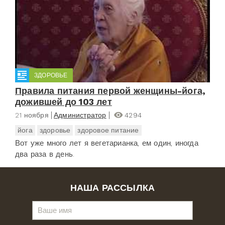
ЗДОРОВЬЕ
Правила питания первой женщины-йога,
дожившей до 103 лет
21 ноября
Администратор
4294
йога
здоровье
здоровое питание
Вот уже много лет я вегетарианка, ем один, иногда
два раза в день.
НАША РАССЫЛКА