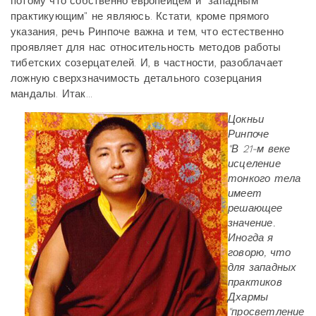
потому что собственно европейцем и "западным
практикующим" не являюсь. Кстати, кроме прямого
указания, речь Ринпоче важна и тем, что естественно
проявляет для нас относительность методов работы
тибетских созерцателей. И, в частности, разоблачает
ложную сверхзначимость детального созерцания
мандалы. Итак...
Цокньи
Ринпоче
"В 21-м веке
исцеление
тонкого тела
имеет
решающее
значение.
Иногда я
говорю, что
для западных
практиков
Дхармы
"просветление