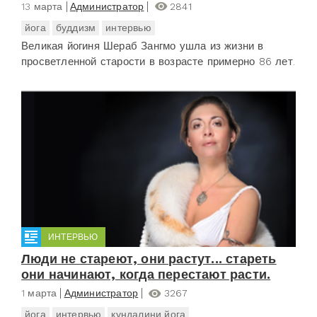
13 марта
Администратор
2841
йога
буддизм
интервью
Великая йогиня Шераб Зангмо ушла из жизни в
просветленной старости в возрасте примерно 86 лет.
ИНТЕРВЬЮ
Люди не стареют, они растут... стареть
они начинают, когда перестают расти.
1 марта
Администратор
3267
йога
интервью
кундалини йога