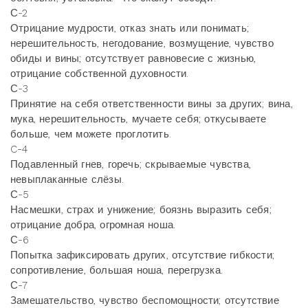
С-2
Отрицание мудрости, отказ знать или понимать;
нерешительность, негодование, возмущение, чувство
обиды и вины; отсутствует равновесие с жизнью,
отрицание собственной духовности.
С-3
Принятие на себя ответственности вины за других; вина,
мука, нерешительность, мучаете себя; откусываете
больше, чем можете проглотить.
C-4
Подавленный гнев, горечь; скрываемые чувства,
невыплаканные слёзы.
С-5
Насмешки, страх и унижение; боязнь выразить себя;
отрицание добра, огромная ноша.
С-6
Попытка зафиксировать других, отсутствие гибкости;
сопротивление, большая ноша, перегрузка.
С-7
Замешательство, чувство беспомощности; отсутствие