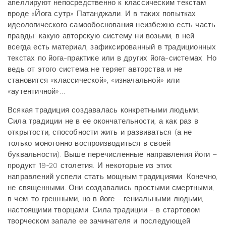
апеллируют непосредственно к классическим текстам
вроде «Йога сутр» Патанджали. И в таких попытках
идеологического самообоснования неизбежно есть часть
правды: какую авторскую систему ни возьми, в ней
всегда есть материал, зафиксированный в традиционных
текстах по йога-практике или в других йога-системах. Но
ведь от этого система не теряет авторства и не
становится «классической», «изначальной» или
«аутентичной»…
Всякая традиция создавалась конкретными людьми.
Сила традиции не в ее окончательности, а как раз в
открытости, способности жить и развиваться (а не
только монотонно воспроизводиться в своей
буквальности). Выше перечисленные направления йоги –
продукт 19-20 столетия. И некоторые из этих
направлений успели стать мощным традициями. Конечно,
не священными. Они создавались простыми смертными,
в чем-то грешными, но в йоге - гениальными людьми,
настоящими творцами. Сила традиции - в стартовом
творческом запале ее зачинателя и последующей