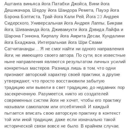
Аштанга виньяса йога Патабхи Джойса, Вини йога
Дешикачара, Шедоу йога Шандора Ремета, Пауэр йога
Бэрона Бэптиста, Трай-йога Кали Рей, Йога 23 Андрея
Сидерского, Универсальная йога Андрея Лаппы, Бикрам
йога, Шивананда йога, Дживамукти йога Дэвида Лайфа и
Шарона Гэннона, Кирпалу йога Амрита Десаи, Кундалини
йога Бхаджана, Интегральная йога Шри Свами
Сатчитананды ... Я не смог найти ни одного направления
йоги, не имеющего своего автора. По сути, все известные
ныне направления являются результатом личных усилий
конкретных мастеров. Разница лишь в том, что одни
признают авторский характер своей практики, а другие
утверждают, что просто восстановили забытую
традицию или вывели в свет традицию, до недавних пор
засекреченную. Разумеется, никто из создателей
современных систем йоги не хочет, чтобы его практику
называли самопалом или отсебятиной. И каждый
пытается вписать свою авторскую практику в контекст
той или иной традиции, даже если изначально такой
исторической связи вовсе не было. В крайнем случае,