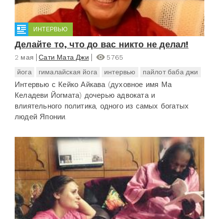
ИНТЕРВЬЮ
Делайте то, что до вас никто не делал!
2 мая
Сати Мата Джи
5765
йога
гималайская йога
интервью
пайлот баба джи
Интервью с Кейко Айкава (духовное имя Ма
Келадеви Йогмата) дочерью адвоката и
влиятельного политика, одного из самых богатых
людей Японии.