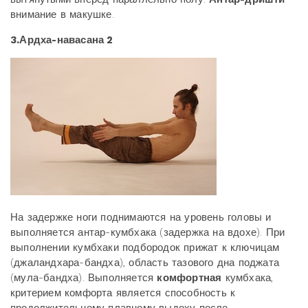
внимание в макушке.
3.Ардха-навасана 2
На задержке ноги поднимаются на уровень головы и
выполняется антар-кумбхака (задержка на вдохе). При
выполнении кумбхаки подбородок прижат к ключицам
(джаландхара-бандха), область тазового дна поджата
(мула-бандха). Выполняется
комфортная
кумбхака,
критерием комфорта является способность к