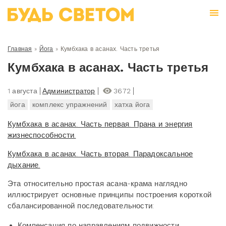
Главная
»
Йога
»
Кумбхака в асанах. Часть третья
Кумбхака в асанах. Часть третья
1 августа
Администратор
3672
йога
комплекс упражнений
хатха йога
Кумбхака в асанах. Часть первая. Прана и энергия
жизнеспособности.
Кумбхака в асанах. Часть вторая. Парадоксальное
дыхание​.
Эта относительно простая асана-крама наглядно
иллюстрирует основные принципы построения короткой
сбалансированной последовательности:
Компенсация по направлениям подвижности