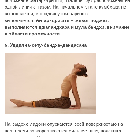
положение (антар-дришти). Пальцы рук расположены на
одной линии с тазом. На начальном этапе кумбхака не
выполняется, в продвинутом варианте
выполняется.
Антар-дришти – живот поджат,
выполняются джаландхара и мула бандхи, внимание
в области промежности.
5. Уддияна-сету-бандха-дандасана
На выдохе ладони опускаются всей поверхностью на
пол, плечи разворачиваются сильнее вниз, поясница