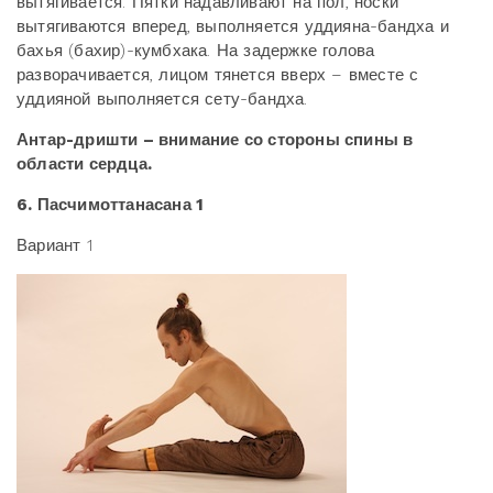
вытягивается. Пятки надавливают на пол, носки
вытягиваются вперед, выполняется уддияна-бандха и
бахья (бахир)-кумбхака. На задержке голова
разворачивается, лицом тянется вверх – вместе с
уддияной выполняется сету-бандха.
Антар-дришти – внимание со стороны спины в
области сердца.
6. Пасчимоттанасана 1
Вариант 1