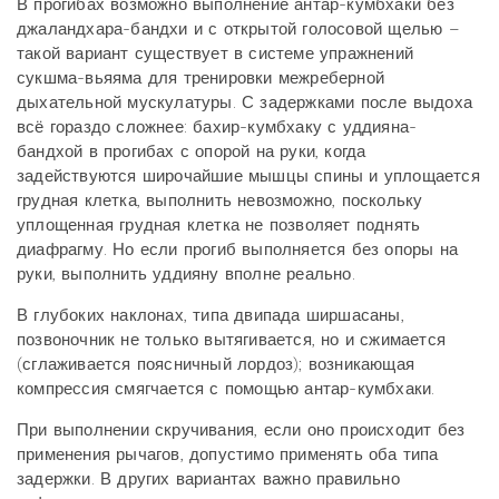
В прогибах возможно выполнение антар-кумбхаки без
джаландхара-бандхи и с открытой голосовой щелью –
такой вариант существует в системе упражнений
сукшма-вьяяма для тренировки межреберной
дыхательной мускулатуры. С задержками после выдоха
всё гораздо сложнее: бахир-кумбхаку с уддияна-
бандхой в прогибах с опорой на руки, когда
задействуются широчайшие мышцы спины и уплощается
грудная клетка, выполнить невозможно, поскольку
уплощенная грудная клетка не позволяет поднять
диафрагму. Но если прогиб выполняется без опоры на
руки, выполнить уддияну вполне реально.
В глубоких наклонах, типа двипада ширшасаны,
позвоночник не только вытягивается, но и сжимается
(сглаживается поясничный лордоз); возникающая
компрессия смягчается с помощью антар-кумбхаки.
При выполнении скручивания, если оно происходит без
применения рычагов, допустимо применять оба типа
задержки. В других вариантах важно правильно