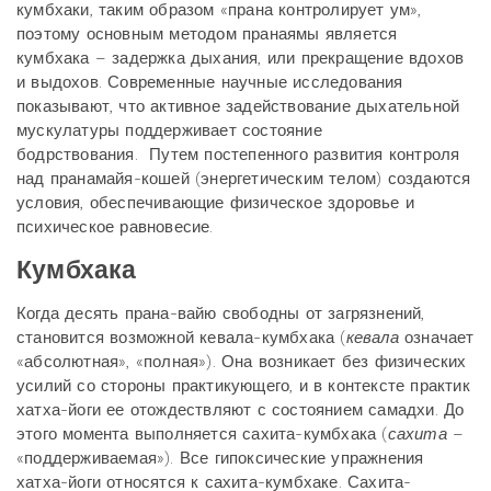
кумбхаки, таким образом «прана контролирует ум»,
поэтому основным методом пранаямы является
кумбхака – задержка дыхания, или прекращение вдохов
и выдохов. Современные научные исследования
показывают, что активное задействование дыхательной
мускулатуры поддерживает состояние
бодрствования. Путем постепенного развития контроля
над пранамайя-кошей (энергетическим телом) создаются
условия, обеспечивающие физическое здоровье и
психическое равновесие.
Кумбхака
Когда десять прана-вайю свободны от загрязнений,
становится возможной кевала-кумбхака (
кевала
означает
«абсолютная», «полная»). Она возникает без физических
усилий со стороны практикующего, и в контексте практик
хатха-йоги ее отождествляют с состоянием самадхи. До
этого момента выполняется сахита-кумбхака (
сахита
–
«поддерживаемая»). Все гипоксические упражнения
хатха-йоги относятся к сахита-кумбхаке. Сахита-