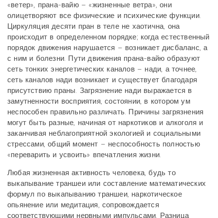
«ветер», прана-вайю – «жизненные ветра», они
олицетворяют все физические и психические функции.
Циркуляция десяти пран в теле не хаотична, она
происходит в определенном порядке; когда естественный
порядок движения нарушается – возникает дисбаланс, а
с ним и болезни. Пути движения прана-вайю образуют
сеть тонких энергетических каналов – нади, а точнее,
сеть каналов нади возникает и существует благодаря
присутствию праны. Загрязнение нади выражается в
замутненности восприятия, состоянии, в котором ум
неспособен правильно различать. Причины загрязнения
могут быть разные, начиная от наркотиков и алкоголя и
заканчивая неблагоприятной экологией и социальными
стрессами, общий момент – неспособность полностью
«переварить и усвоить» впечатления жизни.
Любая жизненная активность человека, будь то
выкапывание траншеи или составление математических
формул по выкапыванию траншеи, наркотическое
опьянение или медитация, сопровождается
соответствующими нервными импульсами. Разница