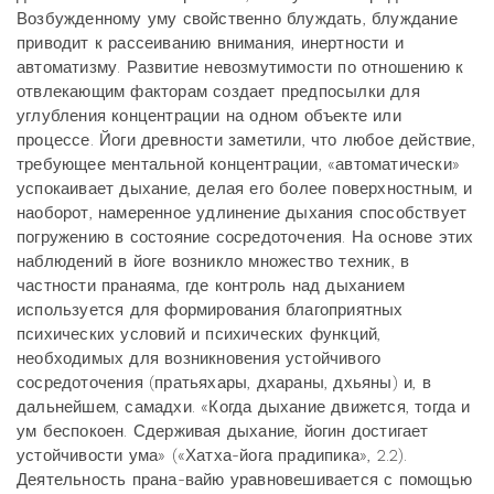
Возбужденному уму свойственно блуждать, блуждание
приводит к рассеиванию внимания, инертности и
автоматизму. Развитие невозмутимости по отношению к
отвлекающим факторам создает предпосылки для
углубления концентрации на одном объекте или
процессе. Йоги древности заметили, что любое действие,
требующее ментальной концентрации, «автоматически»
успокаивает дыхание, делая его более поверхностным, и
наоборот, намеренное удлинение дыхания способствует
погружению в состояние сосредоточения. На основе этих
наблюдений в йоге возникло множество техник, в
частности пранаяма, где контроль над дыханием
используется для формирования благоприятных
психических условий и психических функций,
необходимых для возникновения устойчивого
сосредоточения (пратьяхары, дхараны, дхьяны) и, в
дальнейшем, самадхи. «Когда дыхание движется, тогда и
ум беспокоен. Сдерживая дыхание, йогин достигает
устойчивости ума» («Хатха-йога прадипика», 2.2).
Деятельность прана-вайю уравновешивается с помощью