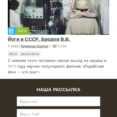
ЙОГА
Йоги в СССР. Бродов В.В.
9 мая
Администратор
5306
йога
хатха йога
С именем этого человека связан выход на экраны в
1970 году научно-популярного фильма «Индийские
йоги — кто они?»
НАША РАССЫЛКА