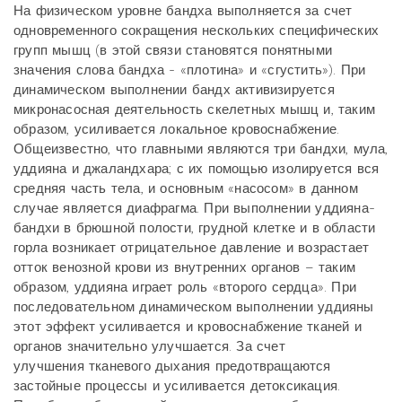
На физическом уровне бандха выполняется за счет
одновременного сокращения нескольких специфических
групп мышц (в этой связи становятся понятными
значения слова бандха - «плотина» и «сгустить»). При
динамическом выполнении бандх активизируется
микронасосная деятельность скелетных мышц и, таким
образом, усиливается локальное кровоснабжение.
Общеизвестно, что главными являются три бандхи, мула,
уддияна и джаландхара; с их помощью изолируется вся
средняя часть тела, и основным «насосом» в данном
случае является диафрагма. При выполнении уддияна-
бандхи в брюшной полости, грудной клетке и в области
горла возникает отрицательное давление и возрастает
отток венозной крови из внутренних органов – таким
образом, уддияна играет роль «второго сердца». При
последовательном динамическом выполнении уддияны
этот эффект усиливается и кровоснабжение тканей и
органов значительно улучшается. За счет
улучшения тканевого дыхания предотвращаются
застойные процессы и усиливается детоксикация.