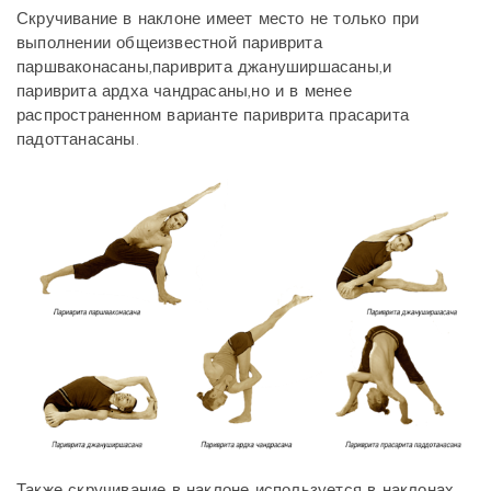
Скручивание в наклоне имеет место не только при
выполнении общеизвестной париврита
паршваконасаны,париврита джануширшасаны,и
париврита ардха чандрасаны,но и в менее
распространенном варианте париврита прасарита
падоттанасаны.
Также скручивание в наклоне используется в наклонах