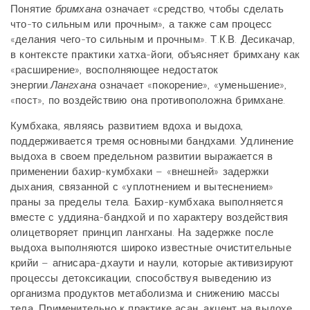
Понятие
бримхана
означает «средство, чтобы сделать
что-то сильным или прочным», а также сам процесс
«делания чего-то сильным и прочным». Т.К.В. Десикачар,
в контексте практики хатха-йоги, объясняет бримхану как
«расширение», восполняющее недостаток
энергии.
Лангхана
означает «покорение», «уменьшение»,
«пост», по воздействию она противоположна бримхане.
Кумбхака, являясь развитием вдоха и выдоха,
поддерживается тремя основными бандхами. Удлинение
выдоха в своем предельном развитии выражается в
применении бахир-кумбхаки – «внешней» задержки
дыхания, связанной с «уплотнением и вытеснением»
праны за пределы тела. Бахир-кумбхака выполняется
вместе с уддияна-бандхой и по характеру воздействия
олицетворяет принцип лангханы. На задержке после
выдоха выполняются широко известные очистительные
крийи – агнисара-дхаути и наули, которые активизируют
процессы детоксикации, способствуя выведению из
организма продуктов метаболизма и снижению массы
тела. Применительно к практике асан, акцент на выдохе