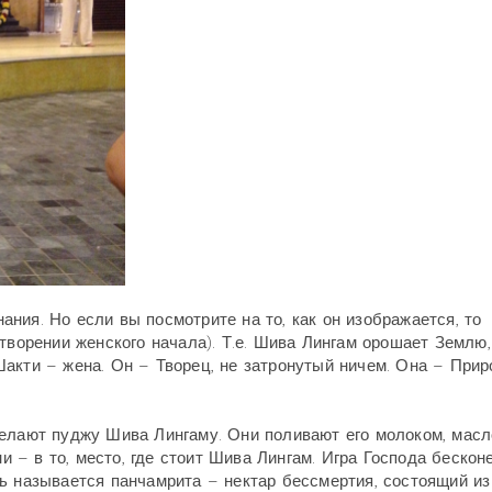
ния. Но если вы посмотрите на то, как он изображается, то
творении женского начала). Т.е. Шива Лингам орошает Землю,
акти – жена. Он – Творец, не затронутый ничем. Она – Прир
елают пуджу Шива Лингаму. Они поливают его молоком, масл
ни – в то, место, где стоит Шива Лингам. Игра Господа бескон
ь называется панчамрита – нектар бессмертия, состоящий из