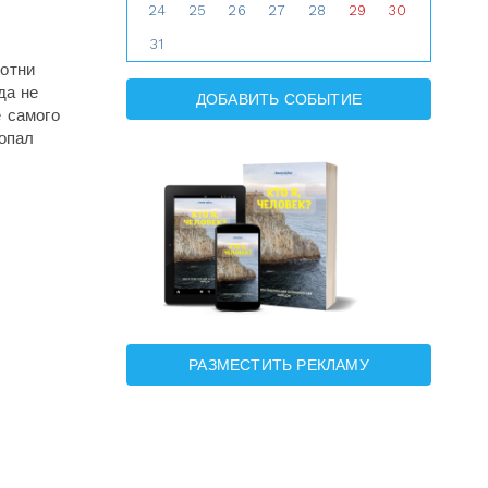
24
25
26
27
28
29
30
31
Сотни
да не
ДОБАВИТЬ СОБЫТИЕ
 самого
попал
РАЗМЕСТИТЬ РЕКЛАМУ