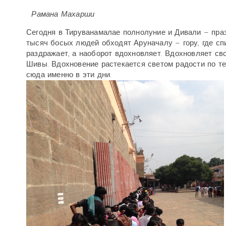
Рамана Махарши
Сегодня в Тируванамалае полнолуние и Дивали – праз
тысяч босых людей обходят Аруначалу – гору, где сп
раздражает, а наоборот вдохновляет. Вдохновляет св
Шивы. Вдохновение растекается светом радости по тел
сюда именно в эти дни.