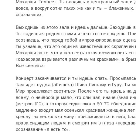
Махарши. Темнеет. Ты входишь в центральный зал и 
вовсе, а вокруг сотни таких же как и ты – блаженных
осознавших.
Выходишь из этого зала и идешь дальше. Заходишь в к
Ты садишься рядом с ними и чего-то тоже ждешь. Прич
осознаешь, что перед тобой импровизированная сцена,
ты узнаешь, что это один из известнейших скрипачей 
Махарши за то, что у него есть такая возможность сыг
«сахасрара взрывается различными красками», а брыз
Все светится.
Концерт заканчивается и ты идешь спать. Просыпаяс
Там идет пуджа (абишека) Шива Лингаму и Гуру. Ты 
Мир продолжает светиться. После чего ты идешь на д
всему, о нейвообще мало, кто слышал, иначе (зная и
(метров 100), в котором сидит около 60-70 «бледноли
медленно входит малюсенькая красивая женщина лет
креслу, на несколько минут присаживается в него, бла
права сидящим людям, и смотрит им в глаза «передав
осознавание «я есть то».