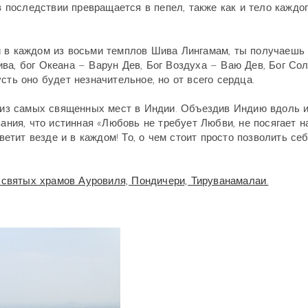
в последствии превращается в пепел, также как и тело каждог
й в каждом из восьми темплов Шива Лингамам, ты получаешь
ва, бог Океана – Варун Дев, Бог Воздуха – Ваю Дев, Бог Со
сть оно будет незначительное, но от всего сердца.
о из самых священных мест в Индии. Объездив Индию вдоль 
вания, что истинная «Любовь не требует Любви, не посягает н
светит везде и в каждом! То, о чем стоит просто позволить се
святых храмов Ауровиля, Пондичери, Тируванамалаи.