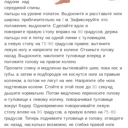
ладони над
серединой спины,
пальцы на уровне лопаток. Выдохните и расставьте ноги
широко, приблизительно на 1 м. Зафиксируйте это
положение, выдохните. Сделайте вдох и
поверните правую стопу вправо на 90 градусов, держа
пальцы ног и пятку на одной линии с туловищем,
а левую стопу на 75-80 градусов правее, вытяните
левую ногу и напрягите ее в колене. Откиньте голову
назад. Выдохните, наклоните туловище вперед и
положите голову на правое колено.
Прогните спину и медленно вытягивайте шею, пока нос и
губы, а затем и подбородок не коснутся ноги за правым
коленом, а потом не лягут на нее. Напрягите обе ноги,
подтягивая колени. Стойте в этой позе до 30 секунд,
дышите нормально. Потом медленно переносите голову
и туловище к левому колену, поворачивая туловище
вокруг бедер. Одновременно поворачивайте левую
стопу влево на 90 градусов, а правую влево на 75-80
градусов. Теперь поднимите туловище и голову, отведите
их назад, насколько возможно, не сгибая правой ноги.