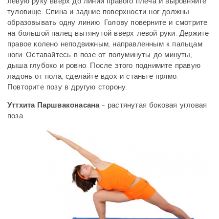
левую руку вверх до линии правого плеча и выровняйте
туловище. Спина и задние поверхности ног должны
образовывать одну линию. Голову поверните и смотрите
на большой палец вытянутой вверх левой руки. Держите
правое колено неподвижным, направленным к пальцам
ноги. Оставайтесь в позе от полуминуты до минуты,
дыша глубоко и ровно. После этого поднимите правую
ладонь от пола, сделайте вдох и станьте прямо.
Повторите позу в другую сторону.
Уттхита Паршваконасана
- растянутая боковая угловая
поза