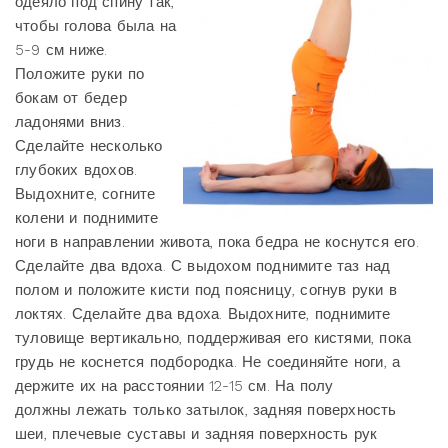
одеяло под спину так,
чтобы голова была на
5-9 см ниже.
Положите руки по
бокам от бедер
ладонями вниз.
Сделайте несколько
глубоких вдохов.
Выдохните, согните
колени и поднимите
ноги в направлении живота, пока бедра не коснутся его.
Сделайте два вдоха. С выдохом поднимите таз над
полом и положите кисти под поясницу, согнув руки в
локтях. Сделайте два вдоха. Выдохните, поднимите
туловище вертикально, поддерживая его кистями, пока
грудь не коснется подбородка. Не соединяйте ноги, а
держите их на расстоянии 12-15 см. На полу
должны лежать только затылок, задняя поверхность
шеи, плечевые суставы и задняя поверхность рук