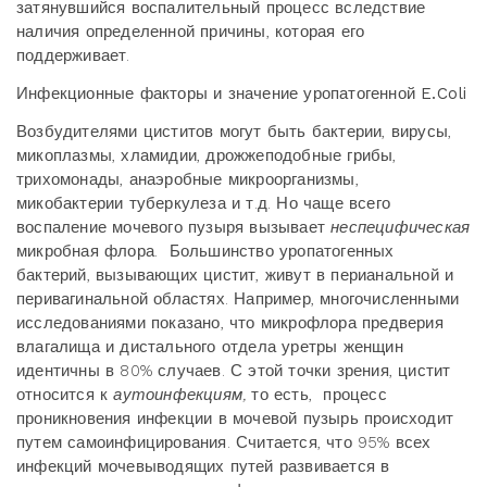
затянувшийся воспалительный процесс вследствие
наличия определенной причины, которая его
поддерживает.
Инфекционные факторы и значение уропатогенной E.Coli
Возбудителями циститов могут быть бактерии, вирусы,
микоплазмы, хламидии, дрожжеподобные грибы,
трихомонады, анаэробные микроорганизмы,
микобактерии туберкулеза и т.д. Но чаще всего
воспаление мочевого пузыря вызывает
неспецифическая
микробная флора. Большинство уропатогенных
бактерий, вызывающих цистит, живут в перианальной и
перивагинальной областях. Например, многочисленными
исследованиями показано, что микрофлора предверия
влагалища и дистального отдела уретры женщин
идентичны в 80% случаев. С этой точки зрения, цистит
относится к
аутоинфекциям,
то есть, процесс
проникновения инфекции в мочевой пузырь происходит
путем самоинфицирования. Считается, что 95% всех
инфекций мочевыводящих путей развивается в