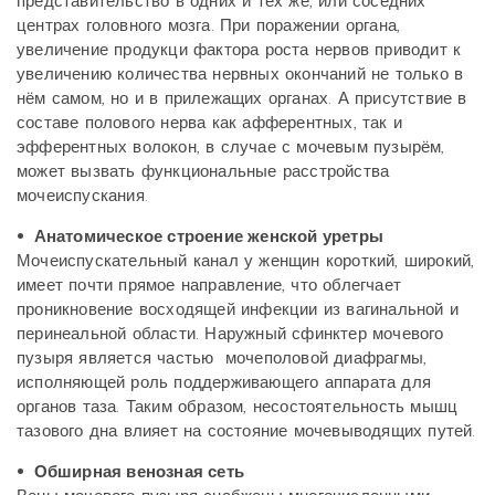
представительство в одних и тех же, или соседних
центрах головного мозга. При поражении органа,
увеличение продукци фактора роста нервов приводит к
увеличению количества нервных окончаний не только в
нём самом, но и в прилежащих органах. А присутствие в
составе полового нерва как афферентных, так и
эфферентных волокон, в случае с мочевым пузырём,
может вызвать функциональные расстройства
мочеиспускания.
• Анатомическое строение женской уретры
Мочеиспускательный канал у женщин короткий, широкий,
имеет почти прямое направление, что облегчает
проникновение восходящей инфекции из вагинальной и
перинеальной области. Наружный сфинктер мочевого
пузыря является частью мочеполовой диафрагмы,
исполняющей роль поддерживающего аппарата для
органов таза. Таким образом, несостоятельность мышц
тазового дна влияет на состояние мочевыводящих путей.
• Обширная венозная сеть