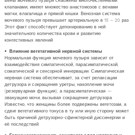
Вены мочевого пузыря снабжены многочисленными
клапанами, имеют множество анастомозов с венами
матки, влагалища и прямой кишки. Венозная система
мочевого пузыря превышает артериальную в 15 – 20 раз.
Этот факт способствует депонированию в ней
значительного количества крови и развитию
конгестивных явлений.
• Влияние вегетативной нервной системы
Нормальная функция мочевого пузыря зависит от
взаимодействия симпатической, парасимпатической,
соматической и сенсорной иннервации. Симпатическая
нервная система обеспечивает, за счет релаксации
детрузора и сокращения уретры, накопление мочи
(резервуарная функция), а парасимпатическая —
эвакуацию мочи, вызывая сокращение детрузора.
Известно, что женщины более подвержены вегетозам, а
сдвиг вегетативного тонуса в ту или иную сторону может
быть причиной детрузорно-сфинктерной диссинергии и
её последствий.