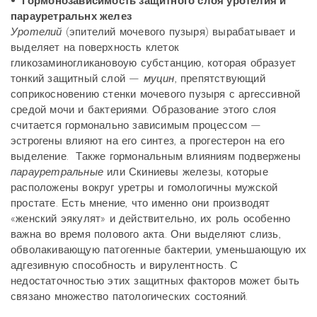
• Гормонозависимость защитного слоя уротелия и
парауретральнх желез
Уротелий
(эпителий мочевого пузыря) вырабатывает и
выделяет на поверхность клеток
гликозаминогликановоую субстанцию, которая образует
тонкий защитный слой —
муцин
, препятствующий
соприкосновению стенки мочевого пузыря с аргессивной
средой мочи и бактериями. Образование этого слоя
считается гормонально зависимым процессом —
эстрогены влияют на его синтез, а прогестерон на его
выделение. Также гормональным влияниям подвержены
парауретральные
или Скиниевы железы, которые
расположены вокруг уретры и гомологичны мужской
простате. Есть мнение, что именно они производят
«женский эякулят» и действительно, их роль особенно
важна во время полового акта. Они выделяют слизь,
обволакивающую патогенные бактерии, уменьшающую их
адгезивную способность и вирулентность. С
недостаточностью этих защитных факторов может быть
связано множество патологических состояний.