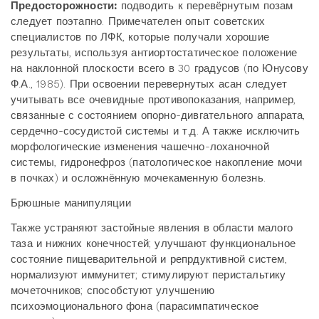
Предосторожности:
подводить к перевёрнутым позам
следует поэтапно. Примечателен опыт советских
специалистов по ЛФК, которые получали хорошие
результаты, используя антиортостатическое положение
на наклонной плоскости всего в 30 градусов (по Юнусову
Ф.А., 1985). При освоении перевернутых асан следует
учитывать все очевидные противопоказания, например,
связанные с состоянием опорно-дивгательного аппарата,
сердечно-сосудистой системы и т.д. А также исключить
морфологические изменения чашечно-лоханочной
системы, гидронефроз (патологическое накопление мочи
в почках) и осложнённую мочекаменную болезнь.
Брюшные манипуляции
Также устраняют застойные явления в области малого
таза и нижних конечностей; улучшают функциональное
состояние пищеварительной и репрдуктивной систем,
нормализуют иммунитет; стимулируют перистальтику
мочеточников; способстуют улучшению
психоэмоционального фона (парасимпатическое