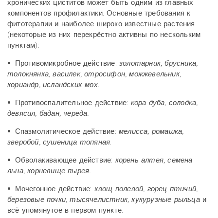
хронических циститов может быть одним из главных
компонентов профилактики. Основные требования к
фитотерапии и наиболее широко известные растения
(некоторые из них перекрёстно активны по нескольким
пунктам):
•
Противомикробное действие:
золотарник, брусника,
толокнянка, василек, отросифон, можжевельник,
кориандр, исландских мох
.
•
Противоспалительное действие:
кора дуба, солодка,
девясил, бадан, череда.
•
Спазмолитическое действие:
мелисса, ромашка,
зверобой, сушеница топяная
.
•
Обволакивающее действие:
корень алтея, семена
льна, корневище пырея.
•
Мочегонное действие:
хвощ полевой, горец птичий,
березовые почки, тысячелистник, кукурузные рыльца
и
всё упомянутое в первом пункте.