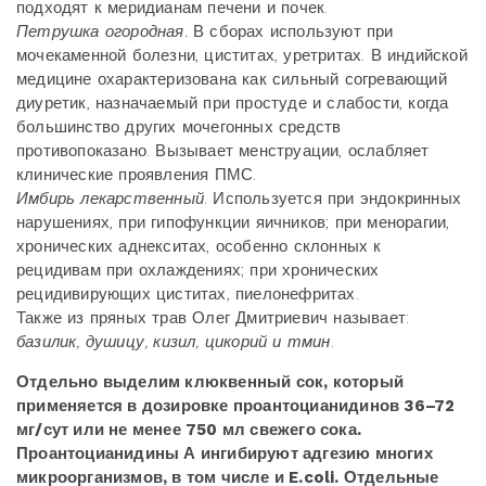
подходят к меридианам печени и почек.
Петрушка огородная.
В сборах используют при
мочекаменной болезни, циститах, уретритах. В индийской
медицине охарактеризована как сильный согревающий
диуретик, назначаемый при простуде и слабости, когда
большинство других мочегонных средств
противопоказано. Вызывает менструации, ослабляет
клинические проявления ПМС.
Имбирь лекарственный
. Используется при эндокринных
нарушениях, при гипофункции яичников; при менорагии,
хронических аднекситах, особенно склонных к
рецидивам при охлаждениях; при хронических
рецидивирующих циститах, пиелонефритах.
Также из пряных трав Олег Дмитриевич называет:
базилик, душицу, кизил, цикорий и тмин
.
Отдельно выделим клюквенный сок, который
применяется в дозировке проантоцианидинов 36–72
мг/сут или не менее 750 мл свежего сока.
Проантоцианидины А ингибируют адгезию многих
микроорганизмов, в том числе и E.coli. Отдельные