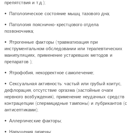
препятствия и т.д.);
•
Патологическое состояние мышц тазового дна;
•
Патология пояснично-крестцового отдела
позвоночника;
•
Ятрогенные факторы (травматизация при
инструментальном обследовании или терапевтических
манипуляциях, применение устаревших методов и
препаратов );
•
Ятрофобия, некорректное самолечение;
•
Сексуальная активность: частый или грубый коитус,
дефлорация, отсутствие оргазма (застойные очаги
нервного возбуждения), применение неудачных средств
контрацепции (спермицидные тампоны) и лубрикантов (с
антисептиками);
•
Аллергические факторы;
•
Нарушения гигиены;