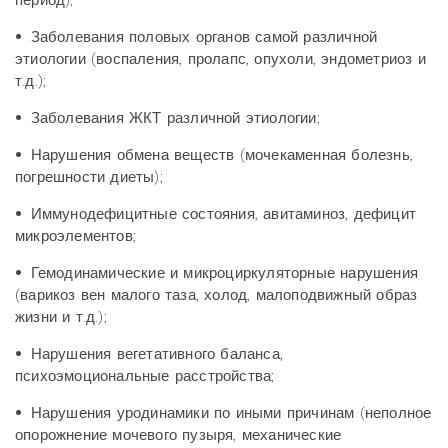
период);
•
Заболевания половых органов самой различной
этиологии (воспаления, пролапс, опухоли, эндометриоз и
т.д.);
•
Заболевания ЖКТ различной этиологии;
•
Нарушения обмена веществ (мочекаменная болезнь,
погрешности диеты);
•
Иммунодефицитные состояния, авитаминоз, дефицит
микроэлементов;
•
Гемодинамические и микроциркуляторные нарушения
(варикоз вен малого таза, холод, малоподвижный образ
жизни и т.д.);
•
Нарушения вегетативного баланса,
психоэмоциональные расстройства;
•
Нарушения уродинамики по иными причинам (неполное
опорожнение мочевого пузыря, механические