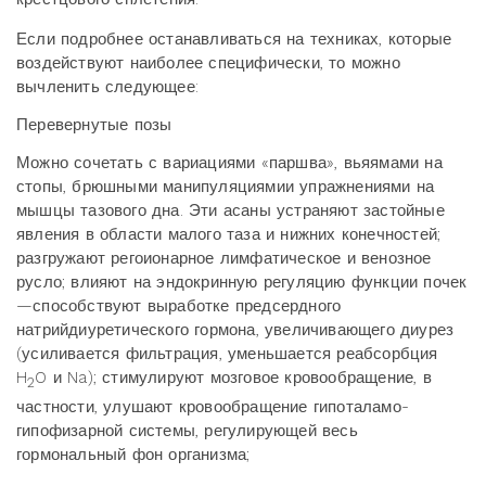
Если подробнее останавливаться на техниках, которые
воздействуют наиболее специфически, то можно
вычленить следующее:
Перевернутые позы
Можно сочетать с вариациями «паршва», вьяямами на
стопы, брюшными манипуляциямии упражнениями на
мышцы тазового дна. Эти асаны устраняют застойные
явления в области малого таза и нижних конечностей;
разгружают регоионарное лимфатическое и венозное
русло; влияют на эндокринную регуляцию функции почек
—способствуют выработке предсердного
натрийдиуретического гормона, увеличивающего диурез
(усиливается фильтрация, уменьшается реабсорбция
H
O и Na); стимулируют мозговое кровообращение, в
2
частности, улушают кровообращение гипоталамо-
гипофизарной системы, регулирующей весь
гормональный фон организма;