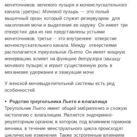
мочеточников, мочевого пузыря и мочеиспускательного
канала (уретры).
Мочевой пузырь
— это полый
мышечный орган, который служит резервуаром для
накопления мочи и выделения ее наружу. Он имеет три
отверстия: два из них представлены устьями
мочеточников, третье – это внутреннее отверстие
мочеиспускательного канала. Между отверстиями
располагается
треугольник Льето
. Он имеет мощную
иннервацию, влияет на функцию
детрузора
(мышцу
мочевого пузыря) и играет существенную роль в
механизме удержания и эвакуации мочи.
У женской мочевыделительной системы есть ряд
особенностей:
• Родство треугольника Льето и влагалища
Треугольник Льето имеет общий эмбриогенез и схожую
гистологию с влагалищем. Является эндокринно-
рецепторным органом, в котором, под влиянием гормонов
яичника, в течение менструального цикла происходят
циклические изменения. Также эстрогенным влияниям