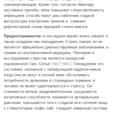
глюкокортикоидов. Кроме того, согласно Айенгару,
пассивные прогибы лёжа повышают сопротивляемость
инфекциям, способствуют расслаблению гладкой
мускулатуры внутренних органов и снимают
рефлекторный спазм передней стенки живота.
Предосторожности:
в последнее время, много говорят о
таком синдроме как гипоадрения. Строго говоря, он не
является официально диагностируемым заболеванием, а
термин из альтернативной медицины. Пионером в
исследовании стрессов является канадский
эндокринолог Ганс Селье (1907-1982). Гипоадрения это
состояние, связанное с гипофункцией надпочечников,
когда они не могут в полной мере обслуживать
потребоности организма в стероидных гормонах и
человек не может адаптироваться к стрессу. Он
становится вялым, раздражительным, ухудшаются
когнитивные способности, понижается артериальное
давление, повышается тяга к сладкой или солёной пище,
к стимуляторам (кофе, чай), страдает иммунная система,