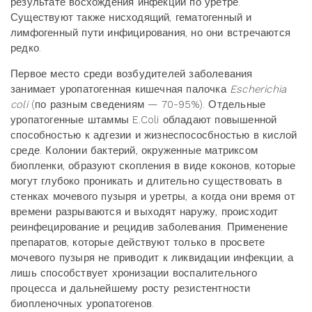
результате восхождения инфекции по уретре.
Существуют также нисходящий, гематогенный и
лимфогенный пути инфицирования, но они встречаются
редко.
Первое место среди возбудителей заболевания
занимает уропатогенная кишечная палочка
Escherichia
coli
(по разным сведениям — 70-95%). Отдельные
уропатогенные штаммы E.Coli обладают повышенной
способностью к адгезии и жизнеспососбностью в кислой
среде. Колонии бактерий, окруженные матриксом
биопленки, образуют скопления в виде коконов, которые
могут глубоко проникать и длительно существовать в
стенках мочевого пузыря и уретры, а когда они время от
времени разрываются и выходят наружу, происходит
реинфецирование и рецидив заболевания. Применение
препаратов, которые действуют только в просвете
мочевого пузыря не приводит к ликвидации инфекции, а
лишь способствует хронизации воспалительного
процесса и дальнейшему росту резистентности
биопленочных уропатогенов.