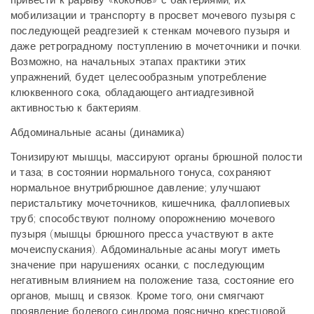
привести к рарыву «коконов» с бактериями, их
мобилизации и транспорту в просвет мочевого пузыря с
последующей реадгезией к стенкам мочевого пузыря и
даже ретроградному поступлению в мочеточники и почки.
Возможно, на начальных этапах практики этих
упражнений, будет целесообразным употребление
клюквенного сока, обладающего антиадгезивной
активностью к бактериям.
Абдоминальные асаны (динамика)
Тонизируют мышцы, массируют органы брюшной полости
и таза; в состоянии нормального тонуса, сохраняют
нормальное внутрибрюшное давление; улучшают
перистальтику мочеточников, кишечника, фаллопиевых
труб; способствуют полному опорожнению мочевого
пузыря (мышцы брюшного пресса участвуют в акте
мочеиспускания). Абдоминальные асаны могут иметь
значение при нарушениях осанки, с последующим
негативным влиянием на положение таза, состояние его
органов, мышц и связок. Кроме того, они смягчают
проявление болевого синдрома пояснично крестцовой