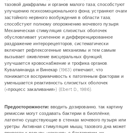
тазовой диафрагмы и органов малого таза; способстуют
улучшению психоэмоционального фона; устраняют очаги
застойного нервного возбуждения в области таза;
способстуют полному опорожнению мочевого пузыря.
Механическая стимуляция слизистых оболочек
обусловливает усиленное и дифференцированное
раздражение интерорецепторов, систематически
включает рефлексогенные механизмы и тем самым
вызывает оживление висцеральных функций,
улучшается кровоснабжение и трофика органов.
Кувалаянанда и Винекар (1963) отмечают, что
понижается восприимчивость к патогенным факторам и
уменьшается реактивность слизистых оболочек
(«процесс закаливания») (Ebert D., 1986).
Предосторожности:
вводить дозированно, так картину
ремиссии могут создавать бактерии в биоплёнке,
латентно существующие в стенках мочевого пузыря или
уретры. Активная стимуляция мышц тазового дна может