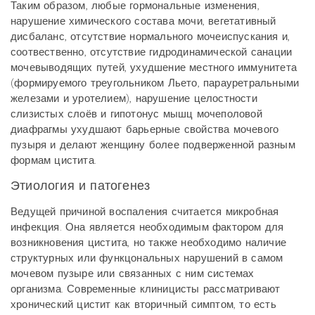
Таким образом, любые гормональные изменения,
нарушение химического состава мочи, вегетативный
дисбаланс, отсутствие нормального мочеиспускания и,
соотвественно, отсутствие гидродинамической санации
мочевыводящих путей, ухудшение местного иммунитета
(формируемого треугольником Льето, парауретральными
железами и уротелием), нарушение целостности
слизистых слоёв и гипотонус мышц мочеполовой
диафрагмы ухудшают барьерные свойства мочевого
пузыря и делают женщину более подверженной разным
формам цистита.
Этиология и патогенез
Ведущей причиной воспаления считается микробная
инфекция. Она является необходимым фактором для
возникновения цистита, но также необходимо наличие
структурных или функцональных нарушений в самом
мочевом пузыре или связанных с ним системах
организма. Современные клиницисты рассматривают
хронический цистит как вторичный симптом, то есть