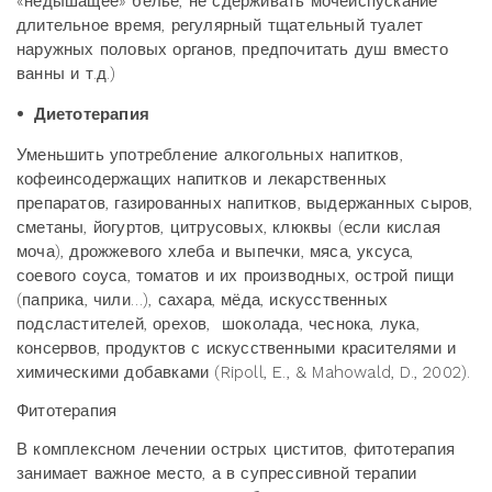
«недышащее» бельё, не сдерживать мочеиспускание
длительное время, регулярный тщательный туалет
наружных половых органов, предпочитать душ вместо
ванны и т.д.)
• Диетотерапия
Уменьшить употребление алкогольных напитков,
кофеинсодержащих напитков и лекарственных
препаратов, газированных напитков, выдержанных сыров,
сметаны, йогуртов, цитрусовых, клюквы (если кислая
моча), дрожжевого хлеба и выпечки, мяса, уксуса,
соевого соуса, томатов и их производных, острой пищи
(паприка, чили…), сахара, мёда, искусственных
подсластителей, орехов, шоколада, чеснока, лука,
консервов, продуктов с искусственными красителями и
химическими добавками (Ripoll, E., & Mahowald, D., 2002).
Фитотерапия
В комплексном лечении острых циститов, фитотерапия
занимает важное место, а в супрессивной терапии