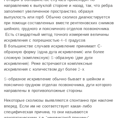
направлению к выпуклой стороне и назад, так, что ребра
заполняют увеличенное пространство, образуя
выпуклость или горб. Обычно сколиоз диагностируется
при помощи составленных вместе рентгеновских снимков
шейного, грудного и поясничного отделов позвоночника.
Есть стандартный метод точного измерения величины
искривления с погрешностью 4-6 градусов.
В большинстве случаев искривление принимает С-
образную форму (одна дуга искривления) или более
сложную (комплексную) S-образную (две дуги
искривления). Реже встречаются комплексные
искривления с количеством дуг более 2-х.
S-образное искривление обычно бывает в шейном и
пояснично-грудном отделах позвоночника, дуги которого
направлены в противоположные стороны.
Некоторые сколиозы выявляются спонтанно при наклоне
вперед. Если им не соответствует какая-либо
специфическая причина, то они называются
идиопатическими, т.е. "неизвестной причины".