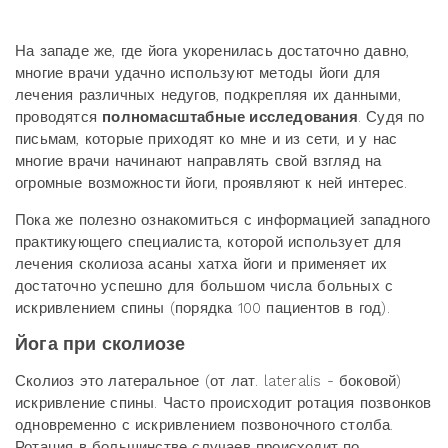
На западе же, где йога укоренилась достаточно давно,
многие врачи удачно используют методы йоги для
лечения различных недугов, подкрепляя их данными,
проводятся
полномасштабные исследования
. Судя по
письмам, которые приходят ко мне и из сети, и у нас
многие врачи начинают направлять свой взгляд на
огромные возможности йоги, проявляют к ней интерес.
Пока же полезно ознакомиться с информацией западного
практикующего специалиста, которой использует для
лечения сколиоза асаны хатха йоги и применяет их
достаточно успешно для большом числа больных с
искривлением спины (порядка 100 пациентов в год).
Йога при сколиозе
Сколиоз это латеральное (от лат. lateralis - боковой)
искривление спины. Часто происходит ротация позвонков
одновременно с искривлением позвоночного столба.
Ротация в большинстве случаев происходит по