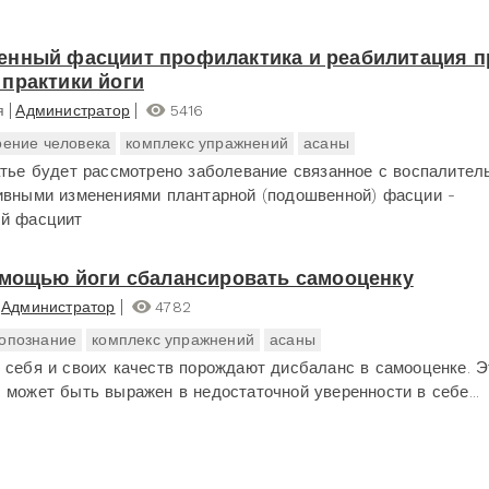
нный фасциит профилактика и реабилитация п
практики йоги
я
Администратор
5416
оение человека
комплекс упражнений
асаны
атье будет рассмотрено заболевание связанное с воспалител
ивными изменениями плантарной (подошвенной) фасции -
й фасциит
омощью йоги сбалансировать самооценку
Администратор
4782
опознание
комплекс упражнений
асаны
 себя и своих качеств порождают дисбаланс в самооценке. Э
 может быть выражен в недостаточной уверенности в себе...