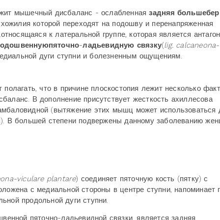
лежит мышечный дисбаланс - ослабленная
задняя большебер
ухожилия которой переходят на подошву и перенапряженная
,
относящаяся к латеральной группе, которая является антагон
одошвенную
пяточно
-
ладьевидную
связку
(
lig
.
calcaneona
-
 медиальной дуги ступни и болезненным ощущениям.
 полагать, что в причине плоскостопия лежит несколько факт
сбаланс. В дополнение присутствует жесткость ахиллесова
камбаловидной (вытяжение этих мышц может использоваться 
я). В большей степени подвержены данному заболеванию жен
.
eona
-
viculare plantare
) соединяет пяточную кость (пятку) с
оложена с медиальной стороны в центре ступни, напоминает 
льной продольной дуги ступни.
енной пяточно-ладьевидной связки, является задняя