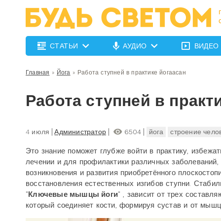
СТАТЬИ
АУДИО
ВИДЕО
Главная
»
Йога
»
Работа ступней в практике йогаасан
Работа ступней в практ
4 июля
Администратор
6504
йога
строение чело
Это знание поможет глубже войти в практику, избежа
лечении и для профилактики различных заболеваний,
возникновения и развития приобретённого плоскостоп
восстановления естественных изгибов ступни. Стабиль
"
Ключевые мышцы йоги
" , зависит от трех составл
который соединяет кости, формируя сустав и от мышц