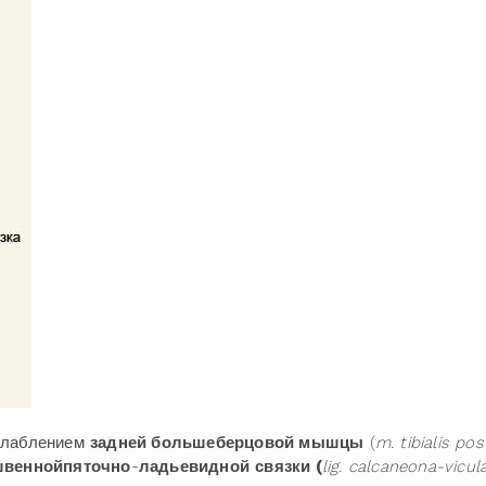
ослаблением
задней большеберцовой мышцы
(
m
.
tibialis pos
швенной
пяточно
-
ладьевидной
связки (
lig
.
calcaneona
-
vicul