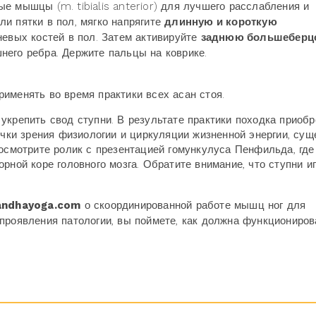
е мышцы (m. tibialis anterior) для лучшего расслабления и
и пятки в пол, мягко напрягите
длинную и короткую
невых костей в пол. Затем активируйте
заднюю большеберц
него ребра. Держите пальцы на коврике.
именять во время практики всех асан стоя.
укрепить свод ступни. В результате практики походка приобр
очки зрения физиологии и циркуляции жизненной энергии, сущ
посмотрите ролик с презентацией гомункулуса Пенфильда, где
рной коре головного мозга. Обратите внимание, что ступни и
ndhayoga.com
о скоординированной работе мышц ног для
проявления патологии, вы поймете, как должна функциониров