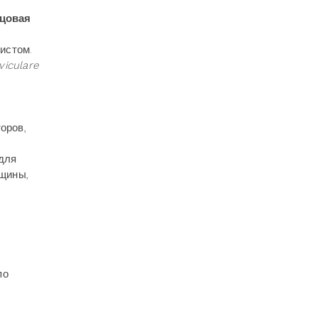
цовая
истом.
viculare
оров,
для
щины,
по