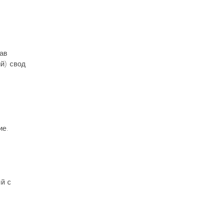
ав
й) свод
ие.
й с