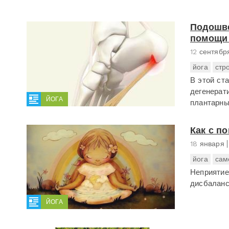
Подошве
помощи 
12 сентябр
йога
стр
В этой ст
дегенерат
ЙОГА
плантарны
Как с п
18 января
йога
сам
Неприятие
дисбаланс
ЙОГА