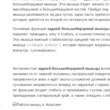
большеберцовая мышца. Эта мышца берет начало от м
малоберцовой и большеберцовой костей. Пройдя под
мышца разбивается на два пучка; одна часть крепится
которые крепятся ко второй по четвертую метатарзал
Основная функция
задней большеберцовой мышцы
помогает приводить ногу и сгибать в голеностопном су
Эта мышца важный стабилизатор средней части стопы
мышца (
m.
tibialis anterior
), которая проходит медиал
вовнутрь (супинировать).
Антагонистом
задней большеберцовой мышцы c
лу
начинается от нижней половины латеральной поверхн
направляется вниз и идёт около сухожилия длинной
сухожилие направляется вперёд по наружной стороне 
ее функцию входит сгибать и пронировать ступню (ра
приподнимая латеральный край, а также отводить сто