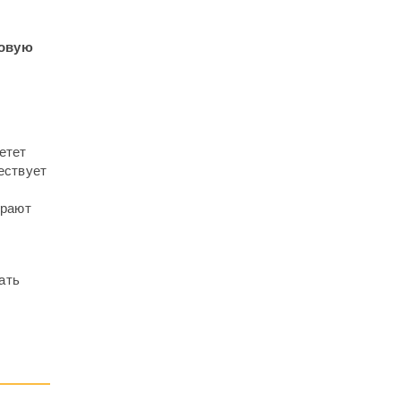
овую
етет
ествует
грают
ать