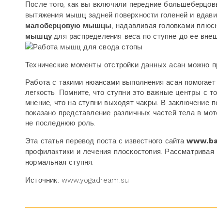
После того, как вы включили передние большеберцовы
вытяжения мышц задней поверхности голеней и вдавил
малоберцовую мышцы
, надавливая головками плюс
мышцу
для распределения веса по ступне до ее внеш
Технические моменты отстройки данных асан можно пр
Работа с такими нюансами выполнения асан помогает 
легкость. Помните, что ступни это важные центры с т
мнение, что на ступни выходят чакры. В заключение 
показано представление различных частей тела в мото
не последнюю роль.
Эта статья перевод поста с известного сайта
www.ba
профилактики и лечения плоскостопия. Рассматривая 
нормальная ступня.
Источник: www.yogadream.su