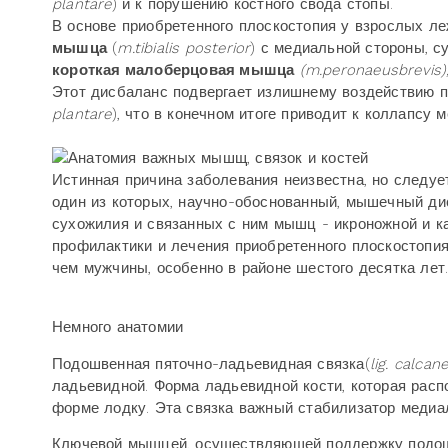
plantare
) и к порушению костного свода стопы.
В основе приобретенного плоскостопия у взрослых 
мышца
(
m
.
tibialis posterior
) с медиальной стороны, с
короткая малоберцовая мышца
(
m
.
peronaeus
brevis
)
Этот дисбаланс подвергает излишнему воздействию п
plantare
), что в конечном итоге приводит к коллапсу
Истинная причина заболевания неизвестна, но следует
один из которых, научно-обоснованный, мышечный ди
сухожилия и связанных с ним мышц - икроножной и 
профилактики и лечения приобретенного плоскостопи
чем мужчины, особенно в районе шестого десятка лет
Немного анатомии
Подошвенная пяточно-ладьевидная связка(
lig
.
calcan
ладьевидной. Форма ладьевидной кости, которая расп
форме лодку. Эта связка важный стабилизатор медиа
Ключевой мышцей, осуществляющей поддержку подошв