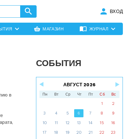
ВХОД
ЫТИЯ
МАГАЗИН
ЖУРНАЛ
СОБЫТИЯ
АВГУСТ 2026
пию в
Пн
Вт
Ср
Чт
Пт
Сб
Вс
1
2
3
4
5
6
7
8
9
ге
арата,
10
11
12
13
14
15
16
17
18
19
20
21
22
23