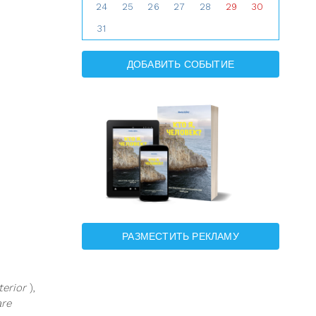
24
25
26
27
28
29
30
31
ДОБАВИТЬ СОБЫТИЕ
РАЗМЕСТИТЬ РЕКЛАМУ
terior
),
are