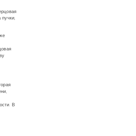
ерцовая
 пучки,
кже
цовая
ву
торая
ни,
ости. В