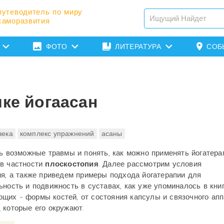
путеводитель по миру
саморазвития
ФОТО
ЛИТЕРАТУРА
СОБ
ике йогаасан
века
комплекс упражнений
асаны
ть возможные травмы и понять, как можно применять йогатера
 в частности
плоскостопия
. Далее рассмотрим условия
ия, а также приведем примеры подхода йогатерапии для
ность и подвижность в суставах, как уже упоминалось в кни
яющих - формы костей, от состояния капсулы и связочного апп
 которые его окружают.