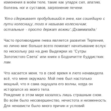
изменения в моём теле, такие как упадок сил, апатию,
болезнь ног и суставов, загрязнение печени.
"Кто сдерживает пробудившийся гнев, как сошедшую с
пути колесницу, того я называю колесничим;
остальные - просто держат вожжи"./Дхаммапада/
Часто противоядием гнева является развития Терпения,
но лично мне больше всего помогает начитывание вслух
по нескольку раз на дню Выдежрки из "Сутры
Золотистого Света" или книги о Бодхичитте буддистких
лам.
Что касается меня, то в своё время я люто ненавидела
всё, что меня окружало. Мой гнев был настолько
мощный, что я сама ощущала его волны, когда он
исторгался из моего тела.
Рождение в этом мире казалось лишь страшным сном.
Во всём было несовершенство, нечистота и низменность.
Для ненависти было много причин и условий.