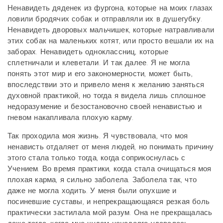
Ненавидеть дяденек из фургона, которые на моих глазах
ловили бродячих собак и отправляли их в душегубку.
Ненавидеть дворовых мальчишек, которые натравливали
этих собак на маленьких котят, или просто вешали их на
заборах. Ненавидеть одноклассниц, которые
сплетничали и клеветали. И так далее. Я не могла
понять этот мир и его закономерности, может быть,
впоследствии это и привело меня к желанию заняться
духовной практикой, но тогда я видела лишь сплошное
недоразумение и безостановочно своей ненавистью и
гневом накапливала плохую карму.
Так проходила моя жизнь. Я чувствовала, что моя
ненависть отдаляет от меня людей, но понимать причину
этого стала только тогда, когда соприкоснулась с
Учением. Во время практики, когда стала очищаться моя
плохая карма, я сильно заболела. Заболела так, что
даже не могла ходить. У меня были опухшие и
посиневшие суставы, и непрекращающаяся резкая боль
практически застилала мой разум. Она не прекращалась