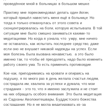
проведённое мной в больницах в большом мешке.
Практику мне порекомендовал делать один йогин,
который пришёл навестить меня ещё в больнице. Но
тогда я только отмахнулась от этого совета и
сконцентрировалась на боли, которую испытывала. В той
ситуации мне было смешно заниматься какими-то
медитациями. Но когда я узнала, что умру, мне ничего
не оставалось, как испытать последнее средство, даже
если оно не внушает никакой надежды на успех. Если
моя болезнь была вызвана ненавистью, а это было
именно так, то чтобы её преодолеть, надо было изменить
работу своего ума. То есть применить противоядие.
Кое-как, приподнимаясь на кровати и опираясь на
подушку, я по много раз в день желала счастья людям,
сострадала им, хвалила за успехи и думала, что мои
страдания - это то, что я именно заслужила и не стоит
на них обращать особого внимания. Это была медитация
из Садханы Аволокитешвары, Буддистского божества
сострадания. Но я не могла медитировать из-за