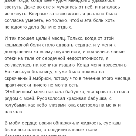
даже тогда, когда мне чудом ненадолго удавалось
заснуть. Даже во сне я мучалась от неё, и пыталась
исчезнуть. Впервые за свою жизнь я реально была
согласна умереть, но только, чтобы эта боль хоть
ненадолго дала бы мне отдых.
И так прошёл целый месяц. Только, когда от этой
кошмарной боли стало сдавать сердце, и у меня к
довершению ко всему опухли ноги, и появились явные
отёки на теле от сердечной недостаточности, я
согласилась на госпитализацию. Когда меня привезли в
Боткинскую больницу, я уже была похожа на
скрюченный эмбрион, потому что в течение этого месяца
практически ничего не могла есть.
"Эмбрионом" меня назвала бабушка, чья кровать стояла
рядом с моей. Русоволосая красивая бабушка, с
голубыми, как небо глазами, она смотрела на меня и
плакала.
В моём сердце врачи обнаружили жидкость, суставы
были воспалены, а соединительные ткани