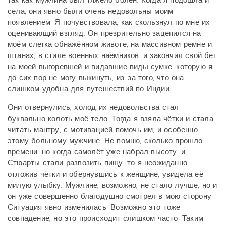
так как мужчина был тяжело болен. Когда я подошла и
села, они явно были очень недовольны моим
появлением. Я почувствовала, как скользнул по мне их
оценивающий взгляд. Он презрительно зацепился на
моём слегка обнажённом животе, на массивном ремне и
штанах, в стиле военных наёмников, и закончил свой бег
на моей выгоревшей и видавшие виды сумке, которую я
до сих пор не могу выкинуть, из-за того, что она
слишком удобна для путешествий по Индии.
Они отвернулись, холод их недовольства стал
буквально колоть моё тело. Тогда я взяла чётки и стала
читать мантру, с мотивацией помочь им, и особенно
этому больному мужчине. Не помню, сколько прошло
времени, но когда самолёт уже набрал высоту, и
Стюарты стали развозить пищу, то я неожиданно,
отложив чётки и обернувшись к женщине, увидела её
милую улыбку. Мужчине, возможно, не стало лучше, но и
он уже совершенно благодушно смотрел в мою сторону.
Ситуация явно изменилась. Возможно это тоже
совпадение, но это происходит слишком часто. Таким