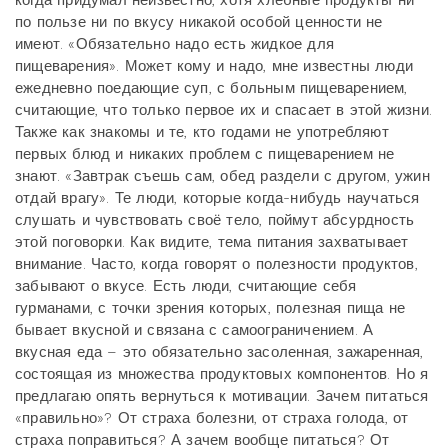
по пользе ни по вкусу никакой особой ценности не
имеют. «Обязательно надо есть жидкое для
пищеварения». Может кому и надо, мне известны люди
ежедневно поедающие суп, с больным пищеварением,
считающие, что только первое их и спасает в этой жизни.
Также как знакомы и те, кто годами не употребляют
первых блюд и никаких проблем с пищеварением не
знают. «Завтрак съешь сам, обед раздели с другом, ужин
отдай врагу». Те люди, которые когда-нибудь научаться
слушать и чувствовать своё тело, поймут абсурдность
этой поговорки. Как видите, тема питания захватывает
внимание. Часто, когда говорят о полезности продуктов,
забывают о вкусе. Есть люди, считающие себя
гурманами, с точки зрения которых, полезная пища не
бывает вкусной и связана с самоограничением. А
вкусная еда – это обязательно засоленная, зажаренная,
состоящая из множества продуктовых компонентов. Но я
предлагаю опять вернуться к мотивации. Зачем питаться
«правильно»? От страха болезни, от страха голода, от
страха поправиться? А зачем вообще питаться? От