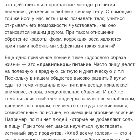
это действительно прекрасные методы развития
внимания, уважения и любви к своему телу. С помощью
той же йоги у нас есть шанс познавать тело, учиться
открывать его возможности, чувствовать, как оно
становится нашим другом. При таком отношении
обретение красоты форм, коррекция веса являются
приятными побочными эффектами таких занятий.
Ещё одно привычное поние в теме «здорового образа
жизни» — это
«правильное» питание
. Часто пищу делят
на полезную и вредную, сытную и диетическую и т.п.
Поскольку в нашем обществе высоко развитый культ
еды, то тема «правильного» питания всегда привлекает
внимание, споры, эмоциональное общение. И всё же
тема питания наиболее подвержена массовым шаблонам,
древним поговоркам, неизвестно, откуда появившимся,
сомнительным по истине, но имеющим огромное влияние.
Например, почти нет людей, которые не добавляют соль
в пищу. При этом нет шанса научиться чувствовать
истинный вкус продуктов. «Хлеб всему голова» — кто и
когда придумал неизвестно, хотя хлебные продукты ни