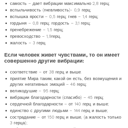
самость – дает вибрации максимально 2,8 герц;
вспыльчивость (гневливость)- 0,9 герц;
вспышка ярости – 0,5 герц; гнев – 1,4 герц;
гордыня – 0,8 герц; гордость – 3,1 герц;
пренебрежение – 1,5 герц;
превосходство – 1,9герц,
жалость – 3 герц.
Если человек живет чувствами, то он имеет
совершенно другие вибрации:
соответствие – от 38 герц и выше.
приятие Мира таким, какой он есть, без возмущения и
других негативных эмоций – 46 герц;
великодушие – 95 герц;
вибрации благодарности (спасибо) – 45 герц;
сердечной благодарности – от 140 герц и выше;
единство с другими людьми – 144 герц и выше;
сострадание – от 150 герц и выше, (а жалость только
3 герца);