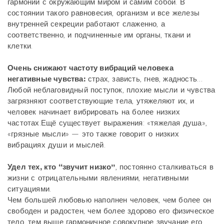
гармонии с окружающим миром и самим собой. В
состоянии такого равновесия, организм и все железы
внутренней секреции работают слаженно, а
соответственно, и подчиненные им органы, ткани и
клетки.
Очень снижают частоту вибраций человека
негативные чувства:
страх, зависть, гнев, жадность…
Любой неблаговидный поступок, плохие мысли и чувства
загрязняют соответствующие тела, утяжеляют их, и
человек начинает вибрировать на более низких
частотах.Ещё существует выражения: «тяжелая душа»,
«грязные мысли» — это также говорит о низких
вибрациях души и мыслей.
Удел тех, кто “звучит низко”
, постоянно сталкиваться в
жизни с отрицательными явлениями, негативными
ситуациями.
Чем большей любовью наполнен человек, чем более он
свободен и радостен, чем более здорово его физическое
тело, тем выше гармоничное совокупное звучание его