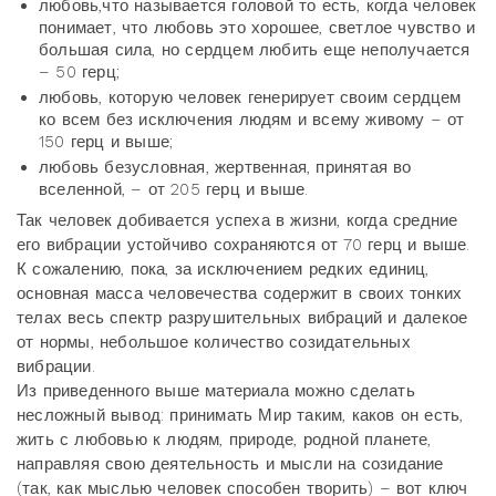
любовь,что называется головой то есть, когда человек
понимает, что любовь это хорошее, светлое чувство и
большая сила, но сердцем любить еще неполучается
– 50 герц;
любовь, которую человек генерирует своим сердцем
ко всем без исключения людям и всему живому – от
150 герц и выше;
любовь безусловная, жертвенная, принятая во
вселенной, – от 205 герц и выше.
Так человек добивается успеха в жизни, когда средние
его вибрации устойчиво сохраняются от 70 герц и выше.
К сожалению, пока, за исключением редких единиц,
основная масса человечества содержит в своих тонких
телах весь спектр разрушительных вибраций и далекое
от нормы, небольшое количество созидательных
вибрации.
Из приведенного выше материала можно сделать
несложный вывод: принимать Мир таким, каков он есть,
жить с любовью к людям, природе, родной планете,
направляя свою деятельность и мысли на созидание
(так, как мыслью человек способен творить) – вот ключ