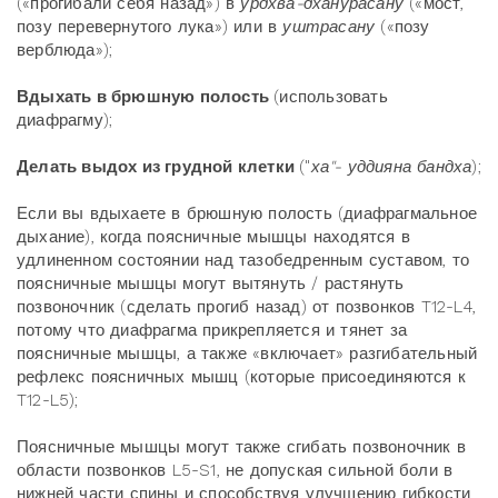
(«прогибали себя назад») в
урдхва-дханурасану
(«мост,
позу перевернутого лука») или в
уштрасану
(«позу
верблюда»);
Вдыхать в брюшную полость
(использовать
диафрагму);
Делать выдох из грудной клетки
("
ха"- уддияна
бандха
);
Если вы вдыхаете в брюшную полость (диафрагмальное
дыхание), когда поясничные мышцы находятся в
удлиненном состоянии над тазобедренным суставом, то
поясничные мышцы могут вытянуть / растянуть
позвоночник (сделать прогиб назад) от позвонков T12-L4,
потому что диафрагма прикрепляется и тянет за
поясничные мышцы, а также «включает» разгибательный
рефлекс поясничных мышц (которые присоединяются к
T12-L5);
Поясничные мышцы могут также сгибать позвоночник в
области позвонков L5-S1, не допуская сильной боли в
нижней части спины и способствуя улучшению гибкости