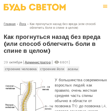
Главная
»
Йога
»
Как прогнуться назад без вреда (или способ
облегчить боли в спине в целом)
Как прогнуться назад без вреда
(или способ облегчить боли в
спине в целом)
29 октября
Администратор
6801
строение человека
строение йоги
асаны
У большинства современных
взрослых людей, как
правило, очень жесткая
средняя часть спины:
обычно в области от
позвонка Т10 до позвонка L4,