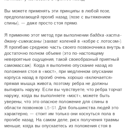
Вы можете применять эти принципы в любой позе,
предполагающей прогиб назад (позе с вытяжением
спины), — даже просто стоя прямо.
Я применяю этот метод при выполнении
баддха-хаста-
джану-симхасаны
(захват коленей в «кобре с лотосом»).
Я прогибаю среднюю часть своего позвоночника внутрь в
достаточно полном объеме (это по-настоящему
невероятные ощущения, такой своеобразный приятный
самомассаж). Когда я выполняю опускание назад из
положения стоя в «мост», при медленном опускании
корпуса назад в прогиб очень хорошо «включается»
прямая мышца живота, поэтому ребра не должны
выпирать наружу. Если вы чувствуете, что ребра торчат
наружу, когда вы выполняете «мост», можете быть
уверены, что это опасное положение для спины в
области позвонков L5-S1. Для большинства людей это
характерно, — стоит им только они коснуться пола в
прогибе назад. На самом деле, риск получения травмы
меньше, когда вы опускаетесь из положения стоя в