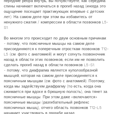
передние ребра внутрь, вы почувствуете, как середина
спины начинает включаться в прогиб назад (иногда это
ощущение посещает практикующих впервые с детских
лет). На самом деле при этом вы избавитесь от
ненужного сжатия / компрессии в области позвонков L5-
S1.
Во многом это происходит по двум основным причинам:
- потому, что поясничные мышцы на самом деле
присоединяются к поперечным отросткам позвонков T12-
L5 (см. фото с анатомией) и могут согнуть позвоночник
назад в области этих позвонков, если им не позволить
сделать прогиб назад в области позвонков L5-S1.
- потому, что диафрагма является куполообразной
мышцей, которая на самом деле присоединяется к
поясничным мышцам (см. фото с анатомией). Поэтому,
когда мы задействуем диафрагму (то есть, когда она
сжимается при вдохе в брюшную полость), она тянет за
поясничные мышцы. При этом даже «включаются»
поясничные мышцы (разгибательный рефлекс
поясничных мышц), отчего область позвонков T12-L5
начинает участвовать в прогибе назад.