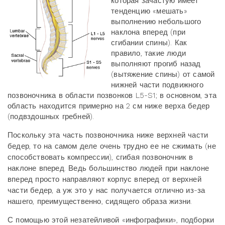
которая зачастую имеет
тенденцию «мешать»
выполнению небольшого
наклона вперед (при
сгибании спины). Как
правило, такие люди
выполняют прогиб назад
(вытяжение спины) от самой
нижней части подвижного
позвоночника в области позвонков L5-S1; в основном, эта
область находится примерно на 2 см ниже верха бедер
(подвздошных гребней).
Поскольку эта часть позвоночника ниже верхней части
бедер, то на самом деле очень трудно ее не сжимать (не
способствовать компрессии), сгибая позвоночник в
наклоне вперед. Ведь большинство людей при наклоне
вперед просто направляют корпус вперед от верхней
части бедер, а уж это у нас получается отлично из-за
нашего, преимущественно, сидящего образа жизни.
С помощью этой незатейливой «инфографики», подборки