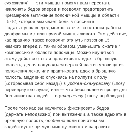
сухожилия) — эти мышцы помогут вам перестать
наклонять бедра вперед и позволят предотвратить
чрезмерное вытяжение поясничной мышцы в области
L5-S1, которое вызывает боль в пояснице.
Подать пупок вперед можно за счет сочетания работы
диафрагмы и / или прямой мышцы живота. Это действие,
как правило, также позволит втянуть позвонок L5
немного вперед и, таким образом, уменьшить сжатие /
компрессию в области поясницы. Можно научиться
этому действию, если практиковать вдох в брюшную
полость, делая полуподъем верхней части туловища из
положения лежа, или практиковать вдох в брюшную
полость, медленно опускаясь на полпути к полу
(«отбрасывая себя назад») в
урдхва-дханурасану
(«позу
перевернутого лука») или — что безопаснее и проще для
большинства людей — в
уштрасану
(«позу верблюда»).
После того как вы научитесь фиксировать бедра
(держать неподвижно) при вытяжении, а также вдыхать в
брюшную полость, особенно если при этом вы
задействуете прямую мышцу живота и направите