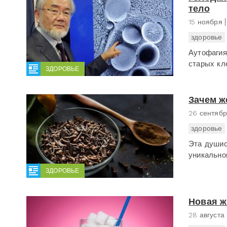
тело
15 ноября
здоровье
Аутофагия
старых кл
ЗДОРОВЬЕ
Зачем ж
26 сентяб
здоровье
Эта душис
уникально
ЗДОРОВЬЕ
Новая ж
28 августа