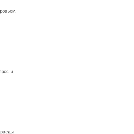
ровьем.
прос и
юрведы.