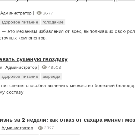
Администратор
3677
здоровое питание
голодание
 — это механизм избавления от всех, выполнивших свою рол
еточных компонентов.
евать сушеную гвоздику
ря
Администратор
49508
здоровое питание
аюрведа
тая специя способна вылечить множество болезней благода
му составу.
изнь за 2 недели: как отказ от сахара меняет моз
Администратор
3327