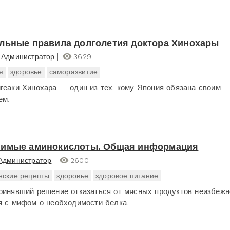
льные правила долголетия доктора Хинохары
Администратор
3629
я
здоровье
саморазвитие
геаки Хинохара — один из тех, кому Япония обязана своим
ем.
нимые аминокислоты. Общая информация
Администратор
2600
нские рецепты
здоровье
здоровое питание
ринявший решение отказаться от мясных продуктов неизбежн
я с мифом о необходимости белка.