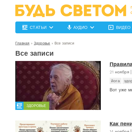
СТАТЬИ
АУДИО
ВИДЕО
Главная
»
Здоровье
»
Все записи
Все записи
Правила
21 ноября
йога
здо
Вот уже мн
ЗДОРОВЬЕ
Как пен
14 ноября