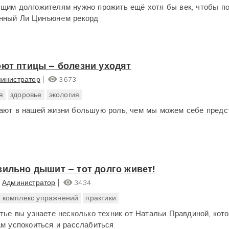
щим долгожителям нужно прожить ещё хотя бы век, чтобы п
нный Ли Цинъюнeм рекорд.
оют птицы – болезни уходят
инистратор
3673
я
здоровье
экология
ают в нашей жизни большую роль, чем мы можем себе предст
вильно дышит – тот долго живет!
Администратор
3434
комплекс упражнений
практики
атье вы узнаете несколько техник от Натальи Правдиной, кот
ам успокоиться и расслабиться.