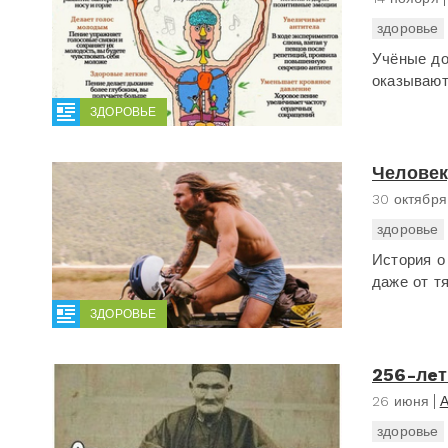
здоровье
Учёные до
оказывают
ЗДОРОВЬЕ
Человек
30 октября
здоровье
История о
даже от т
ЗДОРОВЬЕ
256-лeт
26 июня
А
здоровье