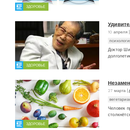
ЗДОРОВЬЕ
Удивите
10 апреля
психологи
Доктор Ши
долголети
ЗДОРОВЬЕ
Незаме
27 марта
вегетариа
Человек п
столкнётс
ЗДОРОВЬЕ