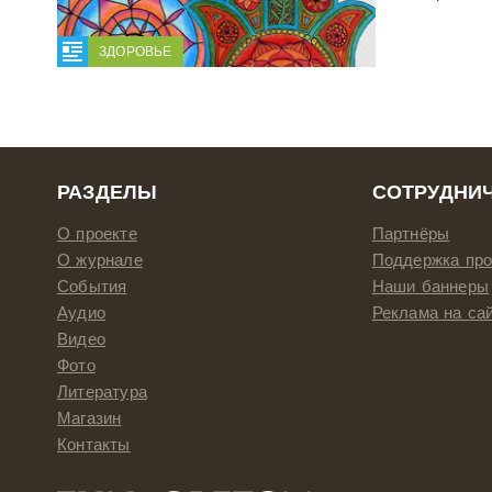
ЗДОРОВЬЕ
РАЗДЕЛЫ
СОТРУДНИ
О проекте
Партнёры
О журнале
Поддержка про
События
Наши баннеры
Аудио
Реклама на са
Видео
Фото
Литература
Магазин
Контакты