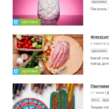
здоровье
Писатель 
ЗДОРОВЬЕ
Флексит
8 августа
здоровье
Какой спо
повод для
ЗДОРОВЬЕ
Панчама
27 июня
А
йога
здо
Теория пя