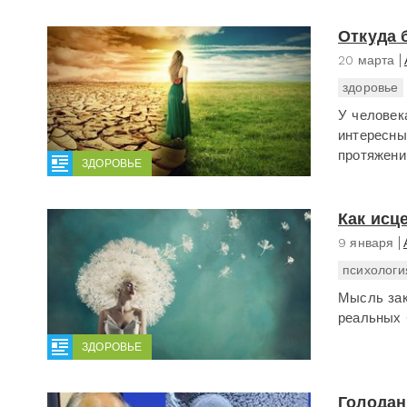
Откуда 
20 марта
здоровье
У человек
интересны
протяжени
ЗДОРОВЬЕ
Как исц
9 января
психологи
Мысль зак
реальных 
ЗДОРОВЬЕ
Голодан