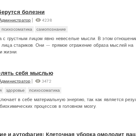
берутся болезни
Администратор
4238
психосоматика
самопознание
а с грустным лицом явно невеселые мысли. В этом отношени
 лица стариков. Они — прямое отражение образа мыслей на
и жизни.
елять себя мыслью
Администратор
3472
я
здоровье
психосоматика
лючает в себе материальную энергию, так как является резу
биохимических процессов в головном мозгу.
ие и аутофагия: Клеточная уборка омолодит ва