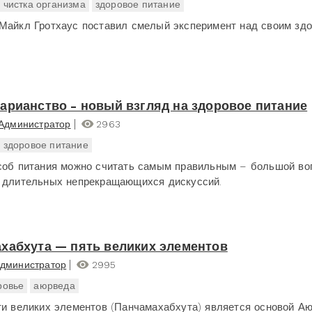
чистка организма
здоровое питание
Майкл Гротхаус поставил смелый эксперимент над своим здо
арианство - новый взгляд на здоровое питание
Администратор
2963
здоровое питание
соб питания можно считать самым правильным – большой во
 длительных непрекращающихся дискуссий.
хабхута — пять великих элементов
дминистратор
2995
ровье
аюрведа
ти великих элементов (Панчамахабхута) является основой А