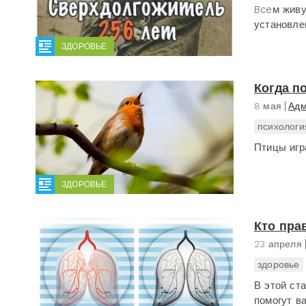
Bceм живу
установле
ЗДОРОВЬЕ
Когда п
8 мая
Адм
психологи
Птицы игр
ЗДОРОВЬЕ
Кто пра
23 апреля
здоровье
В этой ст
помогут в