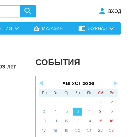
ВХОД
ЫТИЯ
МАГАЗИН
ЖУРНАЛ
СОБЫТИЯ
03 лет
АВГУСТ 2026
Пн
Вт
Ср
Чт
Пт
Сб
Вс
1
2
3
4
5
6
7
8
9
10
11
12
13
14
15
16
17
18
19
20
21
22
23