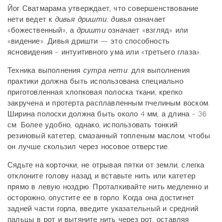
Йог Сватмарама утверждает, что совершенствование
нети ведет к
дивья дришти: дивья
означает
«божественный», а
дришти
означает «взгляд» или
«видение». Дивья дришти — это способность
ясновидения - интуитивного ума или «третьего глаза».
Техника выполнения
сутра нети
: д
ля выполнения
практики должна быть использована специально
приготовленная хлопковая полоска ткани, крепко
закручена и протерта расплавленным пчелиным воском.
Ширина полоски должна быть около 4 мм, а длина - 36
см. Более удобно, однако, использовать тонкий
резиновый катетер, смазанный топленым маслом, чтобы
он лучше скользил через носовое отверстие.
Сядьте на корточки, не отрывая пятки от земли, слегка
отклоните голову назад и вставьте нить или катетер
прямо в левую ноздрю. Проталкивайте нить медленно и
осторожно, опустите ее в горло.
Когда она достигнет
задней части горла, введите указательный и средний
пальцы в рот и вытяните нить через рот, оставляя