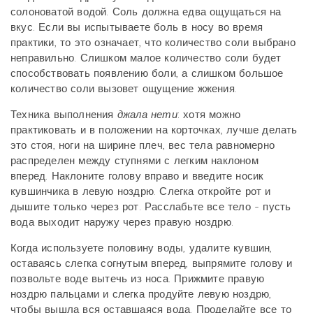
солоноватой водой. Соль должна едва ощущаться на
вкус.
Если вы испытываете боль в носу во время
практики, то это означает, что количество соли выбрано
неправильно. Слишком малое количество соли будет
способствовать появлению боли, а слишком большое
количество соли вызовет ощущение жжения.
Техника выполнения
джала нети
: хотя можно
практиковать и в положении на корточках, лучше делать
это стоя
, ноги на ширине плеч, вес тела равномерно
распределен между ступнями с легким наклоном
вперед.
Наклоните голову вправо и введите носик
кувшинчика в левую ноздрю.
Слегка откройте рот и
дышите только через рот. Расслабьте все тело - пусть
вода выходит наружу через правую ноздрю.
Когда используете половину воды, удалите кувшин,
оставаясь слегка согнутым вперед, выпрямите голову и
позвольте воде вытечь из носа.
Прижмите правую
ноздрю пальцами и слегка продуйте левую ноздрю,
чтобы вышла вся оставшаяся вода.
Проделайте все то