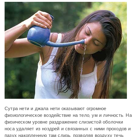
Сутра нети и джала нети оказывают огромное
физиологическое воздействие на тело, ум и личность. На
физическом уровне раздражение слизистой оболочки
носа удаляет из ноздрей и связанных с ними проходов и
пазух накопленную там слизь, позволяя воздуху течь