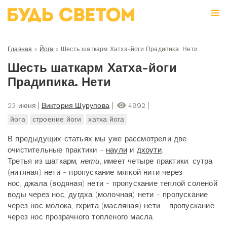
Главная
»
Йога
»
Шесть шаткарм Хатха-йоги Прадипика. Нети
Шесть шаткарм Хатха-йоги
Прадипика. Нети
23 июня
Виктория Шурупова
4992
йога
строение йоги
хатха йога
В предыдущих статьях мы уже рассмотрели две
очистительные практики -
наули
и
дхоути
.
Третья из шаткарм,
нети,
имеет четыре практики: сутра
(нитяная) нети - пропускание мягкой нити через
нос, джала (водяная) нети - пропускание теплой соленой
воды через нос, дугдха (молочная) нети - пропускание
через нос молока, гхрита (масляная) нети - пропускание
через нос прозрачного топленого масла.