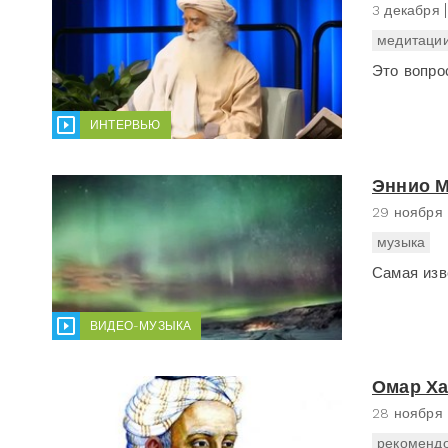
3 декабря
медитаци
Это вопро
ИНТЕРВЬЮ
Эннио М
29 ноября
музыка
Самая изв
ВИДЕО-МУЗЫКА
Омар Х
28 ноября
рекомендо