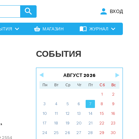
ВХОД
ЫТИЯ
МАГАЗИН
ЖУРНАЛ
СОБЫТИЯ
АВГУСТ 2026
Пн
Вт
Ср
Чт
Пт
Сб
Вс
1
2
3
4
5
6
7
8
9
10
11
12
13
14
15
16
,
17
18
19
20
21
22
23
24
25
26
27
28
29
30
2554