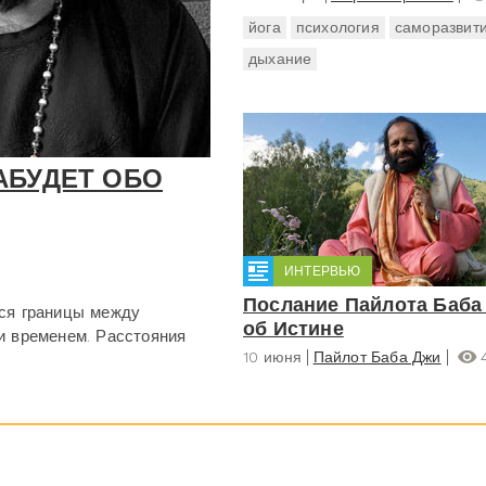
йога
психология
саморазвит
дыхание
АБУДЕТ ОБО
ИНТЕРВЬЮ
Послание Пайлота Баба
тся границы между
об Истине
и временем. Расстояния
10 июня
Пайлот Баба Джи
4