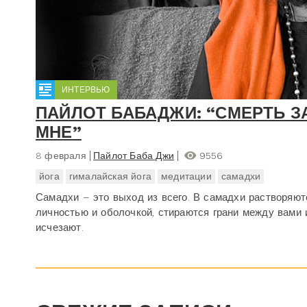
ИНТЕРВЬЮ
ПАЙЛОТ БАБАДЖИ: “СМЕРТЬ З
МНЕ”
8 февраля
Пайлот Баба Джи
9556
йога
гималайская йога
медитации
самадхи
Самадхи – это выход из всего. В самадхи растворяю
личностью и оболочкой, стираются грани между вами 
исчезают.