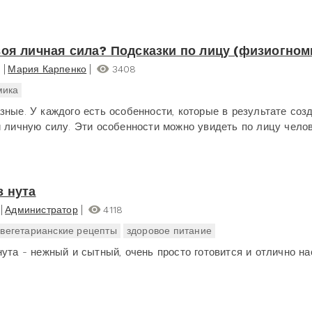
воя личная сила? Подсказки по лицу (физиогном
я
Мария Карпенко
3408
мика
зные. У каждого есть особенности, которые в результате соз
и личную силу. Эти особенности можно увидеть по лицу чело
з нута
Администратор
4118
вегетарианские рецепты
здоровое питание
нута - нежный и сытный, очень просто готовится и отлично н