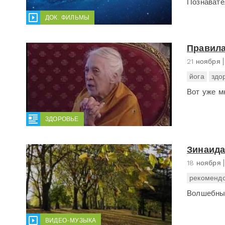
Познавате
ДОК. ФИЛЬМЫ
Правила
21 ноября
йога
здо
Вот уже мн
ЗДОРОВЬЕ
Зинаида
18 ноября
рекомендо
Волшебные
ВИДЕО-МУЗЫКА