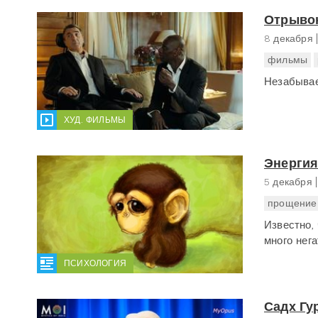
Отрывок
8 декабря
фильмы
Незабыва
ХУД. ФИЛЬМЫ
Энерги
5 декабря
прощение
Известно,
много нег
ПСИХОЛОГИЯ
Садх Гу