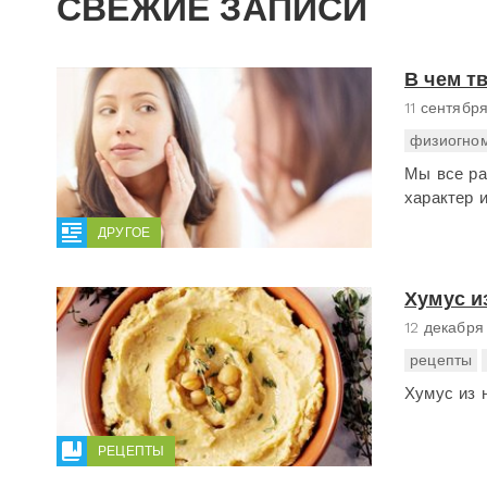
СВЕЖИЕ ЗАПИСИ
В чем т
11 сентябр
физиогно
Мы все ра
характер 
ДРУГОЕ
Хумус и
12 декабря
рецепты
Хумус из 
РЕЦЕПТЫ