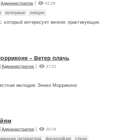
Администратор
4229
и
интервью
лекции
с, который интересует многих практикующих.
орриконе - Ветер плачь
Администратор
3730
естная мелодия Эннио Морриконе
айям
Администратор
3024
ванная литература
философия
стихи