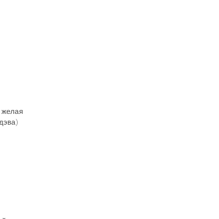
А желая
дэва)