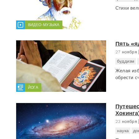
Стихи вел
ВИДЕО-МУЗЫКА
Пять «я
27 ноября
буддизм
Желая изб
обрести сч
ЙОГА
Путешес
Хокинга
23 ноября
наука
до