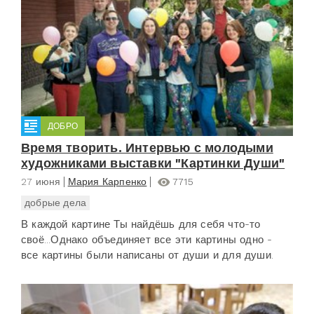
ДОБРО
Время творить. Интервью с молодыми
художниками выставки "Картинки Души"
27 июня
Мария Карпенко
7715
добрые дела
В каждой картине Ты найдёшь для себя что-то
своё...Однако объединяет все эти картины одно -
все картины были написаны от души и для души.